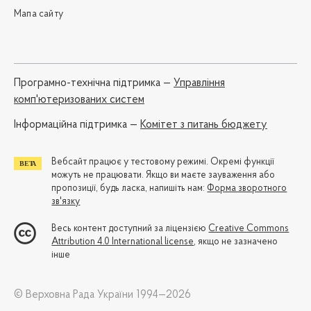
Мапа сайту
Програмно-технічна підтримка —
Управління
комп'ютеризованих систем
Iнформаційна підтримка —
Комітет з питань бюджету
Вебсайт працює у тестовому режимі. Окремі функції
можуть не працювати. Якщо ви маєте зауваження або
пропозиції, будь ласка, напишіть нам:
Форма зворотного
зв'язку
Весь контент доступний за ліцензією
Creative Commons
Attribution 4.0 International license
, якщо не зазначено
інше
© Верховна Рада України 1994—2026