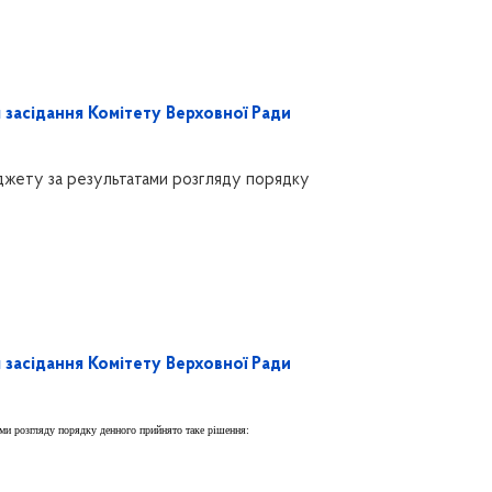
 засідання Комітету Верховної Ради
юджету за результатами розгляду порядку
 засідання Комітету Верховної Ради
ами розгляду порядку денного прийнято таке
рішення: