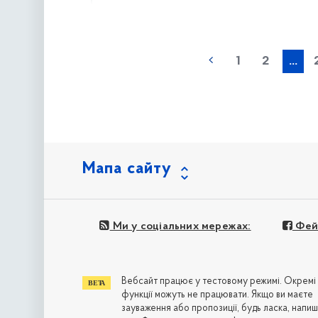
наступна »
1
2
...
Мапа сайту
Ми у соціальних мережах:
Фей
Вебсайт працює у тестовому режимі. Окремі
функції можуть не працювати. Якщо ви маєте
зауваження або пропозиції, будь ласка, напиш