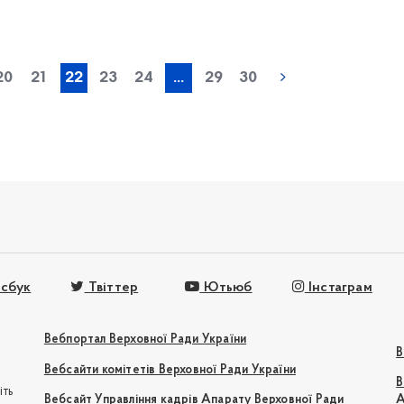
« попередня
20
21
22
23
24
...
29
30
сбук
Твіттер
Ютьюб
Інстаграм
Вебпортал Верховної Ради України
В
Вебсайти комітетів Верховної Ради України
В
іть
Вебсайт Управління кадрів Апарату Верховної Ради
А