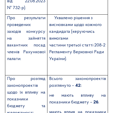
від 22.08.2023
№ 732-р).
Про результати
Ухвалено рішення з
проведених
висновками щодо кожного
заходів конкурсу
кандидата (керуючись
на зайняття
вимогами
вакантних посад
частини
третьої
статті 208-2
членів Рахункової
Регламенту Верховної Ради
палати.
України).
Про розгляд
Всього законопроектів
законопроектів
розглянуто –
42:
щодо їх впливу на
не мають впливу на
показники
показники бюджету –
26
;
бюджету та
мають вплив на показники
відповідності