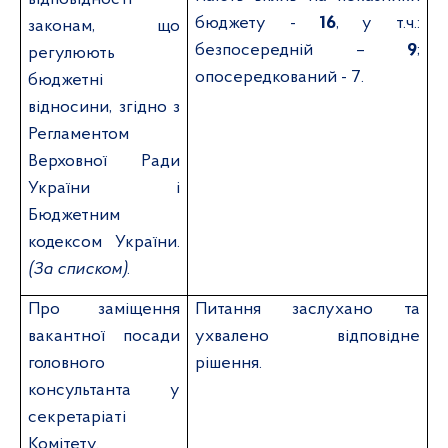
бюджету -
16
, у т.ч.:
законам, що
безпосередній –
9
;
регулюють
опосередкований
-
7
.
бюджетні
відносини, згідно з
Регламентом
Верховної Ради
України і
Бюджетним
кодексом України.
(За списком)
.
Про заміщення
Питання заслухан
о
та
вакантної посади
ухвалено відповідне
головного
рішення.
консультанта у
секретаріаті
Комітету.