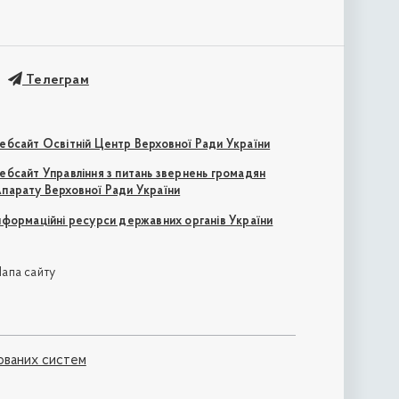
Телеграм
ебсайт Освітній Центр Верховної Ради України
ебсайт Управління з питань звернень громадян
парату Верховної Ради України
нформаційні ресурси державних органів України
апа сайту
ованих систем