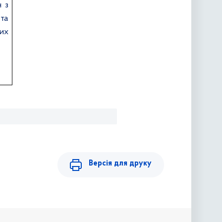
н з
та
их
Версія для друку