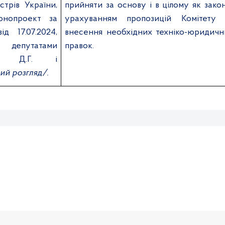
стрів України,
прийняти за основу і в цілому як зако
онопроект за
урахуванням пропозицій Комітету 
 17.07.2024,
внесення необхідних техніко-юридичн
 депутатами
правок.
єю Д.Г. і
ий розгляд/.