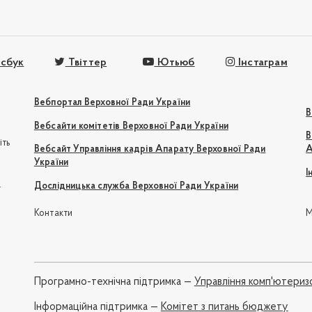
сбук
Твіттер
Ютьюб
Інстаграм
Вебпортал Верховної Ради України
В
Вебсайти комітетів Верховної Ради України
В
іть
Вебсайт Управління кадрів Апарату Верховної Ради
А
України
І
e
Дослідницька служба Верховної Ради України
Контакти
М
Програмно-технічна підтримка —
Управління комп'ютериз
Iнформаційна підтримка —
Комітет з питань бюджету