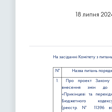
18 липня 202
На засіданні Комітету з пита
№
Назва питань поряд
1.
Про проект Закону 
внесення змін до 
«Прикінцеві та перехід
Бюджетного кодек
(реєстр. № 11396 від 