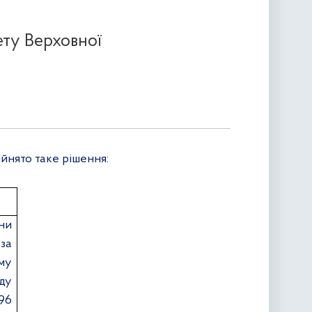
ету Верховної
ийнято так
е
рішення:
ни
за
му
яду
96