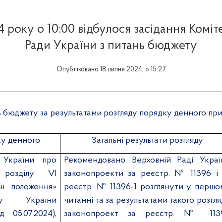
4 року о 10:00 відбулося засідання Коміт
Ради України з питань бюджету
Опубліковано 18 липня 2024, о 15:27
нь бюджету за результатами розгляду порядку денного пр
ку денного
Загальні результати розгляду
України про
Рекомендовано Верховній Раді Украї
розділу VI
законопроекти за реєстр. № 11396 і 
ні положення»
реєстр. № 11396-1 розглянути у першо
су України
читанні та за результатами такого розгл
05.07.2024),
законопроект за реєстр. № 113