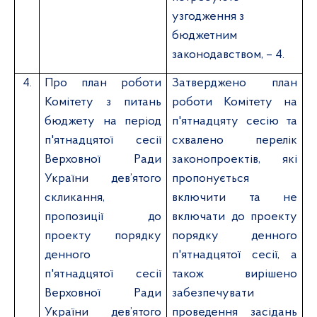
узгодження з
бюджетним
законодавством, – 4.
4.
Про план роботи
Затверджено план
Комітету з питань
роботи Комітету на
бюджету на період
п'ятнадцяту сесію та
п'ятнадцятої сесії
схвалено перелік
Верховної Ради
законопроектів, які
України дев’ятого
пропонується
скликання,
включити та не
пропозиції до
включати до проекту
проекту порядку
порядку денного
денного
п'ятнадцятої сесії
, а
п'ятнадцятої сесії
також вирішено
Верховної Ради
забезпечувати
України дев’ятого
проведення засідань