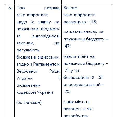
3.
Про розгляд
Всього
законопроектів
законопроектів
щодо їх впливу на
розглянуто – 118:
показники бюджету
не мають впливу на
та відповідності
показники бюджету –
законам, що
47;
регулюють
мають вплив на
бюджетні відносини,
показники бюджету –
згідно з Регламентом
71, у т.ч.:
Верховної Ради
безпосередній – 5
1
;
України і
опосередкований –
Бюджетним
20;
кодексом України
з них містять
(
за списком
)
.
положення, які
потребують