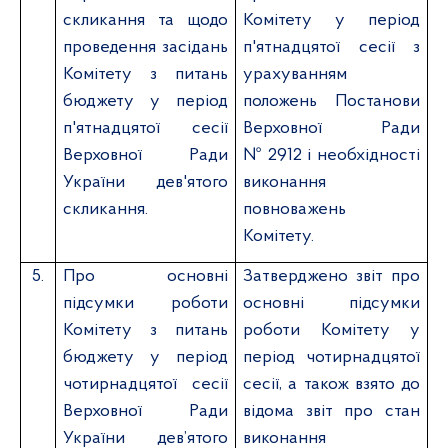
скликання та щодо
Комітету у період
проведення засідань
п'ятнадцятої сесії з
Комітету з питань
урахуванням
бюджету у період
положень Постанови
п'ятнадцятої сесії
Верховної Ради
Верховної Ради
№ 2912 і необхідності
України дев'ятого
виконання
скликання.
повноважень
Комітету.
5.
Про основні
Затверджено звіт про
підсумки роботи
основні підсумки
Комітету з питань
роботи Комітету у
бюджету у період
період чотирнадцятої
чотирнадцятої сесії
сесії, а також взято до
Верховної Ради
відома звіт про стан
України дев’ятого
виконання