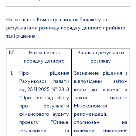
На засіданні Комітету з питань бюджету за
результатами розгляду порядку денного прийнято
так
і рішення:
№
Назва питань
Загальні результати
порядку денного
розгляду
1.
Про рішення
Зазначене рішення з
Рахункової палати
відповідним звітом
від 25.11.2025 № 28-3
в
зято
до відома, а
"Про розгляд Звіту
також надано
про результати
Мінекономіки
фінансового аудиту
рекомендації,
проєкту "Стійке,
спрямовані на
інклюзивне та
належне виконання