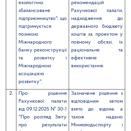
екологічно
рекомендацій
збалансоване
Рахункової палати,
підприємництво", що
надходження до
підтримується
державного бюджету
позикою
коштів за проектом у
Міжнародного
повному обсязі, їх
банку реконструкції
раціональне та
та розвитку і
ефективне
Міжнародною
використання.
асоціацією
розвитку".
2.
Про рішення
Зазначене рішення з
Рахункової палати
відповідним звітом
від 09.12.2025 № 30-1
в
зято
до відома, а
"Про розгляд Звіту
також надано
про результати
Мінмолодьспорту і