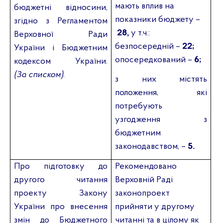
мають вплив на
бюджетні відносини,
показники бюджету –
згідно з Регламентом
28,
у т.ч.:
Верховної Ради
безпосередній –
22;
України і Бюджетним
опосередкований –
6;
кодексом України.
(За списком)
.
з них містять
положення, які
потребують
узгодження з
бюджетним
законодавством, –
5.
Про підготовку до
Рекомендовано
другого читання
Верховній Раді
проекту Закону
законопроект
України
про внесення
прийняти у другому
змін до Бюджетного
читанні та в цілому як