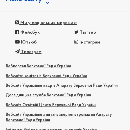
Ми у соціальних мережах:
Фейсбук
Твіттер
Ютьюб
Інстаграм
Телеграм
Вебпортал Верховної Ради України
Вебсайти комітетів Верховної Ради України
Вебсайт Управління кадрів Апарату Верховної Ради України
Дослідницька служба Верховної Ради України
Вебсайт Освітній Центр Верховної Ради України
Вебсайт Управління з питань звернень громадян Апарату
Верховної Ради України