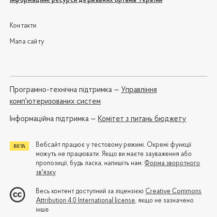
Інформаційні ресурси державних органів України
Контакти
Мапа сайту
Програмно-технічна підтримка —
Управління
комп'ютеризованих систем
Iнформаційна підтримка —
Комітет з питань бюджету
Вебсайт працює у тестовому режимі. Окремі функції
можуть не працювати. Якщо ви маєте зауваження або
пропозиції, будь ласка, напишіть нам:
Форма зворотного
зв'язку
Весь контент доступний за ліцензією
Creative Commons
Attribution 4.0 International license
, якщо не зазначено
інше