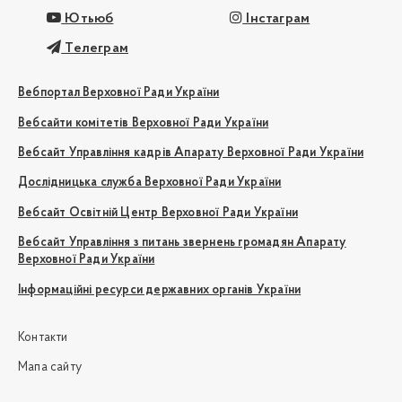
Ютьюб
Інстаграм
Телеграм
Вебпортал Верховної Ради України
Вебсайти комітетів Верховної Ради України
Вебсайт Управління кадрів Апарату Верховної Ради України
Дослідницька служба Верховної Ради України
Вебсайт Освітній Центр Верховної Ради України
Вебсайт Управління з питань звернень громадян Апарату
Верховної Ради України
Інформаційні ресурси державних органів України
Контакти
Мапа сайту