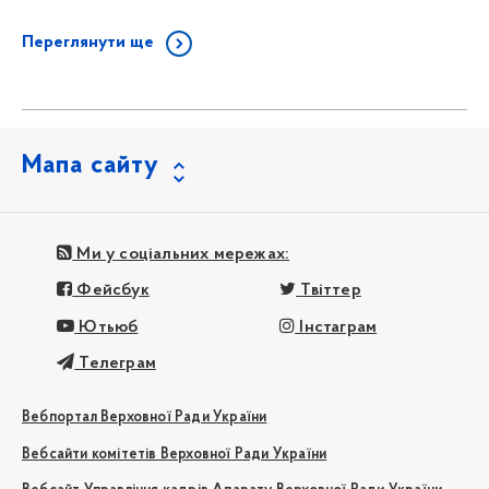
Переглянути ще
Мапа сайту
Ми у соціальних мережах:
Фейсбук
Твіттер
Ютьюб
Інстаграм
Телеграм
Вебпортал Верховної Ради України
Вебсайти комітетів Верховної Ради України