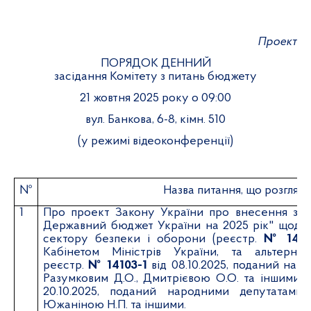
Проект
ПОРЯДОК ДЕННИЙ
засідання Комітету з питань бюджету
21 жовтня 2025 року о 09:00
вул. Банкова, 6-8, кімн. 510
(у режимі відеоконференції)
№
Назва питання, що розгляд
1
Про проект Закону України про внесення змі
Державний бюджет України на 2025 рік" щодо 
сектору безпеки і оборони (реєстр.
№ 1410
Кабінетом Міністрів України, та альтерна
реєстр.
№ 14103-1
від 08.10.2025, поданий нар
Разумковим Д.О., Дмитрієвою О.О. та іншими, 
20.10.2025, поданий народними депутатами 
Южаніною Н.П. та іншими.