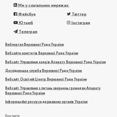
Ми у соціальних мережах:
Фейсбук
Твіттер
Ютьюб
Інстаграм
Телеграм
Вебпортал Верховної Ради України
Вебсайти комітетів Верховної Ради України
Вебсайт Управління кадрів Апарату Верховної Ради України
Дослідницька служба Верховної Ради України
Вебсайт Освітній Центр Верховної Ради України
Вебсайт Управління з питань звернень громадян Апарату
Верховної Ради України
Інформаційні ресурси державних органів України
Контакти