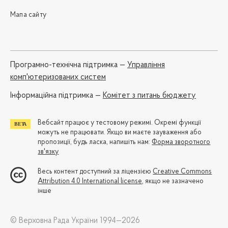
Мапа сайту
Програмно-технічна підтримка —
Управління
комп'ютеризованих систем
Iнформаційна підтримка —
Комітет з питань бюджету
Вебсайт працює у тестовому режимі. Окремі функції
можуть не працювати. Якщо ви маєте зауваження або
пропозиції, будь ласка, напишіть нам:
Форма зворотного
зв'язку
Весь контент доступний за ліцензією
Creative Commons
Attribution 4.0 International license
, якщо не зазначено
інше
© Верховна Рада України 1994—2026