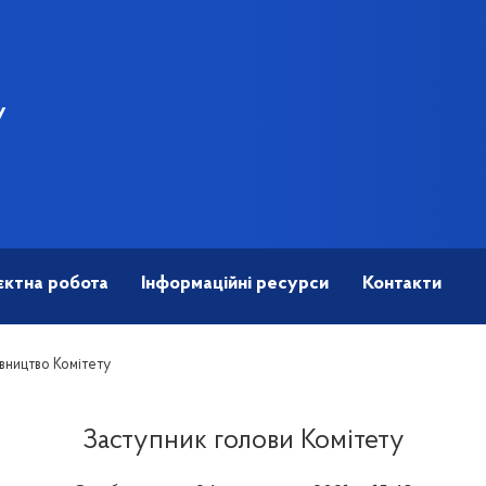
У
єктна робота
Інформаційні ресурси
Контакти
вництво Комітету
Заступник голови Комітету