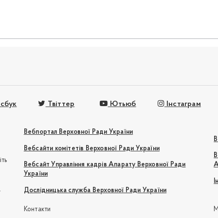
сбук
Твіттер
Ютьюб
Інстаграм
Вебпортал Верховної Ради України
В
Вебсайти комітетів Верховної Ради України
В
іть
Вебсайт Управління кадрів Апарату Верховної Ради
А
України
І
e
Дослідницька служба Верховної Ради України
Контакти
М