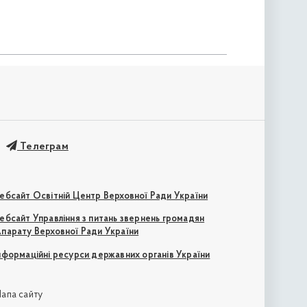
Телеграм
ебсайт Освітній Центр Верховної Ради України
ебсайт Управління з питань звернень громадян
парату Верховної Ради України
нформаційні ресурси державних органів України
апа сайту