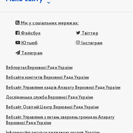
Ми у соціальних мережах:
Фейсбук
Твіттер
Ютьюб
Інстаграм
Телеграм
Вебпортал Верховної Ради України
Вебсайти комітетів Верховної Ради України
Вебсайт Управління кадрів Апарату Верховної Ради України
Дослідницька служба Верховної Ради України
Вебсайт Освітній Центр Верховної Ради України
Вебсайт Управління з питань звернень громадян Апарату
Верховної Ради України
Інформаційні ресурси державних органів України