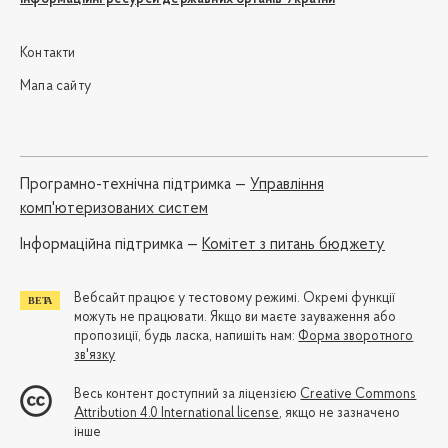
Контакти
Мапа сайту
Програмно-технічна підтримка —
Управління
комп'ютеризованих систем
Iнформаційна підтримка —
Комітет з питань бюджету
Вебсайт працює у тестовому режимі. Окремі функції
можуть не працювати. Якщо ви маєте зауваження або
пропозиції, будь ласка, напишіть нам:
Форма зворотного
зв'язку
Весь контент доступний за ліцензією
Creative Commons
Attribution 4.0 International license
, якщо не зазначено
інше