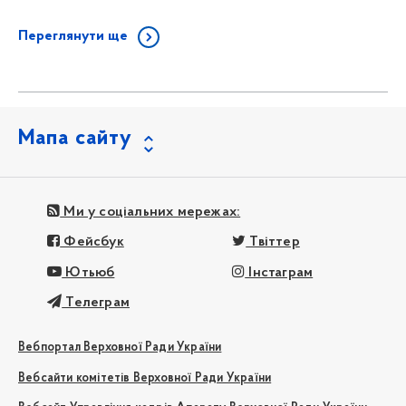
Переглянути ще
Мапа сайту
Ми у соціальних мережах:
Фейсбук
Твіттер
Ютьюб
Інстаграм
Телеграм
Вебпортал Верховної Ради України
Вебсайти комітетів Верховної Ради України