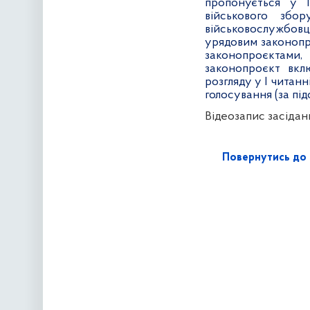
пропонується у І
військового збо
військовослужбов
урядовим законопр
законопроєктами
законопроєкт вкл
розгляду у І читан
голосування (за пі
Відеозапис засідан
Повернутись до 