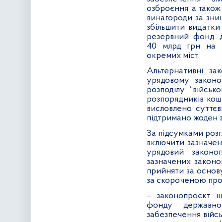
озброєння, а тако
винагороди за зни
збільшити видатки
резервний фонд д
40 млрд грн на р
окремих міст.
Альтернативні зак
урядовому законо
розподілу “війсь
розпорядників кош
висловлено суттєв
підтримано жоден з
За підсумками розг
включити зазначен
урядовий законоп
зазначених законо
прийняти за основ
за скороченою пр
– законопроєкт щ
фонду державно
забезпечення війсь