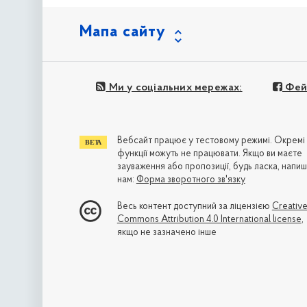
Мапа сайту
Ми у соціальних мережах:
Фей
Вебсайт працює у тестовому режимі. Окремі
функції можуть не працювати. Якщо ви маєте
зауваження або пропозиції, будь ласка, напиш
нам:
Форма зворотного зв'язку
Весь контент доступний за ліцензією
Creativ
Commons Attribution 4.0 International license
,
якщо не зазначено інше