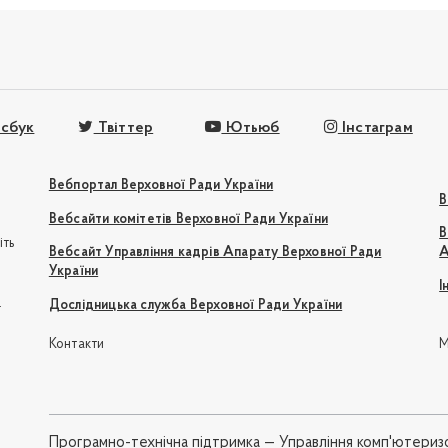
сбук
Твіттер
Ютьюб
Інстаграм
Вебпортал Верховної Ради України
В
Вебсайти комітетів Верховної Ради України
В
іть
Вебсайт Управління кадрів Апарату Верховної Ради
А
України
І
e
Дослідницька служба Верховної Ради України
Контакти
М
Програмно-технічна підтримка —
Управління комп'ютериз