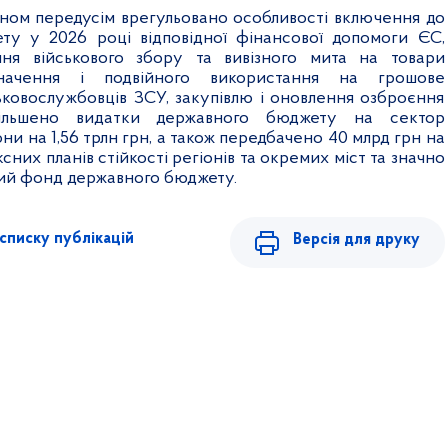
ном передусім врегульовано особливості включення до
ту у 2026 році відповідної фінансової допомоги ЄС,
ння військового збору та вивізного мита на товари
значення і подвійного використання на грошове
ьковослужбовців ЗСУ, закупівлю і оновлення озброєння
більшено видатки державного бюджету на сектор
ни на 1,56 трлн грн, а також передбачено 40 млрд грн на
сних планів стійкості регіонів та окремих міст та значно
ий фонд державного бюджету.
списку публікацій
Версія для друку