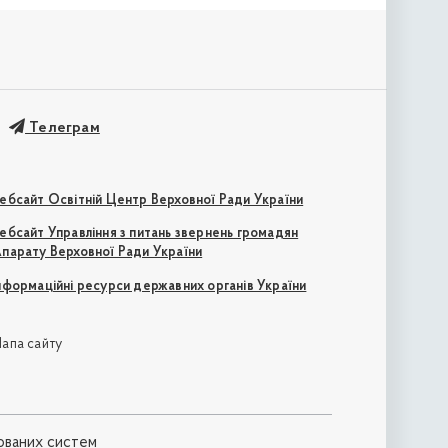
Телеграм
ебсайт Освітній Центр Верховної Ради України
ебсайт Управління з питань звернень громадян
парату Верховної Ради України
нформаційні ресурси державних органів України
апа сайту
ованих систем