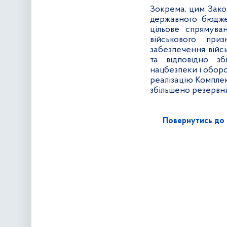
Зокрема, цим Зако
державного бюдже
цільове спрямува
військового при
забезпечення війс
та відповідно з
нацбезпеки і оборо
реалізацію Комплек
збільшено резервн
Повернутись до 