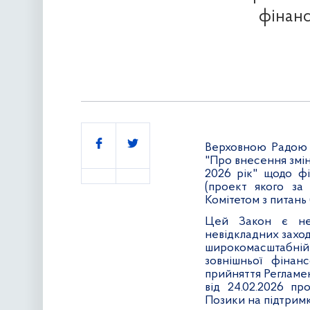
фінанс
Поділитись
Верховною Радою 
"Про внесення змі
2026 рік" щодо ф
(проект якого за
Комітетом з питань
Цей Закон є нео
невідкладних заход
широкомасштабні
зовнішньої фінан
прийняття Регламе
від 24.02.2026 пр
Позики на підтримк