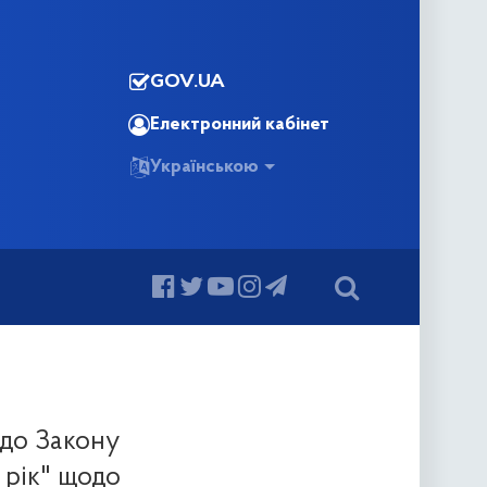
GOV.UA
Електронний кабінет
Українською
 до Закону
 рік" щодо