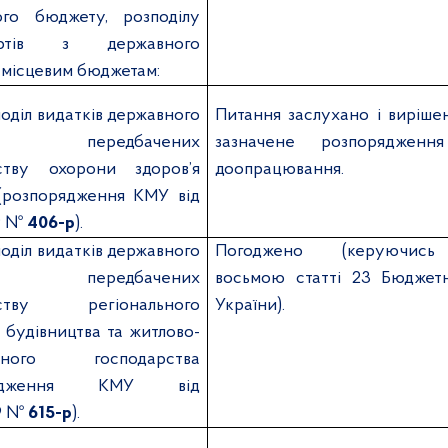
ого бюджету,
розподілу
ертів з державного
місцевим бюджетам:
оділ видатків державного
Питання заслухано і виріше
ту, передбачених
зазначене розпорядже
рству охорони здоров’я
доопрацювання.
(розпорядження КМУ від
19 №
406-р
).
оділ видатків державного
Погоджено (керуючись
ту, передбачених
восьмою статті
23 Бюджетн
рству регіонального
України).
, будівництва та житлово-
льного господарства
орядження КМУ від
19 №
615-р
).