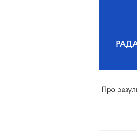
РАД
Про резуль