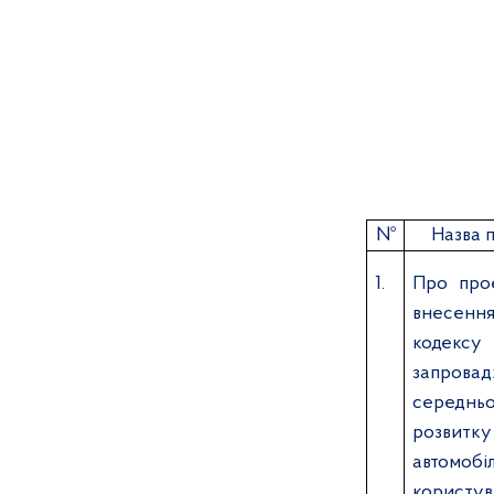
№
Назва 
1.
Про про
внесенн
кодек
запрова
середнь
розви
автомобі
користу