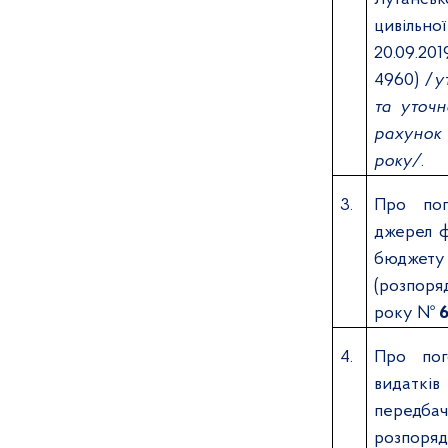
цивільн
20.09.201
4960) /
у
та уточн
рахунок 
року/
.
3.
Про пог
джерел ф
бюдже
(розпоря
року №
4.
Про пог
видаткі
перед
розпо