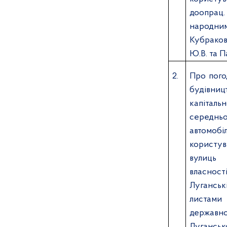
доопрац.
народни
Кубраков
Ю.В. та П
2
.
Про пого
будівни
капіта
сере
автомобі
користув
вулиць 
власнос
Лугансь
листами
держав
Луганськ