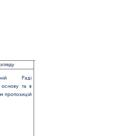
згляду
овній Раді
 основу та в
м пропозицій