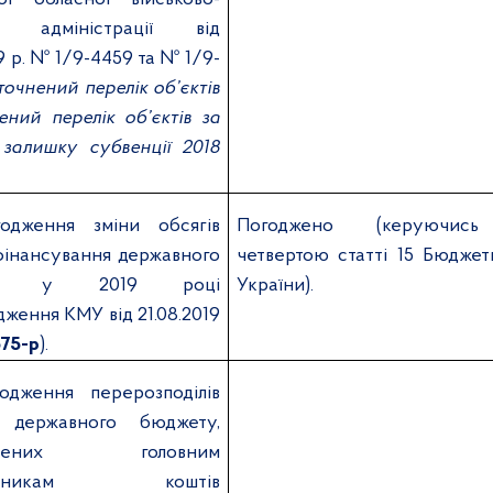
ої адміністрації від
9 р. № 1/9-4459 та № 1/9-
точнений перелік об’єктів
ений перелік об’єктів за
залишку субвенції 2018
одження зміни обсягів
Погоджено (керуючись
інансування державного
четвертою статті 15 Бюджет
ту у 2019 році
України).
дження КМУ від 21.08.2019
675-р
).
одження перерозподілів
в державного бюджету,
бачених головним
рядникам коштів