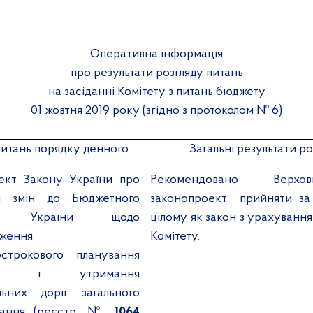
Оперативна інформація
про результати розгляду питань
на засіданні Комітету з питань бюджету
01 жовтня 2019 року (згідно з протоколом №
6)
питань порядку денного
Загальні результати ро
ект Закону України про
Р
екоменд
овано
Верх
я змін до Бюджетного
законопроект
прийняти за
су України щодо
цілому як закон з
урахування
дження
Комітету.
острокового планування
тку і утримання
льних доріг загального
вання (реєстр. №
1064