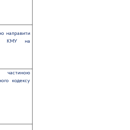
но направити
ння КМУ на
 частиною
ого кодексу