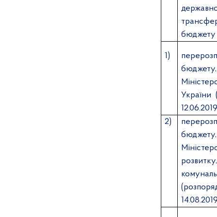
державн
трансф
бюджету 
1)
перерозп
бюдже
Міністе
України 
12.06.20
2)
перерозп
бюдже
Міністе
розвитку
комуна
(розп
14.08.20