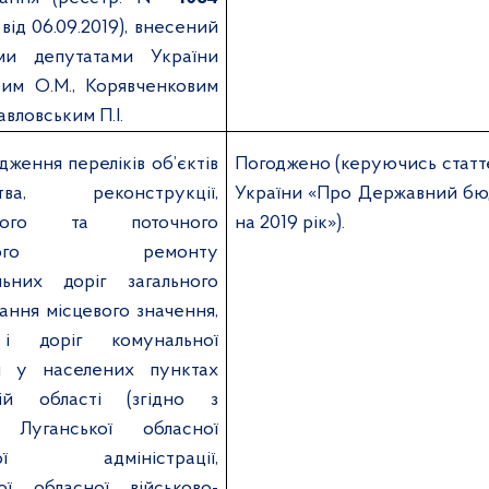
від 06.09.2019), внесений
ми депутатами України
им О.М., Корявченковим
авловським П.І.
дження переліків об’єктів
Погоджено (керуючись статт
цтва, реконструкції,
України «Про Державний бю
льного та поточного
на 2019 рік»).
днього ремонту
льних доріг загального
ання місцевого значення,
і доріг комунальної
ті у населених пунктах
кій області (згідно з
 Луганської обласної
ної адміністрації,
ої обласної військово-