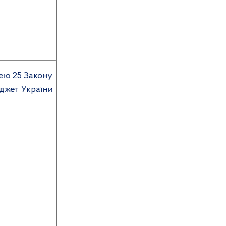
ею 2
5
Закону
джет України