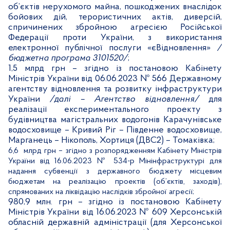
об’єктів нерухомого майна, пошкоджених внаслідок
бойових дій, терористичних актів, диверсій,
спричинених збройною агресією Російської
Федерації проти України, з використання
електронної публічної послуги «єВідновлення»
/
бюджетна програма 3101520/
;
1,5 млрд грн – згідно із постановою Кабінету
Міністрів України від 06.06.2023 № 566 Державному
агентству відновлення та розвитку інфраструктури
України
/далі – Агентство відновлення/
для
реалізації експериментального проекту з
будівництва магістральних водогонів Карачунівське
водосховище – Кривий Ріг – Південне водосховище,
Марганець – Нікополь, Хортиця (ДВС2) – Томаківка;
6,6 млрд грн – згідно з розпорядженням Кабінету Міністрів
України від 16.06.2023 № 534-р Мінінфраструктурі для
надання субвенції з державного бюджету місцевим
бюджетам на реалізацію проектів (об’єктів, заходів),
спрямованих на ліквідацію наслідків збройної агресії;
980,9 млн. грн – згідно із постановою Кабінету
Міністрів України від 16.06.2023 № 609 Херсонській
обласній державній адміністрації (для Херсонської