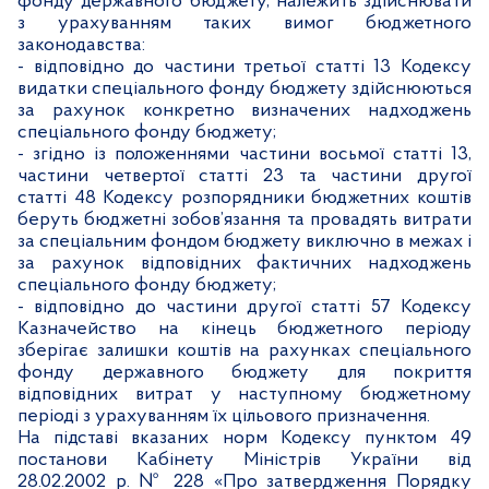
фонду державного бюджету, належить здійснювати
з урахуванням таких вимог бюджетного
законодавства:
-
відповідно до частини третьої статті
13 Кодексу
видатки спеціального фонду бюджету здійснюються
за рахунок конкретно визначених надходжень
спеціального фонду бюджету;
-
згідно із положеннями частини восьмої статті
13,
частини четвертої статті
23 та частини другої
статті
48 Кодексу розпорядники бюджетних коштів
беруть бюджетні зобов’язання та провадять витрати
за спеціальним фондом бюджету виключно в межах і
за рахунок відповідних фактичних надходжень
спеціального фонду бюджету;
-
відповідно до частини другої статті
57 Кодексу
Казначейство на кінець бюджетного періоду
зберігає залишки коштів на рахунках спеціального
фонду державного бюджету для покриття
відповідних витрат у наступному бюджетному
періоді з урахуванням їх цільового призначення.
На підставі вказаних норм Кодексу пунктом 49
постанови Кабінету Міністрів України від
28.02.2002 р. № 228 «Про затвердження Порядку