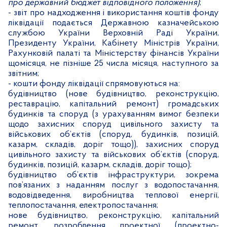
про державний бюджет відповідного положення)
;
-
звіт про надходження і використання коштів фонду
ліквідації подається Державною казначейською
службою України Верховній Раді України,
Президенту України, Кабінету Міністрів України,
Рахунковій палаті та Міністерству фінансів України
щомісяця, не пізніше 25 числа місяця, наступного за
звітним;
-
кошти фонду ліквідації спрямовуються на:
будівництво (нове будівництво, реконструкцію,
реставрацію, капітальний ремонт) громадських
будинків та споруд (з урахуванням вимог безпеки
щодо захисних споруд цивільного захисту та
військових об’єктів (споруд, будинків, позицій,
казарм, складів, доріг тощо)), захисних споруд
цивільного захисту та військових об’єктів (споруд,
будинків, позицій, казарм, складів, доріг тощо);
будівництво об’єктів інфраструктури, зокрема
пов’язаних з наданням послуг з водопостачання,
водовідведення, виробництва теплової енергії,
теплопостачання, електропостачання;
нове будівництво, реконструкцію, капітальний
ремонт, розроблення проектної (проектно-