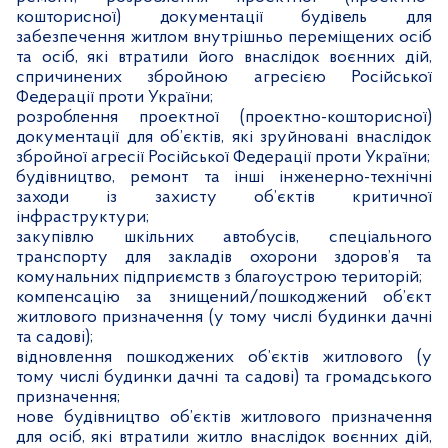
кошторисної) документації будівель для
забезпечення житлом внутрішньо переміщених осіб
та осіб, які втратили його внаслідок воєнних дій,
спричинених збройною агресією Російської
Федерації проти України;
розроблення проектної (проектно-кошторисної)
документації для об’єктів, які зруйновані внаслідок
збройної агресії Російської Федерації проти України;
будівництво, ремонт та інші інженерно-технічні
заходи із захисту об’єктів критичної
інфраструктури;
закупівлю шкільних автобусів, спеціального
транспорту для закладів охорони здоров’я та
комунальних підприємств з благоустрою територій;
компенсацію за знищений/пошкоджений об’єкт
житлового призначення (у тому числі будинки дачні
та садові);
відновлення пошкоджених об’єктів житлового (у
тому числі будинки дачні та садові) та громадського
призначення;
нове будівництво об’єктів житлового призначення
для осіб, які втратили житло внаслідок воєнних дій,