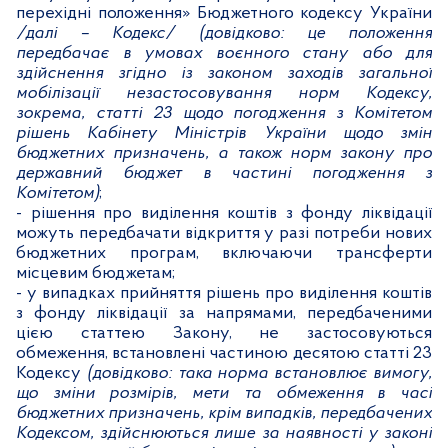
перехідні положення» Бюджетного кодексу України
/далі –
Кодекс/
(довідково: це положення
передбачає в умовах воєнного стану або для
здійснення згідно із законом заходів загальної
мобілізації незастосовування норм Кодексу,
зокрема, статті 23 щодо погодження з Комітетом
рішень Кабінету Міністрів України щодо змін
бюджетних призначень, а також норм закону про
державний бюджет в частині погодження з
Комітетом)
;
-
рішення про виділення коштів з фонду ліквідації
можуть передбачати відкриття у разі потреби нових
бюджетних програм, включаючи трансферти
місцевим бюджетам;
-
у випадках прийняття рішень про виділення коштів
з фонду ліквідації за напрямами, передбаченими
цією статтею Закону, не застосовуються
обмеження, встановлені частиною десятою статті
23
Кодексу
(довідково: така норма встановлює вимогу,
що зміни розмірів, мети та обмеження в часі
бюджетних призначень, крім випадків, передбачених
Кодексом, здійснюються лише за наявності у законі