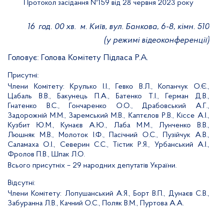
Протокол засідання №
159
від
28
червня 2023 року
16
год. 00 хв.
м. Київ, вул. Банкова, 6-8, кімн. 510
(у режимі відеоконференції)
Головує:
Голова Комітету Підласа Р.А.
Присутні:
Члени Комітету:
Крулько І.І., Гевко В.Л., Копанчук О.Є.,
Цабаль В.В., Бакунець П.А., Батенко Т.І., Герман Д.В.,
Гнатенко В.С., Гончаренко О.О., Драбовський А.Г.,
Задорожній М.М., Заремський М.В., Каптєлов Р.В., Кіссе А.І.,
Кузбит Ю.М., Кунаєв А.Ю., Лаба М.М., Лунченко В.В.,
Люшняк М.В., Молоток І.Ф., Пасічний О.С., Пузійчук А.В.,
Саламаха О.І., Северин С.С., Тістик Р.Я., Урбанський А.І.,
Фролов П.В., Шпак Л.О.
Всього присутніх
– 29 народних депутатів України.
Відсутні:
Члени Комітету:
Лопушанський А.Я., Борт В.П., Дунаєв С.В.,
Забуранна Л.В., Качний О.С., Поляк В.М., Пуртова А.А.