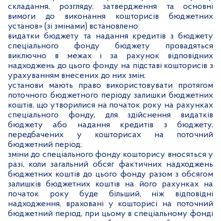
складання, розгляду, затвердження та основні
вимоги до виконання кошторисів бюджетних
установ» (зі змінами) встановлено:
видатки бюджету та надання кредитів з бюджету
спеціального фонду бюджету провадяться
виключно в межах і за рахунок відповідних
надходжень до цього фонду на підставі кошторисів з
урахуванням внесених до них змін;
установи мають право використовувати протягом
поточного бюджетного періоду залишки бюджетних
коштів, що утворилися на початок року на рахунках
спеціального фонду, для здійснення видатків
бюджету або надання кредитів з бюджету,
передбачених у кошторисах на поточний
бюджетний період;
зміни до спеціального фонду кошторису вносяться у
разі, коли загальний обсяг фактичних надходжень
бюджетних коштів до цього фонду разом з обсягом
залишків бюджетних коштів на його рахунках на
початок року буде більший, ніж відповідні
надходження, враховані у кошторисі на поточний
бюджетний період, при цьому в спеціальному фонді