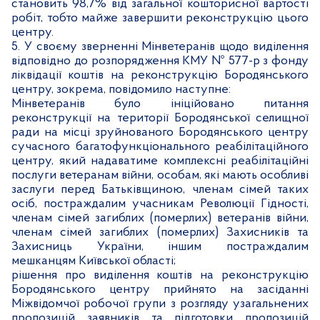
становить 98,7% від загальної кошторисної вартості
робіт, тобто майже завершити реконструкцію
цього
центру.
5. У своєму зверненні Мінветеранів щодо виділення
відповідно до розпорядження КМУ № 577-р з фонду
ліквідації коштів на
реконструкцію Бородянського
центру, зокрема, повідомило наступне:
Мінветеранів було ініційовано питання
реконструкції на території Бородянської селищної
ради на місці зруйнованого Бородянського центру
сучасного багатофункціонального реабілітаційного
центру, який надаватиме комплексні реабілітаційні
послуги ветеранам війни, особам, які мають особливі
заслуги перед Батьківщиною, членам сімей таких
осіб, постраждалим учасникам Революції Гідності,
членам сімей загиблих (померлих) ветеранів війни,
членам сімей загиблих (померлих) Захисників та
Захисниць України, іншим постраждалим
мешканцям Київської області;
рішення про виділення коштів на реконструкцію
Бородянського центру прийнято на засіданні
Міжвідомчої робочої групи з розгляду узагальнених
пропозицій заявників та підготовки пропозицій