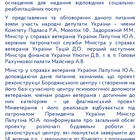
оснащення для надання відповідних соціально-
реабілітаційних послуг.
У представленні та обговоренні даного питання
взяли участь народні депутати України – члени
Комітету Підласа Р.А., Молоток І.Ф., Задорожній М.М.,
Міністр у справах ветеранів України Лапутіна Ю.А.,
керівник патронатної служби Міністра у справах
ветеранів України Тацій Д.О., перший заступник
Міністра фінансів України Улютін Д.В., т. в. п. Голови
Рахункової палати Майснер А.В.
Міністр у справах ветеранів України Лапутіна Ю.А.,
доповідаючи дане питання, зазначила, що проект
реконструкції Бородянського центру і створення на
його базі сучасного центру психологічної допомоги
ветеранам, членам родин ветеранів і дотичним до
них категоріям – це флагманський проект
Мінветеранів і його реалізація відбувається під
патронатом Президента України. Міністр
Лапутіна Ю.А. поінформувала про загальний обсяг
проекту, розпочаті будівельні роботи з
реконструкції центру, які планується завершити до
14 жовтня п.р., і звернулася до Комітету з проханням