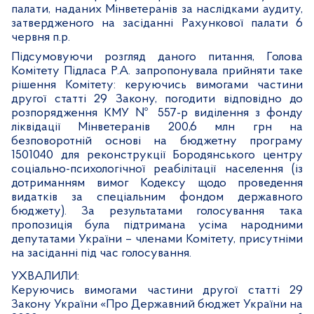
палати, наданих Мінветеранів за наслідками аудиту,
затвердженого на засіданні Рахункової палати 6
червня п.р.
Підсумовуючи розгляд даного питання, Голова
Комітету Підласа Р.А. запропонувала прийняти таке
рішення Комітету: керуючись вимогами частини
другої статті 29 Закону,
погодити відповідно до
розпорядження КМУ № 557-р виділення з фонду
ліквідації Мінветеранів 200,6 млн грн на
безповоротній основі на бюджетну програму
1501040 для реконструкції Бородянського центру
соціально-психологічної реабілітації населення (із
дотриманням вимог Кодексу щодо проведення
видатків за спеціальним фондом державного
бюджету).
За результатами голосування така
пропозиція була підтримана усіма народними
депутатами України – членами Комітету, присутніми
на засіданні під час голосування.
УХВАЛИЛИ:
Керуючись вимогами частини другої статті 29
Закону України «Про Державний бюджет України на