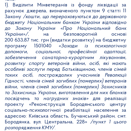
1). Виділити
Мінветеранів
із фонду ліквідації за
рахунок джерела, визначеного пунктом 9 статті 11
Закону
/кошти, що перераховуються до державного
бюджету Національним банком України відповідно
до Закону України «Про Національний банк
України»/
,
на безповоротній основі
200 633,87 тис. грн (видатки розвитку) на бюджетну
програму 1501040
«Заходи із психологічної
допомоги, соціальної, професійної адаптації,
забезпечення санаторно-курортним лікуванням,
розвитку спорту ветеранів війни, осіб, які мають
особливі заслуги перед Батьківщиною, членів сімей
таких осіб, постраждалих учасників Революції
Гідності, членів сімей загиблих (померлих) ветеранів
війни, членів сімей загиблих (померлих) Захисників
та Захисниць України, виготовлення для них бланків
посвідчень та нагрудних знаків»
для реалізації
проекту «Реконструкція Бородянського центру
соціально-психологічної реабілітації населення за
адресою: Київська область, Бучанський район, смт.
Бородянка, вул. Центральна, 228»
/п
ункт 1 цього
розпорядження КМУ/
.