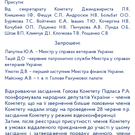
Присутні:
Від секретаріату Комітету:
Джинджириста Л.Я.,
Книшенко І.Ф., Фещук С.Л., Андросюк Н.В., Больбат О.О.,
Бурякова Т.С., Войтенко Є.А., Івашко Т.Ю., Кочергіна Н.В.,
Кочубей О.П., Луценко Н.В., Пінчукова
А.В., Пунда О.Б.,
Шпак В.П., Климчук Д.І., Клочкова Т.В., Рощенко С.В.
Запрошені:
Лапутіна Ю.А. – Міністр у справах ветеранів України;
Тацій Д.О. –керівник патронатної служби Міністра у справах
ветеранів України;
Улютін Д.В. – перший заступник Міністра фінансів України;
Майснер А.В. – т. в. п. Голови Рахункової палати.
Відкриваючи засідання, Голова Комітету Підласа Р.А.
поінформувала народних депутатів України – членів
Комітету, що на її звернення більше половини членів
Комітету надали згоду на проведення 28 червня п.р.
засідання Комітету у режимі відеоконференції.
Затим, після реєстрації присутності членів Комітету
в умовах віддаленого приєднання до участі у цьому
засіданні і затвердження порядку денного, члени