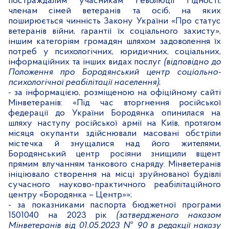
постраждалим учасникам Революції Гідності,
членам сімей ветеранів та осіб, на яких
поширюється чинність Закону України «Про статус
ветеранів війни, гарантії їх соціального захисту»,
іншим категоріям громадян шляхом задоволення їх
потреб у психологічних, юридичних, соціальних,
інформаційних та інших видах послуг
(відповідно до
Положення про Бородянський центр
соціально-
психологічної реабілітації населення)
;
- за інформацією, розміщеною на офіційному сайті
Мінветеранів: «Під час вторгнення російської
федерації до України Бородянка опинилася на
шляху наступу російської армії на Київ, протягом
місяця окупанти здійснювали масовані обстріли
містечка й знущалися над його жителями,
Бородянський центр росіяни знищили вщент
прямим влучанням танкового снаряду. Мінветеранів
ініціювало створення на місці зруйнованої будівлі
сучасного науково-практичного реабілітаційного
центру «Бородянка – Центр»»;
- за показниками паспорта бюджетної програми
1501040 на 2023 рік
(затвердженого наказом
Мінветеранів від 01.05.2023 № 90 в редакції наказу