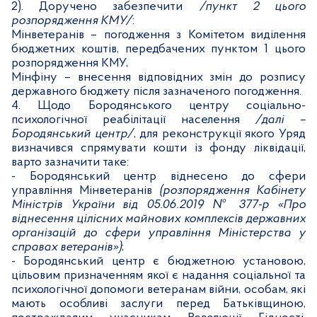
2). Доручено забезпечити
/п
ункт 2 цього
розпорядження КМУ/
:
Мінветеранів
–
погодження з Комітетом виділення
бюджетних коштів, передбачених пунктом 1 цього
розпорядження КМУ,
Мінфіну
–
внесення відповідних змін до розпису
державного бюджету після зазначеного погодження.
4. Щодо Бородянського центру соціально-
психологічної реабілітації населення
/далі –
Бородянський центр/
, для реконструкції якого Уряд
визначився спрямувати кошти із фонду ліквідації,
варто зазначити таке:
-
Бородянський центр віднесено до сфери
управління Мінветеранів
(розпорядження Кабінету
Міністрів України від 05.06.2019 № 377-р «Про
віднесення цілісних майнових комплексів державних
організацій до сфери управління Міністерства у
справах ветеранів»)
;
- Бородянський центр є бюджетною установою,
цільовим призначенням якої є надання соціальної та
психологічної допомоги ветеранам війни, особам, які
мають особливі заслуги перед Батьківщиною,