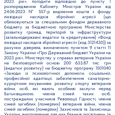
2023 рік», погодити відповідно до пункту 1
розпорядження Кабінету Міністрів України від
24.06.2023 № 557-р виділення коштів з ф
онду
ліквідації наслідків збройної агресії
(що
обліковуються за спеціальним фондом державного
бюджету
за бюджетною програмою Міністерства
розвитку громад, територій та інфраструктури
(загальнодержавні видатки та кредитування) «Фонд
ліквідації наслідків збройної агресії» (код 3121430)) за
рахунок джерела, визначеного пунктом 9 статті 11
Закону України «Про Державний бюджет України на
2023 рік»,
Міністерству у справах ветеранів України
на безповоротній основі 200 633,87 тис. грн
(видатки розвитку) на бюджетну програму 1501040
«Заходи із психологічної допомоги, соціальної,
професійної адаптації, забезпечення санаторно-
курортним лікуванням, розвитку спорту ветеранів
війни, осіб, які мають особливі заслуги перед
Батьківщиною, членів сімей таких осіб,
постраждалих учасників Революції Гідності, членів
сімей загиблих (померлих) ветеранів війни, членів
сімей загиблих (померлих) Захисників та Захисниць
України, виготовлення для них бланків посвідчень та