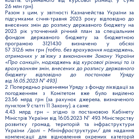
коштів, отриманого від курсової різниці, у сумі
2,6 млн грн).
Разом з цим, у звітності Казначейства України за
підсумками січня-травня 2023 року відповідно до
внесених змін до розпису державного бюджету на
2023 рік уточнений річний план за спеціальним
фондом державного бюджету за бюджетною
програмою 3121430 визначено у обсязі
57 312,6 млн грн
(тобто, без врахування надходжень,
отриманих у зв’язку з виконанням Закону України
«Про санкції», надходжень від курсової різниці та із
врахуванням змін, внесених до розпису державного
бюджету відповідно до постанови Уряду
від 16.05.2023 № 493)
.
2. Попередньо рішеннями Уряду з фонду ліквідації за
погодженням з Комітетом вже було виділено
23,56 млрд грн (за рахунок джерела, визначеного
пунктом 9 статті 11 Закону), а саме:
4,43 млрд грн – згідно із постановою Кабінету
Міністрів України від 16.05.2023 № 493
Міністерству
розвитку громад, територій та інфраструктури
України
/далі – Мінінфраструктури/
для надання
компенсації для відновлення окремих категорій