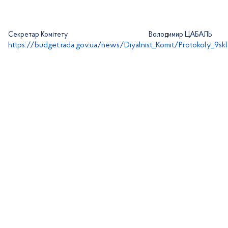
Секретар Комітету
Володимир ЦАБАЛЬ
https://budget.rada.gov.ua/news/Diyalnist_Komit/Protokoly_9sk