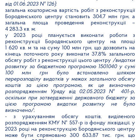
від 01.06.2023 № 126)
:
загальна кошторисна вартість робіт з реконструкції
Бородянського центру становить 304,7 млн грн, а
загальна площа проведення реконструкції –
4 283,3 кв. м;
у 2023 році планується виконати роботи з
реконструкції Бородянського центру на площі
1 620 кв. м та на суму 100 млн грн, що дозволить на
кінець поточного року виконати 37,8% загального
обсягу робіт з реконструкції цього центру
/видатки
розвитку за бюджетною програмою 1501040 у сумі
100 млн грн було встановлено шляхом
перерозподілу видатків у межах загального обсягу
коштів за цією програмою, як це визначено
розпорядженням Уряду від 02.05.2023 № 401-р,
оскільки при затвердженні державного бюджету за
цією програмою видатки розвитку не було
визначено/
;
- з урахуванням обсягу коштів, виділеного
розпорядженням КМУ № 557-р із фонду ліквідації, у
2023 році на реконструкцію Бородянського центру
може бути спрямовано 300 633,87 тис. грн, що