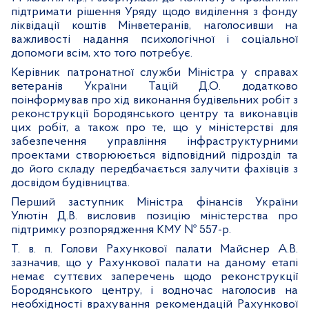
підтримати рішення Уряду щодо виділення з фонду
ліквідації коштів Мінветеранів, наголосивши на
важливості надання психологічної і соціальної
допомоги всім, хто того потребує.
Керівник патронатної служби Міністра у справах
ветеранів України Тацій Д.О. додатково
поінформував про хід виконання будівельних робіт з
реконструкції Бородянського центру та виконавців
цих робіт, а також про те, що у міністерстві для
забезпечення управління інфраструктурними
проектами створююється відповідний підрозділ та
до його складу передбачається залучити фахівців з
досвідом будівництва.
Перший заступник Міністра фінансів України
Улютін Д.В. висловив позицію міністерства про
підтримку розпорядження КМУ № 557-р.
Т. в. п. Голови Рахункової палати Майснер А.В.
зазначив, що у Рахункової палати на даному етапі
немає суттєвих заперечень щодо реконструкції
Бородянського центру
, і водночас наголосив на
необхідності врахування рекомендацій Рахункової