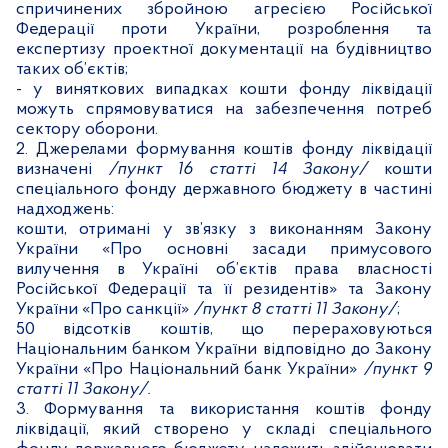
спричинених збройною агресією Російської
Федерації проти України, розроблення та
експертизу проектної документації на будівництво
таких об’єктів;
-
у виняткових випадках кошти фонду ліквідації
можуть спрямовуватися на забезпечення потреб
сектору оборони.
2.
Джерелами формування коштів фонду ліквідації
визначені
/пункт
16 статті
14 Закону/
кошти
спеціального фонду державного бюджету в частині
надходжень:
кошти, отримані у зв’язку з виконанням Закону
України «Про основні засади примусового
вилучення в Україні об’єктів права власності
Російської Федерації та її резидентів» та Закону
України «Про санкції»
/пункт 8 статті 11 Закону/
;
50
відсотків коштів, що перераховуються
Національним банком України відповідно до Закону
України «Про Національний банк України»
/пункт 9
статті 11 Закону/.
3.
Формування та використання коштів фонду
ліквідації, який створено у складі спеціального