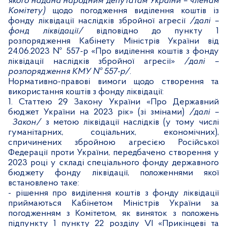
якого надана народним депутатам України – членам
Комітету)
щодо
погодження виділення коштів із
фонду ліквідації наслідків збройної агресії
/далі –
фонд ліквідації/
відповідно до пункту 1
розпорядження Кабінету Міністрів України від
24.06.2023 № 557-р «
Про виділення коштів з фонду
ліквідації наслідків збройної агресії»
/далі –
розпорядження КМУ № 557-р/
.
Нормативно-правові вимоги щодо створення та
використання коштів
з фонду ліквідації:
1.
Статтею 29 Закону
України «Про Державний
бюджет України на 2023 рік» (зі змінами)
/далі –
Закон/
з метою ліквідації наслідків (у тому числі
гуманітарних, соціальних, економічних),
спричинених збройною агресією Російської
Федерації проти України,
передбачено створення
у
2023 році у складі спеціального фонду державного
бюджету фонду ліквідації, положеннями якої
встановлено таке:
-
рішення про виділення коштів з фонду ліквідації
приймаються Кабінетом Міністрів України за
погодженням з Комітетом, як виняток з положень
підпункту 1 пункту 22 розділу VI «Прикінцеві та