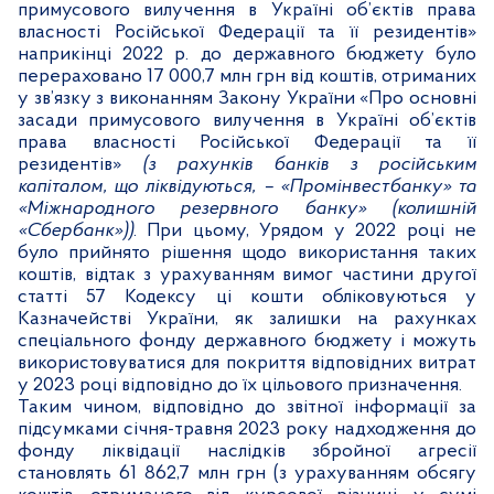
примусового вилучення в Україні об’єктів права
власності Російської Федерації та її резидентів»
наприкінці 2022 р. до державного бюджету було
перераховано 17 000,7 млн грн від коштів, отриманих
у зв’язку з виконанням Закону України «Про основні
засади примусового вилучення в Україні об’єктів
права власності Російської Федерації та її
резидентів»
(з рахунків банків з російським
капіталом, що ліквідуються, – «Промінвестбанку» та
«Міжнародного резервного банку» (колишній
«Сбербанк»))
. При цьому, Урядом у 2022 році не
було прийнято рішення щодо використання таких
коштів, відтак з урахуванням вимог частини другої
статті 57 Кодексу ці кошти обліковуються у
Казначействі України, як залишки на рахунках
спеціального фонду державного бюджету і можуть
використовуватися для покриття відповідних витрат
у 2023 році відповідно до їх цільового призначення.
Таким чином, відповідно до звітної інформації за
підсумками січня-травня 2023 року надходження до
фонду ліквідації наслідків збройної агресії
становлять 61 862,7 млн грн (з урахуванням обсягу