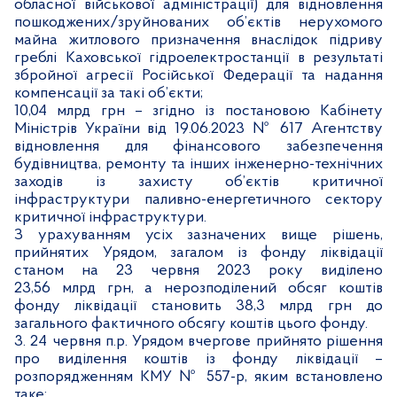
обласної військової адміністрації)
для відновлення
пошкоджених/зруйнованих об’єктів нерухомого
майна житлового призначення внаслідок підриву
греблі Каховської гідроелектростанції в результаті
збройної агресії Російської Федерації та надання
компенсації за такі об’єкти;
10,04 млрд грн – згідно із постановою Кабінету
Міністрів України від 19.06.2023 № 617 Агентству
відновлення для фінансового забезпечення
будівництва, ремонту та інших інженерно-технічних
заходів із захисту об’єктів критичної
інфраструктури паливно-енергетичного сектору
критичної інфраструктури.
З урахуванням усіх зазначених вище рішень,
прийнятих Урядом, загалом із фонду ліквідації
станом на 23 червня 2023 року виділено
23,56 млрд грн, а нерозподілений обсяг коштів
фонду ліквідації становить 38,3 млрд грн до
загального фактичного обсягу коштів цього фонду.
3. 24 червня п.р. Урядом вчергове прийнято рішення
про виділення коштів із фонду ліквідації
–
розпорядженням КМУ № 557-р, яким встановлено
таке: