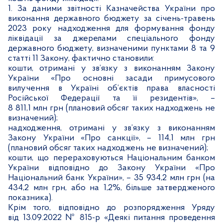
1.
За даними звітності Казначейства України про
виконання державного бюджету за січень-травень
2023 року надходження для формування фонду
ліквідації за джерелами спеціального фонду
державного бюджету, визначеними пунктами 8 та 9
статті
11 Закону, фактично становили:
кошти, отримані у зв’язку з виконанням Закону
України «Про основні засади примусового
вилучення в Україні об’єктів права власності
Російської Федерації та її резидентів»,
–
8 811,1 млн грн (плановий обсяг таких надходжень не
визначений);
надходження, отримані у зв’язку з виконанням
Закону України «Про санкції»,
–
114,1 млн грн
(плановий обсяг таких надходжень не визначений);
кошти, що перераховуються Національним банком
України відповідно до Закону України «Про
Національний банк України»,
–
35 934,2 млн грн (на
434,2 млн грн, або на 1,2%, більше затвердженого
показника).
Крім того, відповідно до розпорядження Уряду
від 13.09.2022 № 815-р «Деякі питання проведення