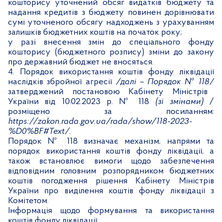
кошторису уточнений обсяг видатків бюджету та
надання кредитів з бюджету повинен дорівнювати
сумі уточненого обсягу надходжень з урахуванням
залишків бюджетних коштів на початок року;
у разі внесення змін до спеціального фонду
кошторису (бюджетного розпису) зміни до закону
про державний бюджет не вносяться.
4.
Порядок використання коштів фонду ліквідації
наслідків збройної агресії
/далі
–
Порядок № 118/
затверджений
постановою Кабінету Міністрів
України від 10.02.2023 р. № 118
(зі змінами)
/
розміщено за посиланням:
https://zakon.rada.gov.ua/rada/show/118-2023-
%D0%BF#Text
/.
Порядок № 118 визначає механізм, напрями та
порядок використання коштів фонду ліквідації, а
також встановлює вимоги щодо забезпечення
відповідним головним розпорядником бюджетних
коштів погодження рішення Кабінету Міністрів
України про виділення коштів фонду ліквідації з
Комітетом.
Інформація щодо формування та використання
коштів фонду ліквідації: