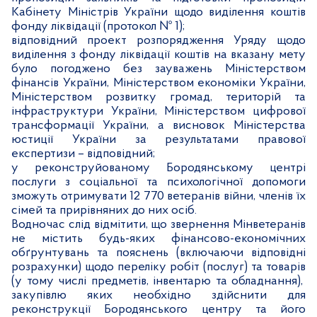
Кабінету Міністрів України щодо виділення коштів
фонду ліквідації (протокол № 1);
відповідний проект розпорядження Уряду щодо
виділення з фонду ліквідації коштів на вказану мету
було погоджено без зауважень Міністерством
фінансів України, Міністерством економіки України,
Міністерством розвитку громад, територій та
інфраструктури України, Міністерством цифрової
трансформації України, а висновок Міністерства
юстиції України за результатами правової
експертизи – відповідний;
у реконструйованому Бородянському центрі
послуги з соціальної та психологічної допомоги
зможуть отримувати 12 770 ветеранів війни, членів їх
сімей та прирівняних до них осіб.
Водночас слід відмітити, що звернення Мінветеранів
не містить будь-яких фінансово-економічних
обґрунтувань та пояснень (включаючи відповідні
розрахунки) щодо переліку робіт (послуг) та товарів
(у тому числі предметів, інвентарю та обладнання),
закупівлю яких необхідно здійснити для
реконструкції Бородянського центру та його