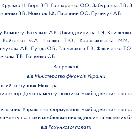
:
Крулько І.І., Борт В.П., Гончаренко О.О., Забуранна Л.В.,
ченко В.В., Молоток І.Ф., Пасічний О.С., Пузійчук А.В.
у Комітету:
Ватульов А.В., Джинджириста Л.Я., Книшенко І
, Войтенко Є.А., Івашко Т.Ю., Корольковська М.М.,
нчукова А.В., Пунда О.Б., Расчислова Л.В., Філіпченко Т.О
очкова Т.В., Рощенко С.В.
Запрошені:
від Міністерства фінансів України
ерший заступник Міністра;
 директор Департаменту політики міжбюджетних віднос
ачальник Управління формування міжбюджетних віднос
таменту політики міжбюджетних відносин та місцевих б
від Рахункової палати