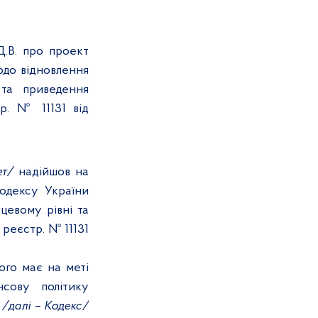
Д.В.
про проект
одо відновлення
 та приведення
тр. № 11131
від
ет/
надійшов на
одексу України
цевому рівні та
 реєстр. № 11131
ого має на меті
сову політику
и
/далі – Кодекс/