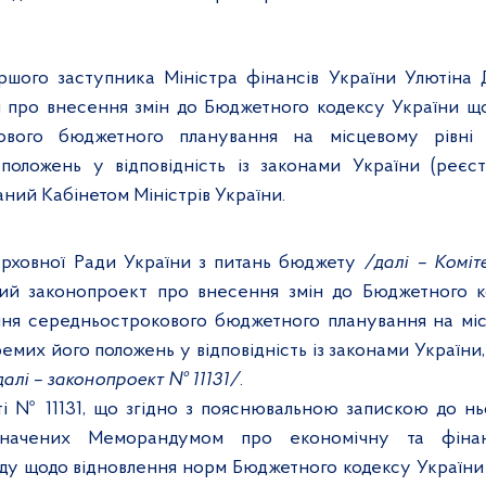
ршого заступника Міністра фінансів України Улютіна 
 про внесення змін до Бюджетного кодексу України щ
ового бюджетного планування на місцевому рівні
положень у відповідність із законами України
(реєс
даний Кабінетом Міністрів України.
ерховної Ради України з питань бюджету
/далі
–
Коміт
вий законопроект
про внесення змін до Бюджетного к
ня середньострокового бюджетного планування на міс
мих його положень у відповідність із законами України,
далі – законопроект № 11131/
.
і № 11131, що згідно з пояснювальною запискою до нь
значених Меморандумом про економічну та фінан
яду щодо відновлення норм Бюджетного кодексу Україн