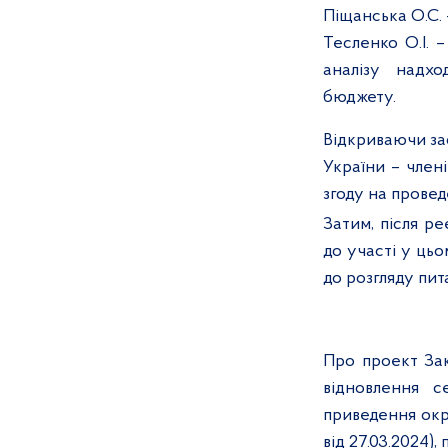
Піщанська О.С. 
Тесленко О.І. 
аналізу надх
бюджету.
Відкриваючи зас
України – члені
згоду на провед
Затим, після р
до участі у ць
до розгляду пит
Про проект За
відновлення с
приведення окр
від 27.03.2024),