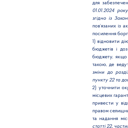
для забезпечен
01.01.2024 ро
згідно із Зако
пов’язаних із 
посилення борго
1) відновити ді
бюджетів і до
бюджету, якщо
такою, де веду
зміни до розд
пункту 22 та д
2) уточнити ок
місцевих гарант
привести у від
правом селищни
та надання мі
статті 22, части