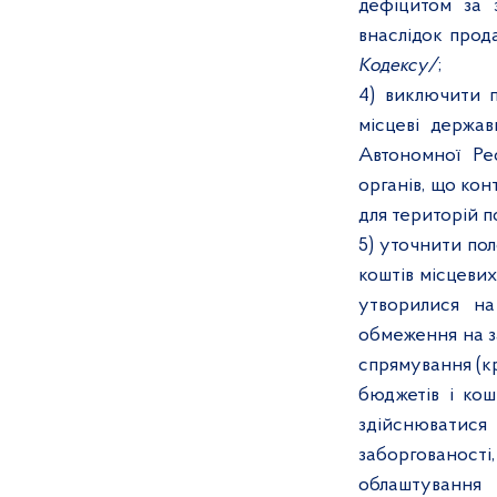
дефіцитом за 
внаслідок прод
Кодексу/
;
4) виключити п
місцеві держав
Автономної Ре
органів, що ко
для територій 
5) уточнити пол
коштів місцевих
утворилися на
обмеження на з
спрямування (к
бюджетів і кош
здійснюватися
заборгованості
облаштуванн