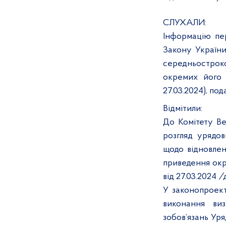
СЛУХАЛИ:
Інформацію
пе
Закону України
середньострок
окремих його 
27.03.2024), по
Відмітили
:
До Комітету В
розгляд урядо
щодо відновлен
приведення окре
від 27.03.2024
/
У законопроект
виконання ви
зобов’язань Ур