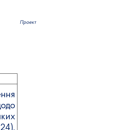
Проект
ення
щодо
яких
02
4
),