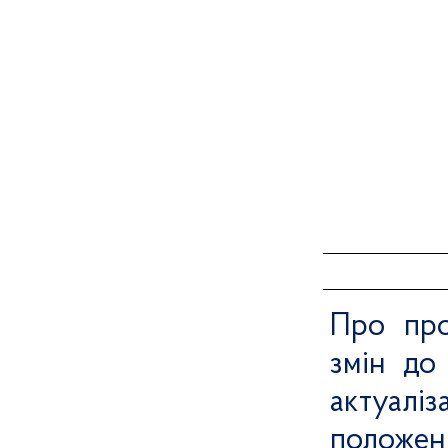
№
Про про
1.
змін до
актуал
положен