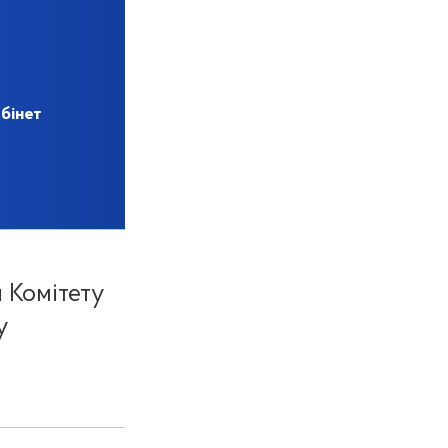
бінет
я Комітету
у