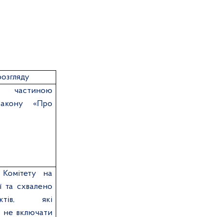
розгляду
 частиною
Закону «Про
 Комітету
на
ії та схвалено
ектів, які
а не включати