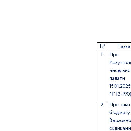
№
Назва
1.
Про по
Рахунков
чисельн
палати
15.01.20
№ 13-190)
2.
Про план
бюджету 
Верховно
скликанн