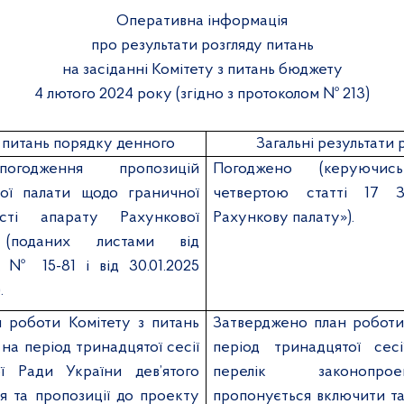
Оперативна інформація
про результати розгляду питань
на засіданні Комітету з питань бюджету
4 лютого 2024 року (згідно з протоколом № 213)
 питань порядку денного
Загальні результати 
годження пропозицій
Погоджено
(керуючись
ої палати щодо граничної
четвертою статті 17 
ості апарату Рахункової
Рахункову палату»).
 (поданих листами від
25 №
15-81 і від 30.01.2025
.
 роботи Комітету з питань
Затверджено план роботи
на період тринадцятої сесії
період
тринадцятої
сес
ї Ради України дев’ятого
перелік законопро
я та пропозиції до проекту
пропонується включити т