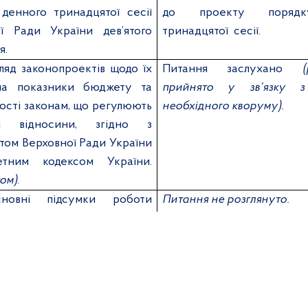
денного тринадцятої сесії
до проекту порядк
ї Ради України дев’ятого
тринадцятої
сесії.
я.
ляд законопроектів щодо їх
Питання заслухано
на показники бюджету та
прийнято у зв’язку з 
ності законам, що регулюють
необхідного кворуму).
і відносини, згідно з
том Верховної Ради України
тним кодексом України.
ком)
.
новні підсумки роботи
Питання не розглянуто.
 з питань бюджету у період
тої сесії Верховної Ради
дев’ятого скликання та стан
ня Плану законопроектної
ерховної Ради України на