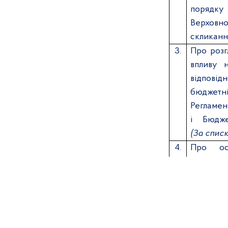
порядку 
Верховно
скликанн
3.
Про розг
впливу 
відповід
бюджетн
Регламен
і Бюдже
(За спис
4.
Про ос
Комітету
дванадця
України 
виконан
роботи В