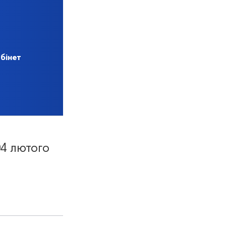
бінет
04 лютого