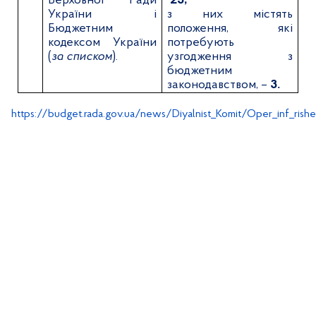
Верховної Ради
23;
України і
з них містять
Бюджетним
положення, які
кодексом України
потребують
(
за списком
).
узгодження з
бюджетним
законодавством, –
3.
https://budget.rada.gov.ua/news/Diyalnist_Komit/Oper_inf_rish