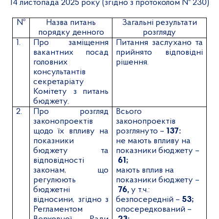
14 листопада
2025 року (згідно з протоколом № 230)
№
Назва питань
Загальні результати
порядку денного
розгляду
1.
Про заміщення
Питання заслухано та
вакантних посад
прийнято відповідні
головних
рішення.
консультантів
секретаріату
Комітету з питань
бюджету.
2.
Про розгляд
Всього
законопроектів
законопроектів
щодо їх впливу на
розглянуто –
137:
показники
не мають впливу на
бюджету та
показники бюджету –
відповідності
61;
законам, що
мають вплив на
регулюють
показники бюджету –
бюджетні
76,
у т.ч.:
відносини, згідно з
безпосередній –
53;
Регламентом
опосередкований –