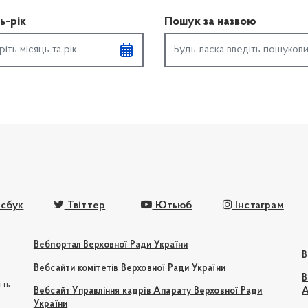
ь-рік
Пошук за назвою
сбук
Твіттер
Ютьюб
Інстаграм
Вебпортал Верховної Ради України
В
Вебсайти комітетів Верховної Ради України
В
іть
Вебсайт Управління кадрів Апарату Верховної Ради
А
України