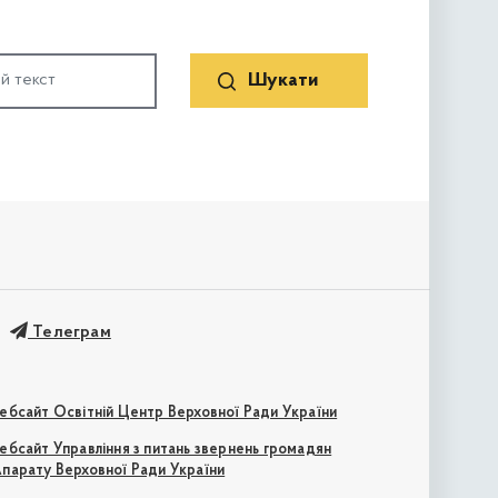
Телеграм
ебсайт Освітній Центр Верховної Ради України
ебсайт Управління з питань звернень громадян
парату Верховної Ради України