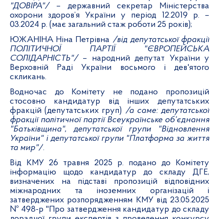
"ДОВІРА"/
– державний секретар Міністерства
охорони здоров’я України у період 12.2019 р. –
03.2024 р. (має загальний стаж роботи 25 років);
ЮЖАНІНА Ніна Петрівна
/від депутатської фракції
ПОЛІТИЧНОЇ ПАРТІЇ "ЄВРОПЕЙСЬКА
СОЛІДАРНІСТЬ"/
– народний депутат України у
Верховній Раді України восьмого і дев'ятого
скликань.
Водночас до Комітету не подано пропозицій
стосовно кандидатур від інших депутатських
фракцій (депутатських груп)
/а саме: депутатської
фракції політичної партії Всеукраїнське об’єднання
"Батьківщина", депутатської групи "Відновлення
України" і депутатської групи "Платформа за життя
та мир"/
.
Від КМУ 26 травня 2025 р. подано до Комітету
інформацію щодо кандидатур до складу ДГЕ,
визначених на підставі пропозицій відповідних
міжнародних та іноземних організацій і
затверджених розпорядженням КМУ від 23.05.2025
№ 498-р "Про затвердження кандидатур до складу
дорадчої групи експертів з проведення конкурсу