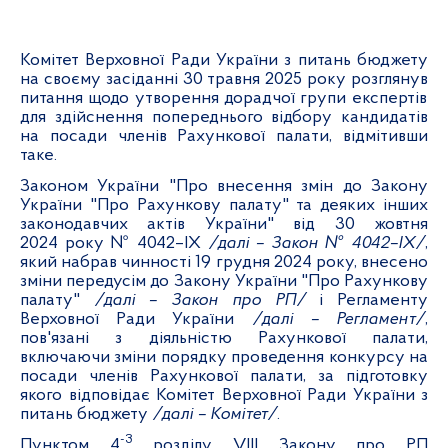
Комітет Верховної Ради України з питань бюджету
на своєму засіданні 30 травня 2025 року розглянув
питання щодо утворення дорадчої групи експертів
для здійснення попереднього відбору кандидатів
на посади членів Рахункової палати, відмітивши
таке.
Законом України "Про внесення змін до Закону
України "Про Рахункову палату" та деяких інших
законодавчих актів України" від 30 жовтня
2024 року № 4042–ІХ
/далі – Закон № 4042–ІХ/
,
який набрав чинності 19 грудня 2024 року, внесено
зміни передусім до Закону України "Про Рахункову
палату"
/далі – Закон про РП/
і Регламенту
Верховної Ради України
/далі – Регламент/
,
пов'язані з діяльністю Рахункової палати,
включаючи зміни порядку проведення конкурсу на
посади членів Рахункової палати, за підготовку
якого відповідає Комітет Верховної Ради України з
питань бюджету
/далі – Комітет/
.
-3
Пунктом 4
розділу VIII Закону про РП