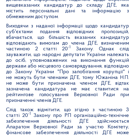
вищевказаних кандидатур до складу ДГЕ, яка
містить персональні дані та інформацію з
обмеженим доступом.
Виходячи з наданої інформації щодо кандидатур
суб'єктами подання відповідних пропозицій,
вбачається, що більшість вказаних кандидатур
відповідають вимогам до члена ДГЕ, визначеним
-1
частиною 2 статті 20
Закону. О
днак слід
зауважити, що народні депутати України належать
до осіб, уповноважених на виконання функцій
держави або місцевого самоврядування, відповідно
до Закону України "Про запобігання корупції" і
не можуть бути членами ДГЕ, тому Южаніна Н.П.
не може бути призначена членом ДГЕ, відтак
зазначена кандидатура не має ставитися на
рейтингове голосування Верховної Ради при
призначенні членів ДГЕ.
Слід також відмітити, що згідно з частиною 3
-1
статті 20
Закону про РП організаційно-технічне
забезпечення діяльності ДГЕ здійснюється
Апаратом Верховної Ради за участю Комітету,
фінансове забезпечення діяльності ДГЕ може