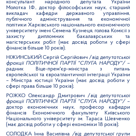
консультант народного депутата України
Молотка І.Ф., доктор філософських наук, старший
викладач кафедри державного управління,
публічного адміністрування та економічної
політики Харківського національного економічного
університету імені Семена Кузнеця, голова Комісії з
захисту дипломних бакалаврських та
магістерських робіт (має досвід роботи у сфері
фінансів більше 10 років);
НІЖИНСЬКИЙ Сергій Сергійович
/
від
депутатської
фракції ПОЛІТИЧНОЇ ПАРТІЇ "СЛУГА НАРОДУ"/
–
радник Віце-прем'єр-міністра з питань
європейської та євроатлантичної інтеграції України
– Міністра юстиції України (має досвід роботи у
сфері права більше 10 років);
РОЖКО Олександр Дмитрович
/
від
депутатської
фракції ПОЛІТИЧНОЇ ПАРТІЇ "СЛУГА НАРОДУ"/
–
доктор економічних наук, професор кафедри
фінансів Економічного факультету Київського
Національного університету ім. Тараса Шевченко
(має досвід роботи у сфері економіки 18 років);
СОЛОДКА Інна Василівна
/від депутатської групи