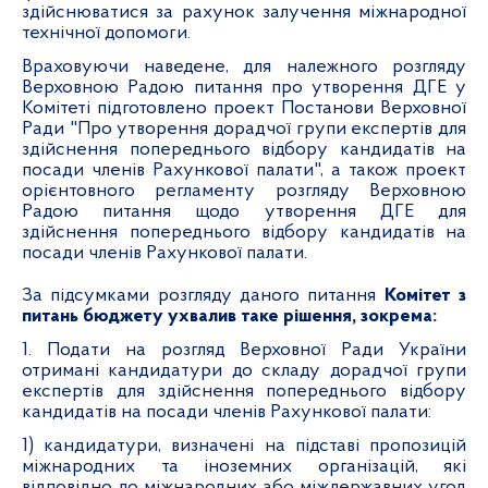
здійснюватися за рахунок залучення міжнародної
технічної допомоги.
Враховуючи наведене, для належного розгляду
Верховною Радою питання про утворення ДГЕ у
Комітеті підготовлено проект Постанови Верховної
Ради "Про утворення дорадчої групи експертів для
здійснення попереднього відбору кандидатів на
посади членів Рахункової палати", а також проект
орієнтовного регламенту розгляду Верховною
Радою питання щодо утворення ДГЕ для
здійснення попереднього відбору кандидатів на
посади членів Рахункової палати.
За підсумками розгляду даного питання
Комітет з
питань бюджету ухвалив таке рішення, зокрема:
1. Подати на розгляд Верховної Ради України
отримані кандидатури до складу дорадчої групи
експертів для здійснення попереднього відбору
кандидатів на посади членів Рахункової палати:
1)
кандидатури, визначені на підставі пропозицій
міжнародних та іноземних організацій, які
відповідно до міжнародних або міждержавних угод