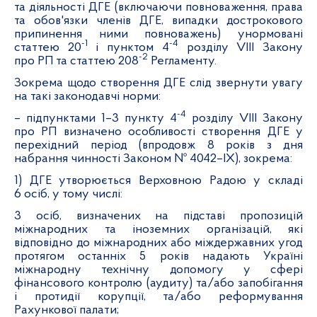
та діяльності ДГЕ (включаючи повноваження, права
та обов'язки
членів ДГЕ, випадки дострокового
припинення ними повноважень) унормовані
-1
-4
статтею 20
і пунктом 4
розділу VIII Закону
-2
про РП та статтею 208
Регламенту.
Зокрема щодо створення ДГЕ слід звернути увагу
на такі законодавчі норми:
-4
– підпунктами 1–3 пункту 4
розділу VIII Закону
про РП визначено особливості створення ДГЕ у
перехідний період (впродовж 8 років з дня
набрання чинності Законом № 4042–ІХ), зокрема:
1) ДГЕ утворюється Верховною Радою у складі
6 осіб, у тому числі:
3 осіб, визначених на підставі пропозицій
міжнародних та іноземних організацій, які
відповідно до міжнародних або міждержавних угод
протягом останніх 5 років надають Україні
міжнародну технічну допомогу у сфері
фінансового контролю (аудиту) та/або запобігання
і протидії корупції, та/або реформування
Рахункової палати;