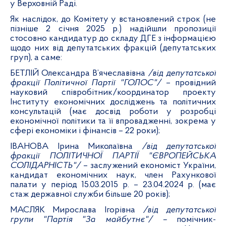
у Верховній Раді.
Як наслідок, до Комітету у встановлений строк (не
пізніше 2 січня 2025 р.) надійшли пропозиції
стосовно кандидатур до складу ДГЕ
з інформацією
щодо них від депутатських фракцій (депутатських
груп), а саме:
БЕТЛІЙ Олександра В’ячеславівна
/від
депутатської
фракції Політичної Партії "ГОЛОС"/
–
провідний
науковий співробітник/координатор проекту
Інституту економічних досліджень та політичних
консультацій (має досвід роботи у розробці
економічної політики та її впровадженні, зокрема у
сфері економіки і фінансів – 22 роки);
ІВАНОВА Ірина Миколаївна
/від
депутатської
фракції ПОЛІТИЧНОЇ ПАРТІЇ "ЄВРОПЕЙСЬКА
СОЛІДАРНІСТЬ"/
–
заслужений економіст України,
кандидат економічних наук, член Рахункової
палати у період 15.03.2015 р. – 23.04.2024 р. (має
стаж державної служби більше 20 років);
МАСЛЯК Мирослава Ігорівна
/від депутатської
групи "Партія "За майбутнє"/ –
помічник-