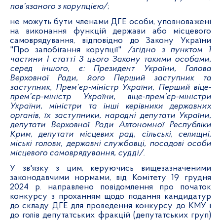
пов’язаного з корупцією/
;
не можуть бути членами ДГЕ особи, уповноважені
на виконання функцій держави або місцевого
самоврядування, відповідно до Закону України
"Про запобігання корупції"
/згідно з пунктом 1
частини 1 статті 3 цього Закону такими особами,
серед іншого, є: Президент України, Голова
Верховної Ради, його Перший заступник та
заступник, Прем’єр-міністр України, Перший віце-
прем’єр-міністр України, віце-прем’єр-міністри
України, міністри та інші керівники державних
органів, їх заступники,
народні депутати України,
депутати Верховної Ради Автономної Республіки
Крим, депутати місцевих рад, сільські, селищні,
міські голови,
державні службовці, посадові особи
місцевого самоврядування, судді/.
У зв'язку з цим, керуючись вищезазначеними
законодавчими нормами, від Комітету 19 грудня
2024 р. направлено повідомлення про початок
конкурсу з проханням щодо подання кандидатур
до складу ДГЕ для проведення конкурсу до КМУ і
до голів депутатських фракцій (депутатських груп)