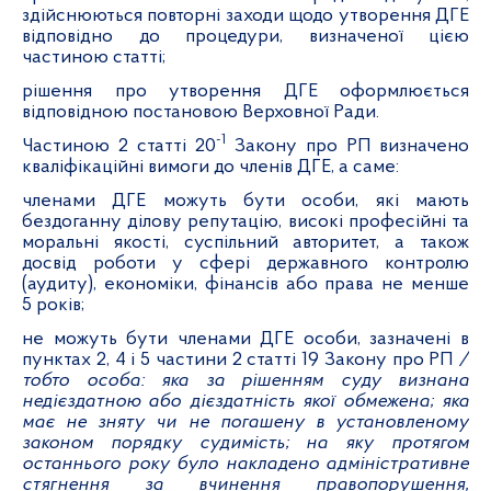
здійснюються повторні заходи щодо утворення ДГЕ
відповідно до процедури, визначеної цією
частиною статті;
рішення про утворення ДГЕ оформлюється
відповідною постановою Верховної Ради.
-1
Частиною 2 статті 20
Закону про РП визначено
кваліфікаційні вимоги до членів ДГЕ, а саме:
членами ДГЕ можуть бути особи, які мають
бездоганну ділову репутацію, високі професійні та
моральні якості, суспільний авторитет, а також
досвід роботи у сфері державного контролю
(аудиту), економіки, фінансів або права не менше
5 років;
не можуть бути членами ДГЕ особи, зазначені в
пунктах 2, 4 і 5 частини 2 статті 19 Закону про РП
/
тобто особа: яка за рішенням суду визнана
недієздатною або дієздатність якої обмежена; яка
має не зняту чи не погашену в установленому
законом порядку судимість; на яку протягом
останнього року було накладено адміністративне
стягнення за вчинення правопорушення,