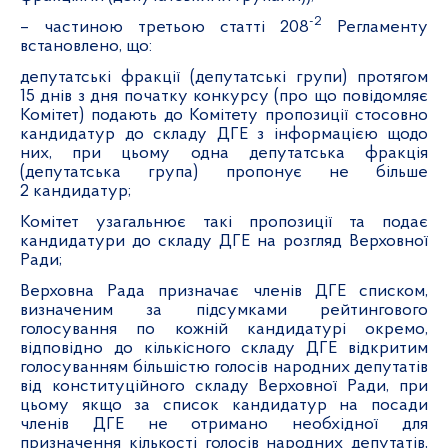
-2
– частиною третьою статті 208
Регламенту
встановлено, що:
депутатські фракції (депутатські групи) протягом
15 днів з дня початку конкурсу (про що повідомляє
Комітет) подають до Комітету пропозиції стосовно
кандидатур до складу ДГЕ з інформацією щодо
них, при цьому одна депутатська фракція
(депутатська група) пропонує не більше
2 кандидатур;
Комітет узагальнює такі пропозиції та подає
кандидатури до складу ДГЕ на розгляд Верховної
Ради;
Верховна Рада призначає членів ДГЕ списком,
визначеним за підсумками рейтингового
голосування по кожній кандидатурі окремо,
відповідно до кількісного складу ДГЕ відкритим
голосуванням більшістю голосів народних депутатів
від конституційного складу Верховної Ради, при
цьому якщо за список кандидатур на посади
членів ДГЕ не отримано необхідної для
призначення кількості голосів народних депутатів,