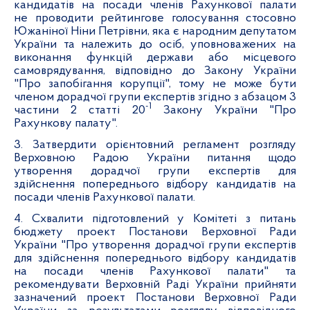
кандидатів на посади членів Рахункової палати
не проводити рейтингове голосування стосовно
Южаніної Ніни Петрівни, яка є народним депутатом
України та належить до осіб,
уповноважених на
виконання функцій держави або місцевого
самоврядування, відповідно до Закону України
"Про запобігання корупції", тому
не може бути
членом дорадчої групи експертів згідно з абзацом 3
-1
частини 2 статті 20
Закону України "Про
Рахункову палату".
3. Затвердити орієнтовний регламент розгляду
Верховною Радою України питання щодо
утворення дорадчої групи експертів для
здійснення попереднього відбору кандидатів на
посади членів Рахункової палати.
4. Схвалити підготовлений у Комітеті з питань
бюджету проект Постанови Верховної Ради
України "Про утворення дорадчої групи експертів
для здійснення попереднього відбору кандидатів
на посади членів Рахункової палати" та
рекомендувати Верховній Раді України прийняти
зазначений проект Постанови Верховної Ради