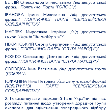
БЕТЛІЙ Олександра В’ячеславівна
/від
депутатської
фракції Політичної Партії "ГОЛОС"/
;
ІВАНОВА Ірина Миколаївна
/від
депутатської
фракції ПОЛІТИЧНОЇ ПАРТІЇ "ЄВРОПЕЙСЬКА
СОЛІДАРНІСТЬ"/
;
МАСЛЯК Мирослава Ігорівна
/від депутатської
групи "Партія "За майбутнє"/
;
НІЖИНСЬКИЙ Сергій Сергійович
/
від
депутатської
фракції ПОЛІТИЧНОЇ ПАРТІЇ "СЛУГА НАРОДУ"/
;
РОЖКО Олександр Дмитрович
/
від
депутатської
фракції ПОЛІТИЧНОЇ ПАРТІЇ "СЛУГА НАРОДУ"/
;
СОЛОДКА Інна Василівна
/від депутатської групи
"ДОВІРА"/
;
ЮЖАНІНА Ніна Петрівна
/від депутатської фракції
ПОЛІТИЧНОЇ ПАРТІЇ "ЄВРОПЕЙСЬКА
СОЛІДАРНІСТЬ"/
.
2. Рекомендувати
Верховній Раді України під час
розгляду питання щодо утворення дорадчої групи
експертів для здійснення попереднього відбору