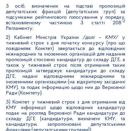
3 осіб, визначених на підставі пропозицій
депутатських фракцій (депутатських груп) за
підсумками рейтингового голосування у порядку,
-2
встановленому частиною 3 статті 208
Регламенту;
2) Кабінет Міністрів України
/далі – КМУ/
у
тижневий строк з дня початку конкурсу (про що
повідомляє Комітет) звертається до відповідних
міжнародних та іноземних організацій для надання
пропозицій стосовно кандидатур до складу ДГЕ, а
також у тижневий строк після отримання таких
пропозицій затверджує кандидатури до складу
ДГЕ, надані відповідними міжнародними та
іноземними організаціями (на відкритому засіданні
КМУ), та подає інформацію щодо них до Верховної
Ради (Комітету);
3) Комітет у тижневий строк з дня отримання від
КМУ інформації щодо відповідних кандидатур
подає на розгляд Верховної Ради кандидатури до
складу ДГЕ (кандидатури, визначені КМУ, та
кандидатури, запропоновані депутатськими
фракціями (депутатськими групами));