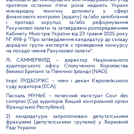
протягом останніх п'яти років надають Україні
міжнародну технічну допомогу у сфері
фінансового контролю (аудиту) та/або запобігання
і протидії корупції, та/або реформування
Рахункової палати, та затверджені розпорядженням
Кабінету Міністрів України від 23 травня 2025 року
№ 498-р "Про затвердження кандидатур до складу
дорадчої групи експертів з проведення конкурсу
на посади членів Рахункової палати":
Лі САММЕРФІЛД – директор Національного
аудиторського офісу Сполученого Королівства
Великої Британії та Північної Ірландії (NAO);
Ігорс ЛУДБОРЖС – член і декан Європейського
суду аудиторів (ECA);
Паскаль МУНЬЄ – почесний магістрат Cour des
comptes (Суд аудиторів, Вищий контрольний орган
Французької Республіки);
2) кандидатури,
запропоновані депутатськими
фракціями (депутатськими групами) у Верховній
Раді України
: