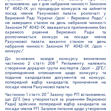
встановлено, що з дня набрання чинності Законом
№ 4042–ІХ усі процедури конкурсів на зайняття
посад членів Рахункової палати, розпочаті у
Верховній Раді України
/далі – Верховна Рада/
і
не завершені станом на день набрання чинності
Законом № 4042–ІХ, вважаються припиненими без
окремого рішення Верховної Ради та
розпочинається конкурс на посади членів
Рахункової палати, вакантні станом на день
набрання чинності Законом № 4042–ІХ
/далі –
конкурс/
.
До основних заходів конкурсу, визначених
-2
частиною 2 статті 208
Регламенту, належить
створення дорадчої групи експертів
/далі – ДГЕ/
,
оприлюднення оголошення щодо конкурсу та
подання кандидатами документів на конкурс,
попередній відбір кандидатів, призначення на
посади членів Рахункової палати.
-1
Частиною 1 статті 20
Закону про РП встановлено,
що ДГЕ (яка утворюється за рішенням Верховної
Ради) здійснює попередній відбір кандидатів на
посади членів РП. Загалом питання щодо утворення