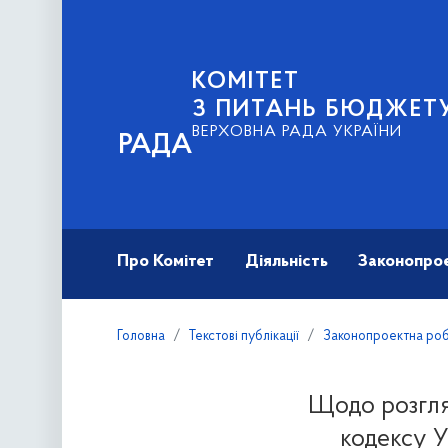
КОМІТЕТ
З ПИТАНЬ БЮДЖЕТ
ВЕРХОВНА РАДА УКРАЇНИ
РАДА
Про Комітет
Діяльність
Законопро
Головна
Текстові публікації
Законопроектна ро
Щодо розгля
кодексу У