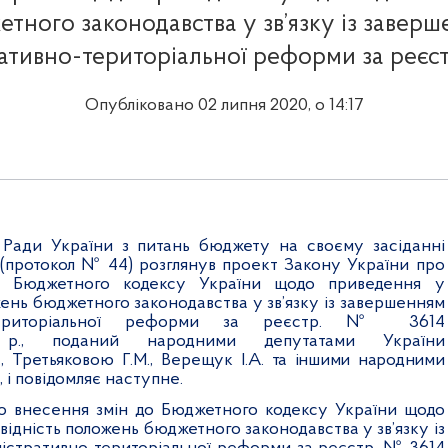
тного законодавства у зв’язку із завер
ативно-територіальної реформи за реєс
Опубліковано 02 липня 2020, о 14:17
 Ради України з питань бюджету на своєму засіданні
 (протокол № 44) розглянув проект Закону України п
ро
о Бюджетного кодексу України щодо приведення у
жень бюджетного законодавства у зв’язку із завершенням
-територіальної реформи
за реєстр. № 3614
 р., поданий народними депутатами України
, Третьяковою Г.М., Верещук І.А
.
та іншими народними
,
і повідомляє наступне.
о внесення змін до Бюджетного кодексу України щодо
відність положень бюджетного законодавства у зв’язку із