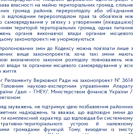
права власності на майно територіальних громад, спільне
ьних громад районів, перерозподілу або об’єднання
із відповідним перерозподілом прав та обов’язків між
о самоврядування у зв’язку з утворенням (ліквідацією)
енням територій територіальних громад, однак питання
жень органів виконавчої влади органам місцевого
цьому законопроекті не унормовуються.
пропонованих змін до Кодексу можна пов’язати лише з
чених вище законопроектів, хоча такі зміни мають
нові визначеного законом розподілу повноважень між
ої влади та органами місцевого самоврядування у всіх
 життя.
ог Регламенту Верховної Ради на законопроект № 3614
Головним науково-експертним управлінням Апарату
раїни /далі – ГНЕУ/, Міністерством фінансів України /
регіоном:
яд зауважень, не підтримує ідею позбавлення районних
жетних надходжень, та вважає, що відповідні зміни до
ати комплексний характер, що відповідав би системному
стративно-територіального устрою й належному
ими громадами функцій. Тому, виходячи із змісту