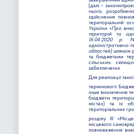
завершенням адмін
(далі – законопрое
нього, розроблен
здійснення повно
територіальній ос
України «Про внес
територій та адм
16.04.2020 р.
адміністративно-т
областей)
шляхом р
та бюджетами тер
сільських, селищ
забезпеченні.
Для реалізації так
термінології Бюдже
інше визначення те
бюджети територіа
містах) та їх о
територіальних гро
розділу
III
«Місцев
місцевого самовря
повноваження вико