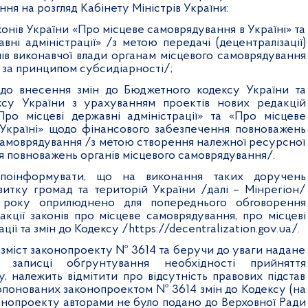
ння на розгляд Кабінету Міністрів України:
аконів України «Про місцеве самоврядування в Україні» та
вні адміністрації» /з метою передачі (децентралізації)
ів виконавчої влади органам місцевого самоврядування
 за принципом субсидіарності/;
одо внесення змін до Бюджетного кодексу України та
ксу України з урахуванням проектів нових редакцій
Про місцеві державні адміністрації» та «Про місцеве
Україні» щодо фінансового забезпечення повноважень
 самоврядування /з метою створення належної ресурсної
я повноважень органів місцевого самоврядування/.
 поінформувати, що на виконання таких доручень
витку громад та територій України /далі – Мінрегіон/
 року оприлюднено для попереднього обговорення
акції законів про місцеве самоврядування, про місцеві
ції та змін до Кодексу /https://decentralization.gov.ua/.
 зміст законопроекту № 3614 та беручи до уваги надане
й записці
обґрунтування необхідності прийняття
у, належить відмітити про відсутність правових підстав
опонованих законопроектом № 3614 змін до Кодексу (на
конопроекту авторами не було подано до Верховної Ради