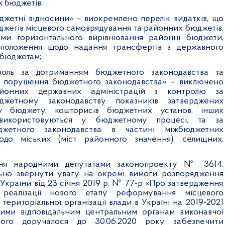
х бюджетів;
жетні відносини» – виокремлено перелік видатків, що
джетів місцевого самоврядування та районних бюджетів,
еми горизонтального вирівнювання районні бюджети,
положення щодо надання трансфертів з державного
 бюджетам;
оль за дотриманням бюджетного законодавства та
за порушення бюджетного законодавства» – виключено
йонних державних адміністрацій з контролю за
юджетному законодавству показників затверджених
су бюджету, кошторисів бюджетних установ, інших
 використовуються у бюджетному процесі, та за
жетного законодавства в частині міжбюджетних
до міських (міст районного значення), селищних,
.
ня народними депутатами законопроекту № 3614,
льно звернути увагу на окремі вимоги розпорядження
 України від 23 січня 2019 р. № 77-р «Про затвердження
 реалізації нового етапу реформування місцевого
територіальної організації влади в Україні на 2019-2021
кими відповідальним центральним органам виконавчої
ого доручалося до 30.06.2020 року забезпечити