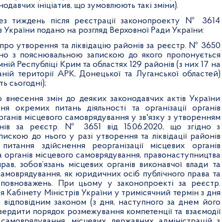
одавчих ініціатив, що зумовлюють такі зміни).
ез тиждень після реєстрації законопроекту № 3614
в України подано на розгляд Верховної Ради України:
про утворення та ліквідацію районів за реєстр. № 3650
гідно з пояснювальною запискою до якого пропонується
ній Республіці Крим та областях 129 районів (з них 17 на
ній території АРК, Донецької та Луганської областей)
ть сьогодні);
 внесення змін до деяких законодавчих актів України
я окремих питань діяльності та організації органів
рганів місцевого самоврядування у зв'язку з утворенням
онів за реєстр. № 3651 від 15.06.2020, що згідно з
искою до нього у разі утворення та ліквідації районів
питання здійснення реорганізації місцевих органів
а органів місцевого самоврядування, правонаступництва
рав, зобов’язань місцевих органів виконавчої влади та
самоврядування, як юридичних осіб публічного права та
 повноважень. При цьому у законопроекті за реєстр.
 Кабінету Міністрів України у тримісячний термін з дня
 відповідним законом (з дня, наступного за днем його
вердити порядок розмежування компетенції та взаємодії
 самоврядування, місцевих державних адміністрацій з