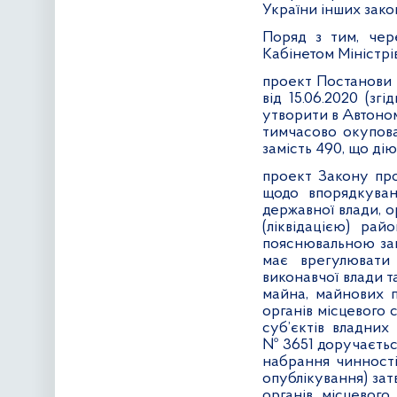
України інших закон
Поряд з тим, чер
Кабінетом Міністрі
проект Постанови 
від 15.06.2020 (з
утворити в Автоном
тимчасово окупова
замість 490, що дію
проект Закону про
щодо впорядкуванн
державної влади, о
(ліквідацією) рай
пояснювальною зап
має врегулювати 
виконавчої влади т
майна, майнових п
органів місцевого 
суб’єктів владних
№ 3651 доручається
набрання чинності
опублікування) зат
органів місцевого