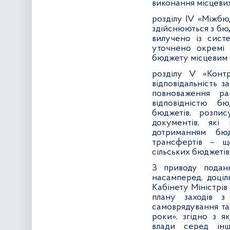
виконання місцеви
розділу
IV
«Міжбюд
здійснюються з бю
вилучено із сист
уточнено окремі 
бюджету місцевим
розділу
V
«Контр
відповідальність 
повноваження ра
відповідністю б
бюджетів, розпи
документів, які
дотриманням бюд
трансфертів – що
сільських бюджетів
З приводу подан
насамперед, доці
Кабінету Міністрів
плану заходів з
самоврядування та 
роки», згідно з я
влади серед інш