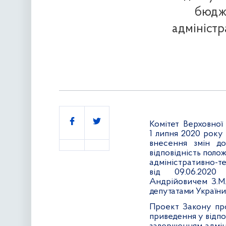
бюдже
адміністр
Поділитись
Комітет Верховної
1 липня 2020 року
внесення змін д
відповідність поло
адміністративно
від 09.06.2020
Андрійовичем З.М.
депутатами України
Проект Закону п
р
приведення у відпо