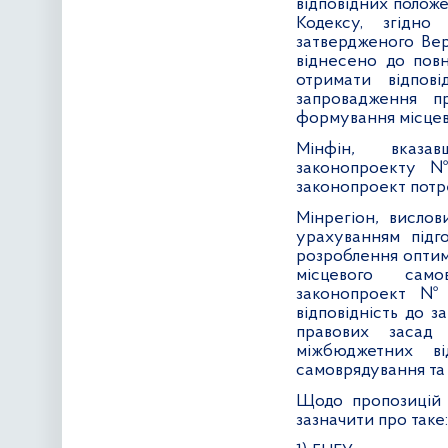
відповідних положе
Кодексу, згідн
затвердженого Ве
віднесено до повн
отримати відпов
запровадження 
формування місцев
Мінфін
,
вказавш
законопроекту 
законопроект потр
Мінрегіон
,
вислови
урахуванням підго
розроблення оптим
місцевого само
законопроект № 
відповідність до 
правових засад
міжбюджетних в
самоврядування та 
Щодо пропозицій 
зазначити про таке: