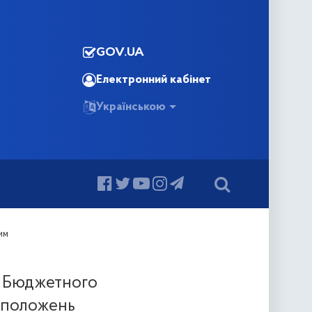
GOV.UA
Електронний кабінет
Українською
им
о Бюджетного
ь положень