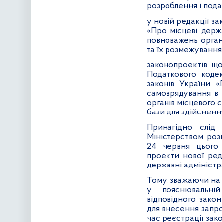
розроблення і пода
у новій редакції з
«Про місцеві держа
повноважень орган
та їх розмежування
законопроектів щ
Податкового коде
законів України «
самоврядування в 
органів місцевого
бази для здійсненн
Принагідно слід
Міністерством роз
24 червня цього
проекти нової ред
державні адміністра
Тому, зважаючи на
у пояснювальні
відповідного закон
для внесення запр
час реєстрації за