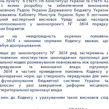
нь пункту 6 статті 116 Конституції України та статті 42
о з якими розробку та забезпечення виконання
рховною Радою України Державного бюджету України
оважень Кабінету Міністрів України, було б логічним
ідний експертний висновок Уряду щодо наслідків
пропонованого у законопроекті № 3614 порядку
их бюджетів;
и на невідповідність окремих положень
№ 3614 з чинними нормами Кодексу, вважає, що
ебує доопрацювання;
вши до законопроекту № 3614 ряд застережень з
товлених міністерством законодавчих пропозиції для
альної моделі розмежування повноважень між органами
врядування та виконавчої влади, підтримує
3614 в частині приведення положень Кодексу у
законодавчих норм, що створюють передумови для змін
 функціонування бюджетної системи України та
ідносин у разі завершення реформи місцевого
територіальної організації влади.
змін до Кодексу з урахуванням таких висновків слід