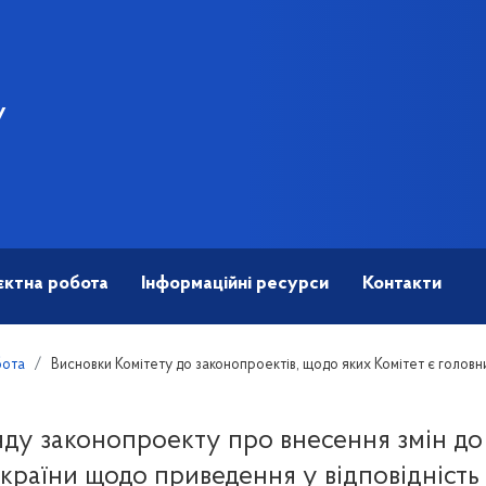
У
єктна робота
Інформаційні ресурси
Контакти
бота
Висновки Комітету до законопроектів, щодо яких Комітет є головн
ду законопроекту про внесення змін д
країни щодо приведення у відповідніст