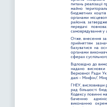
питань реалізації 
майно територіал
бюджетних коштів 
органами місцевог
районів, затвердж
передачі повнова
самоврядування у 
Отже, внесення за
прийняттям зазна
базуватися на ос
органами виконавч
сферах суспільного
Відповідно до вим
надано висновки 
Верховної Ради Ук
далі – Мінфін/, Мін
ГНЕУ
,
висловивши р
рад більшості бюд
Кодексу повинні м
баченню адміні
виконанню окрем