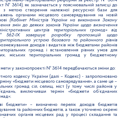
істративно-територіальної реформи
за реєстр. № 3614
кт № 3614), як зазначається у пояснювальній записці до
о з метою створення належної ресурсної бази для
важень органами місцевого самоврядування на новій
нові
(Кабінет Міністрів України на виконання Закону
ення змін до деяких законів України щодо визначення
іністративних центрів територіальних громад» від
 №562-
IX
завершує розробку пропозицій щодо
ериторіального устрою базового та районного рівнів
озмежування доходів і видатків між бюджетами районів
иторіальних громад і встановлення рівних умов для
них, міських територіальних громад у бюджетному
ої мети у законопроекті № 3614 передбачаються зміни до:
тного кодексу України (далі – Кодекс) - запропоновано
рміну «бюджети місцевого самоврядування», а саме це –
льних громад сіл, селищ, міст (у тому числі районів у
б’єднань, виключивши термін «бюджети об’єднаних
мад»;
і бюджети» – визначено перелік доходів бюджетів
дування та районних бюджетів, а також уточнено окремі
навчих органів місцевих рад у процесі складання та