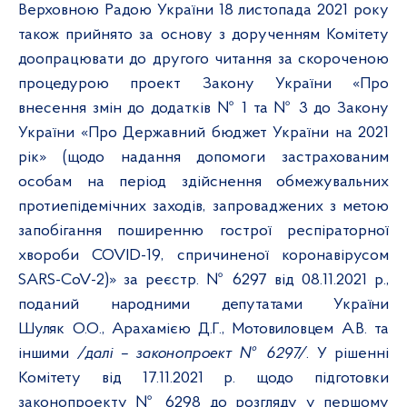
Верховною Радою України 18 листопада 2021 року
також прийнято за основу з дорученням Комітету
доопрацювати до другого читання за скороченою
процедурою проект Закону України «Про
внесення змін до додатків № 1 та № 3 до Закону
України «Про Державний бюджет України на 2021
рік» (щодо надання допомоги застрахованим
особам на період здійснення обмежувальних
протиепідемічних заходів, запроваджених з метою
запобігання поширенню гострої респіраторної
хвороби COVID-19, спричиненої коронавірусом
SARS-CoV-2)» за реєстр. № 6297 від 08.11.2021 р.,
поданий
народними депутатами України
Шуляк О.О., Арахамією Д.Г., Мотовиловцем А.В. та
іншими
/далі – законопроект № 6297/
. У рішенні
Комітету від 17.11.2021 р. щодо підготовки
законопроекту № 6298
до розгляду у першому