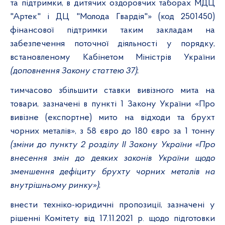
та підтримки, в дитячих оздоровчих таборах МДЦ
"Артек" і ДЦ "Молода Гвардія"» (код 2501450)
фінансової підтримки таким закладам на
забезпечення поточної діяльності у порядку,
встановленому Кабінетом Міністрів України
(доповнення Закону статтею 37)
;
тимчасово збільшити ставки вивізного мита
на
товари, зазначені в пункті 1 Закону України «Про
вивізне (експортне) мито на відходи та брухт
чорних металів», з 58 євро до 180 євро за 1 тонну
(зміни до
пункту 2 розділу II Закону України «Про
внесення змін до деяких законів України щодо
зменшення дефіциту брухту чорних металів на
внутрішньому ринку»)
;
внести техніко-юридичні пропозиції, зазначені у
рішенні Комітету від 17.11.2021 р. щодо підготовки