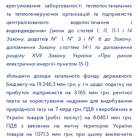
врегулювання заборгованості теплопостачальних
та теплогенеруючих організацій та підприємств
централізованого водопостачання і
водовідведення»
(зміни до статей 1, 11, 11-1 і 14
Закону, додатків № 1, № 3 і № 6 до Закону,
доповнення Закону статтею 14-1 та доповнення
розділу XVII Закону України «Про ринок
електричної енергії» пунктом 15-1)
;
збільшити доходи загального фонду державного
бюджету на 19.246,3 млн грн, у т.ч. щодо: податку на
прибуток підприємств на 3.165 млн грн, рентної
плати за користування надрами для видобування
природного газу на 7 млрд грн, ПДВ з вироблених в
Україні товарів (робіт, послуг) на 8.040,1 млн грн,
ПДВ з ввезених на митну територію України
товарів на 1.071,3 млн грн; при цьому виключити