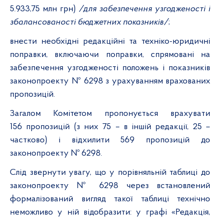
5.933,75 млн грн)
/для забезпечення узгодженості і
збалансованості бюджетних показників/
;
внести необхідні редакційні та техніко-юридичні
поправки, включаючи поправки, спрямовані на
забезпечення узгодженості положень і показників
законопроекту № 6298
з урахуванням врахованих
пропозицій.
Загалом Комітетом пропонується врахувати
156 пропозицій (з них
75
– в іншій редакції, 25 –
частково) і відхилити 569 пропозицій до
законопроекту № 6298.
Слід звернути увагу, що у порівняльній таблиці до
законопроекту № 6298
через встановлений
формалізований вигляд такої таблиці технічно
неможливо у ній відобразити: у графі «Редакція,