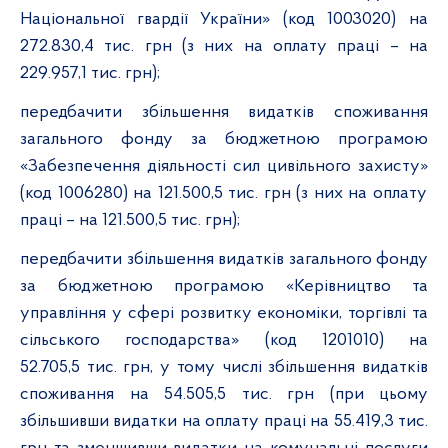
Національної гвардії України»
(код
1003020
)
на
272.830,4
тис. грн (з них на оплату праці
–
на
229.957,1
тис. грн);
передбачити збільшення видатків споживання
загального фонду за бюджетною програмою
«Забезпечення діяльності сил цивільного захисту»
(код
1006280
)
на 121.500,5
тис. грн (з них на оплату
праці
–
на 121.500,5
тис. грн)
;
передбачити збільшення видатків загального фонду
за бюджетною програмою «Керівництво та
управління у сфері розвитку економіки, торгівлі та
сільського господарства» (код 1201010) на
52.705,5 тис. грн, у тому числі збільшення видатків
споживання на 54.505,5 тис. грн (при цьому
збільшивши видатки на оплату праці на 55.419,3 тис.