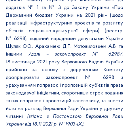
додатків № 1 та № 3 до Закону України «Про
Державний бюджет України на 2021 рік» (щодо
реалізації інфраструктурних проєктів та розвитку
об’єктів соціально-культурної сфери) (реєст
р.
№ 6298), поданий народними депутатами України
Шуляк О.О., Арахамією Д.Г., Мотовиловцем А.В. та
іншими
/далі – законопроект № 6298/
,
18 листопада 2021 року Верховною Радою України
прийнято за основу з дорученням Комітету
доопрацювати законопроект № 6298
з
урахуванням поправок і пропозицій суб’єктів права
законодавчої ініціативи, скоротивши строк подання
таких поправок і пропозицій наполовину, та внести
його на розгляд Верховної Ради України у другому
читанні
(згідно з Постановою Верховної Ради
України від 18.11.2021 р. № 1903-ІХ).