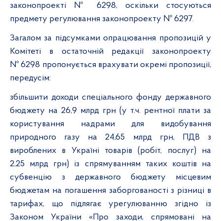
законопроекті
№ 6298
, оскільки стосуються
предмету регулювання законопроекту №
6297.
Загалом за підсумками опрацювання пропозицій у
Комітеті в остаточній редакції законопроекту
№ 6298
пропонується врахувати окремі пропозиції,
передусім:
збільшити доходи спеціального фонду державного
бюджету на 26,9 млрд грн (у т.ч. рентної плати за
користування надрами для видобування
природного газу на 24,65 млрд грн, ПДВ з
вироблених в Україні товарів (робіт, послуг) на
2,25 млрд грн) із спрямуванням таких коштів на
субвенцію з державного бюджету місцевим
бюджетам на погашення заборгованості з різниці в
тарифах, що підлягає урегулюванню згідно із
Законом України «Про заходи, спрямовані на