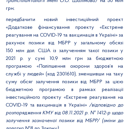
трансплантології імені О.О. Шалімова/
на 50 млн
грн;
передбачити новий інвестиційний проект
«Додаткове фінансування проекту «Екстрене
реагування на COVID-19 та вакцинація в Україні» за
рахунок позики від МБРР у загальному обсязі
150 млн дол. США із залученням такої позики у
2021 р. у сумі 10,9 млн грн за бюджетною
програмою «Поліпшення охорони здоров’я на
службі у людей» (код 2301610), зменшивши на таку
суму обсяг залучення позики від МБРР за цією
бюджетною програмою в рамках реалізації
інвестиційного проекту «Екстрене реагування на
COVID-19 та вакцинація в Україні»
/відповідно до
розпорядження КМУ від 08.11.2021 р. № 1412-р щодо
залучення зазначеної позики від МБРР/ (зміни до
додатка №8 до Закону)
;