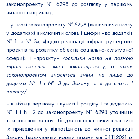
законопроекту № 6298
до розгляду у першому
читанні, наприклад:
– у назві законопроекту № 6298
(включаючи назву
у додатках) виключити слова і цифри «до додатків
№ 1 та № 3», «(щодо реалізації інфраструктурних
проєктів та розвитку об’єктів соціально-культурної
сфери)» і «проєкту»
/оскільки назва не повною
мірою охоплює зміст законопроекту, а також
законопроектом вносяться зміни не лише до
додатків № 1 і № 3 до Закону, а й до статті 1
Закону/
;
– в абзаці першому і пункті 1 розділу I та додатках
№ 1 і № 2 до законопроекту № 6298
уточнити
текстові положення і бюджетні показники в частині
їх приведення у відповідність до чинної редакції
Закону (врахувавши норми закону від 04.11.2021 р.