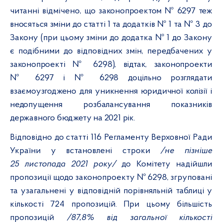
читанні відмічено, що
законопроектом № 6297 теж
вносяться зміни до статті 1 та
додатків № 1 та № 3 до
Закону (при цьому зміни до додатка № 1 до Закону
є подібними до відповідних змін, передбачених у
законопроекті № 6298), відтак, законопроекти
№ 6297 і № 6298 доцільно розглядати
взаємоузгоджено для уникнення юридичної колізії і
недопущення розбалансування показників
державного бюджету на 2021 рік.
Відповідно до статті 116 Регламенту Верховної Ради
України у встановлені строки
/не пізніше
25 листопада 2021 року/
до Комітету надійшли
пропозиції щодо законопроекту № 6298, згруповані
та узагальнені у відповідній порівняльній таблиці у
кількості 724 пропозицій. При цьому більшість
пропозицій
/87,8% від загальної кількості