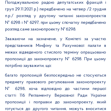
Погоджувальною радою депутатських фракцій і
груп 29.11.2021 р.) передбачено на четвер /2 грудня
п.р./ розгляд у другому читанні законопроектів
№ 6298 і № 6297, при цьому спочатку передбачено
розгляд саме законопроекту № 6298.
Зважаючи на зазначене, у Комітеті за участю
представників Мінфіну та Рахункової палати в
межах відведеного стислого терміну опрацьовано
пропозиції до
законопроекту № 6298.
При цьому
потрібно зауважити, що:
багато пропозицій безпосередньо не стосуються
предмету правового регулювання законопроекту
№ 6298, хоча відповідно до частини першої
статті 116 Регламенту Верховної Ради України
п
ропозиції і поправки до законопроекту, який
готується до другого читання, можуть вноситися