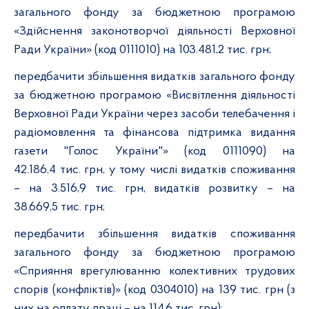
загального фонду за бюджетною програмою
«Здійснення законотворчої діяльності Верховної
Ради України» (код 0111010) на 103.481,2 тис. грн;
передбачити збільшення видатків загального фонду
за бюджетною програмою «Висвітлення діяльності
Верховної Ради України через засоби телебачення і
радіомовлення та фінансова підтримка видання
газети "Голос України"» (код 0111090) на
42.186,4 тис. грн, у тому числі видатків споживання
– на 3.516,9 тис. грн, видатків розвитку – на
38.669,5 тис. грн;
передбачити збільшення видатків споживання
загального фонду за бюджетною програмою
«Сприяння врегулюванню колективних трудових
спорів (конфліктів)» (код 0304010) на 139 тис. грн (з
них на оплату праці – на 114,6 тис. грн);