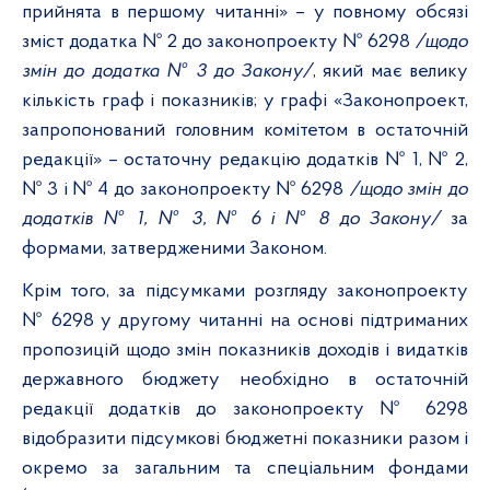
прийнята в першому читанні» – у повному обсязі
зміст додатка № 2 до законопроекту № 6298
/щодо
змін до додатка № 3 до Закону/
, який має велику
кількість граф і показників; у графі «Законопроект,
запропонований головним комітетом в остаточній
редакції» – остаточну редакцію додатків № 1, № 2,
№ 3 і № 4 до законопроекту № 6298
/щодо змін до
додатків № 1, № 3, № 6 і № 8 до Закону/
за
формами, затвердженими Законом.
Крім того, за підсумками розгляду законопроекту
№ 6298
у другому читанні на основі підтриманих
пропозицій щодо змін показників доходів і видатків
державного бюджету необхідно в остаточній
редакції додатків до законопроекту № 6298
відобразити підсумкові бюджетні показники разом і
окремо за загальним та спеціальним фондами