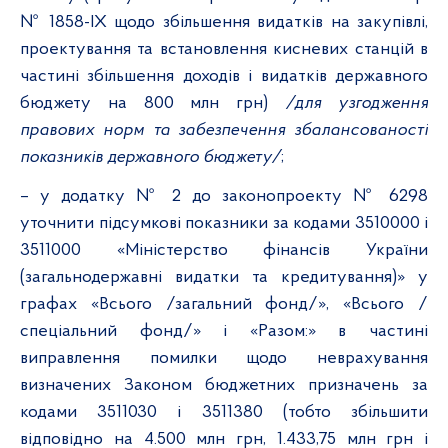
№ 1858-ІХ щодо збільшення видатків на закупівлі,
проектування та встановлення кисневих станцій в
частині збільшення доходів і видатків державного
бюджету на 800 млн грн)
/для узгодження
правових норм та забезпечення збалансованості
показників державного бюджету/
;
– у додатку № 2 до законопроекту № 6298
уточнити підсумкові показники за кодами 3510000 і
3511000 «Міністерство фінансів України
(загальнодержавні видатки та кредитування)» у
графах «Всього /загальний фонд/», «Всього /
спеціальний фонд/» і «Разом:» в частині
виправлення помилки щодо неврахування
визначених Законом бюджетних призначень за
кодами 3511030 і 3511380 (тобто збільшити
відповідно на 4.500 млн грн, 1.433,75 млн грн і