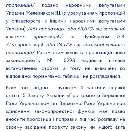
пропозицій/
подано народними депутатами
України Железняком Я.І. (з урахуванням пропозицій
у співавторстві з іншими народними депутатами
України)
/461 пропозиція, або 63,67% від загальної
кількості пропозицій/
та Пузійчуком А.В.
/175 пропозицій, або 24,17% від загальної кількості
пропозицій/.
Разом з тим,
декілька пропозицій щодо
законопроекту № 6298
надійшли пізніше
встановлених строків, а тому не включені до
відповідної порівняльної таблиці і не розглядалися.
Крім того
, з
гідно з пунктом 4 частини першої
статті 15 Закону України «Про комітети Верховної
Ради України» комітет Верховної Ради України при
здійсненні законопроектної функції має право
вносити пропозиції і поправки під час розгляду на
своєму засіданні проекту закону чи іншого акта