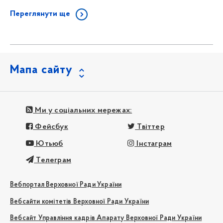
Переглянути ще
Мапа сайту
Ми у соціальних мережах:
Фейсбук
Твіттер
Ютьюб
Інстаграм
Телеграм
Вебпортал Верховної Ради України
Вебсайти комітетів Верховної Ради України
Вебсайт Управління кадрів Апарату Верховної Ради України