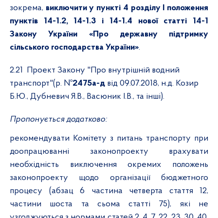
зокрема,
виключити у пункті 4 розділу І положення
пунктів 14-1.2, 14-1.3 і 14-1.4 нової статті 14-1
Закону України «Про державну підтримку
сільського господарства України»
.
2.21
Проект Закону "Про внутрішній водний
транспорт"(р. №
2475а-д
від 09.07.2018, н.д. Козир
Б.Ю., Дубневич Я.В., Васюник І.В., та інші).
Пропонується додатково:
рекомендувати Комітету з питань транспорту при
доопрацюванні законопроекту врахувати
необхідність виключення окремих положень
законопроекту щодо організації бюджетного
процесу (абзац 6 частина четверта стаття 12,
частини шоста та сьома статті 75), які не
узгоджуються з нормами статей 2, 4, 7, 22, 23, 30, 40,