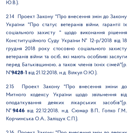
Ю.В.);
2.14
Проект Закону "Про внесення змін до Закону
України "Про статус ветеранів війни, гарантії їх
соціального захисту " щодо виконання рішення
Конституційного Суду України № 12-р/2018 від 18
грудня 2018 року стосовно соціального захисту
ветеранів війни та осіб, які мають особливі заслуги
перед Батьківщиною, а також членів їхніх сімей"(р.
№
9428
-
1
від 21.12.2018, н.д. Вілкул О.Ю.);
2.15
Проект Закону "Про внесення зміни до
Митного кодексу України щодо звільнення від
оподаткування деяких лікарських засобів"(р.
№
9446
від 22.12.2018, н.д. Сюмар В.П., Гопко Г.М.,
Корчинська О.А., Заліщук С.П.);
2.16
Проект Закону "Про внесення змін до деяких