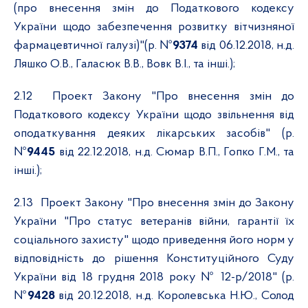
(про внесення змін до Податкового кодексу
України щодо забезпечення розвитку вітчизняної
фармацевтичної галузі)"(р. №
9374
від 06.12.2018, н.д.
Ляшко О.В., Галасюк В.В., Вовк В.І., та інші.);
2.12
Проект Закону "Про внесення змін до
Податкового кодексу України щодо звільнення від
оподаткування деяких лікарських засобів" (р.
№
9445
від 22.12.2018, н.д. Сюмар В.П., Гопко Г.М., та
інші.);
2.13
Проект Закону "Про внесення змін до Закону
України "Про статус ветеранів війни, гарантії їх
соціального захисту" щодо приведення його норм у
відповідність до рішення Конституційного Суду
України від 18 грудня 2018 року № 12-р/2018" (р.
№
9428
від 20.12.2018, н.д. Королевська Н.Ю., Солод