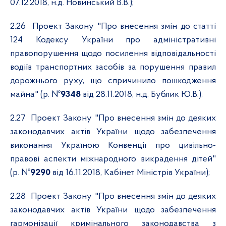
07.12.2018, н.д. Новинський В.В.);
2.26
Проект Закону "Про внесення змін до статті
124 Кодексу України про адміністративні
правопорушення щодо посилення відповідальності
водіїв транспортних засобів за порушення правил
дорожнього руху, що спричинило пошкодження
майна" (р. №
9348
від 28.11.2018, н.д. Бублик Ю.В.);
2.27
Проект Закону "Про внесення змін до деяких
законодавчих актів України щодо забезпечення
виконання Україною Конвенції про цивільно-
правові аспекти міжнародного викрадення дітей"
(р. №
9290
від 16.11.2018, Кабінет Міністрів України);
2.28
Проект Закону "Про внесення змін до деяких
законодавчих актів України щодо забезпечення
гармонізації кримінального законодавства з