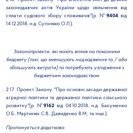
законодавчих актів України щодо звільнення від
сплати судового збору споживачів"(р. №
9404
від
14.12.2018, н.д. Сугоняко О.Л.);
Законопроекти, які мають вплив на показники
бюджету (такі, що зменшують надходження та / або
збільшують витрати) та потребують узгодження з
бюджетним законодавством
2.17
Проект Закону "Про основні засади державної
аграрної політики та державної політики сільського
розвитку"(р. №
9162
від 04.10.2018, н.д. Бакуменко
О.Б., Мартиняк С.В., Давиденко В.М., та інші.);
Пропонується додатково: