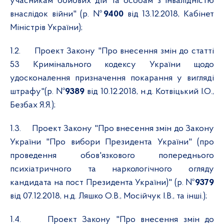
учасникам бойових дій та особам з інвалідністю
внаслідок війни" (р. №
9400
від 13.12.2018, Кабінет
Міністрів України);
1.2.
Проект Закону "Про внесення змін до статті
53 Кримінального кодексу України щодо
удосконалення призначення покарання у вигляді
штрафу"(р. №
9389
від 10.12.2018, н.д. Котвіцький І.О.,
Безбах Я.Я.);
1.3.
Проект Закону "Про внесення змін до Закону
України "Про вибори Президента України" (про
проведення обов'язкового попереднього
психіатричного та наркологічного огляду
кандидата на пост Президента України)" (р. №
9379
від 07.12.2018, н.д. Ляшко О.В., Мосійчук І.В., та інші.);
1.4.
Проект Закону "Про внесення змін до