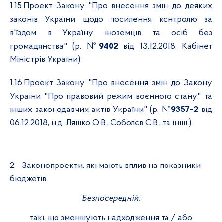
1.15.
Проект Закону "Про внесення змін до деяких
законів України щодо посилення контролю за
в'їздом в Україну іноземців та осіб без
громадянства" (р. №
9402
від 13.12.2018, Кабінет
Міністрів України);
1.16.
Проект Закону "Про внесення змін до Закону
України "Про правовий режим воєнного стану" та
інших законодавчих актів України" (р. №
9357-2
від
06.12.2018, н.д. Ляшко О.В., Соболєв С.В., та інші.).
2.
Законопроекти, які мають вплив на показники
бюджетів
Безпосередній:
такі, що зменшують надходження та / або