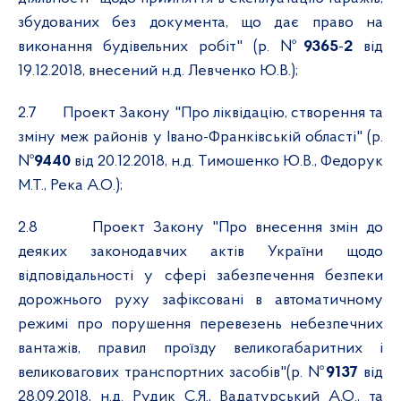
збудованих без документа, що дає право на
виконання будівельних робіт" (р. №
9365
-
2
від
19.12.2018, внесений н.д. Левченко Ю.В.);
2.7
Проект Закону "Про ліквідацію, створення та
зміну меж районів у Івано-Франківській області" (р.
№
9440
від 20.12.2018, н.д. Тимошенко Ю.В., Федорук
М.Т., Река А.О.);
2.8
Проект Закону "Про внесення змін до
деяких законодавчих актів України щодо
відповідальності у сфері забезпечення безпеки
дорожнього руху зафіксовані в автоматичному
режимі про порушення перевезень небезпечних
вантажів, правил проїзду великогабаритних і
великовагових транспортних засобів"(р. №
9137
від
28.09.2018, н.д. Рудик С.Я., Вадатурський А.О., та