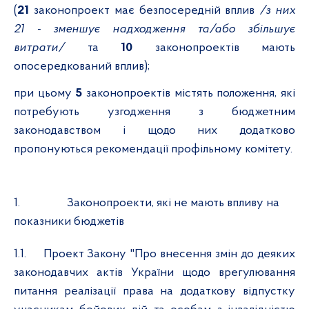
(
21
законопроект має безпосередній вплив
/з них
21 - зменшує надходження та/або збільшує
витрати/
та
10
законопроектів
мають
опосередкований вплив);
при цьому
5
законопроектів містять положення, які
потребують узгодження з бюджетним
законодавством і щодо них додатково
пропонуються рекомендації профільному комітету.
1.
Законопроекти, які не мають впливу на
показники бюджетів
1.1.
Проект Закону "Про внесення змін до деяких
законодавчих актів України щодо врегулювання
питання реалізації права на додаткову відпустку