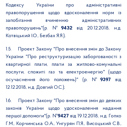
Кодексу України про адміністративні
правопорушення щодо вдосконалення норм із
запобігання вчиненню адміністративних
правопорушень"(р. №
9432
від 20.12.2018, н.д.
Котвіцький І.О., Безбах Я.Я.);
1.5.
Проект Закону "Про внесення змін до Закону
України "Про реструктуризацію заборгованості з
квартирної плати, плати за житлово-комунальні
послуги, спожиті газ та електроенергію" (щодо
осучаснення його положень)" (р. №
9397
від
12.12.2018, н.д. Довгий О.С.);
1.6.
Проект Закону "Про внесення змін до деяких
законів України щодо удосконалення надання
першої допомоги"(р. №
9427
від 19.12.2018, н.д. Гопко
Г.М., Корчинська О.А., Унгурян П.Я., Висоцький С.В.,