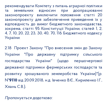
рекомендувати Комітету з питань аграрної політики
та земельних відносин при доопрацюванні
законопроекту виключити положення статті 20
законопроекту для забезпечення приведення їх у
відповідність до вимог бюджетного законодавства,
зокрема, статті 95 Конституції України, статей 1, 2,
4, 7, 10, 20, 22, 23, 30, 40, 70, 116 Бюджетного кодексу
України.
2.18
Проект Закону "Про внесення змін до Закону
України "Про державну підтримку сільського
господарства України" (щодо першочергової
державної підтримки фермерських господарств та
розвитку зрошуваного землеробства України)"(р.
№
9110
від 20.09.2018, н.д. Івченко В.Є., Кириленко І.Г.,
Хлань С.В.);
Пропонується додатково: