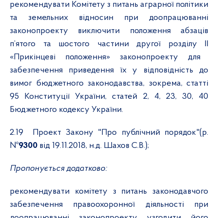
рекомендувати Комітету з питань аграрної політики
та земельних відносин при доопрацюванні
законопроекту виключити положення абзаців
п’ятого та шостого частини другої розділу
II
«Прикінцеві положення» законопроекту для
забезпечення приведення їх у відповідність до
вимог бюджетного законодавства, зокрема, статті
95 Конституції України, статей 2, 4, 23, 30, 40
Бюджетного кодексу України.
2.19
Проект Закону "Про публічний порядок"(р.
№
9300
від 19.11.2018, н.д. Шахов С.В.);
Пропонується додатково:
рекомендувати к
омітету з питань законодавчого
забезпечення правоохоронної діяльності при
доопрацюванні законопроекту узгодити його