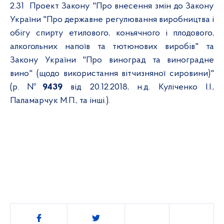
2.31
Проект Закону "Про внесення змін до Закону
України "Про державне регулювання виробництва і
обігу спирту етилового, коньячного і плодового,
алкогольних напоїв та тютюнових виробів" та
Закону України "Про виноград та виноградне
вино" (щодо використання вітчизняної сировини)"
(р. №
9439
від 20.12.2018, н.д. Куліченко І.І.,
Паламарчук М.П., та інші.).
Поділитись