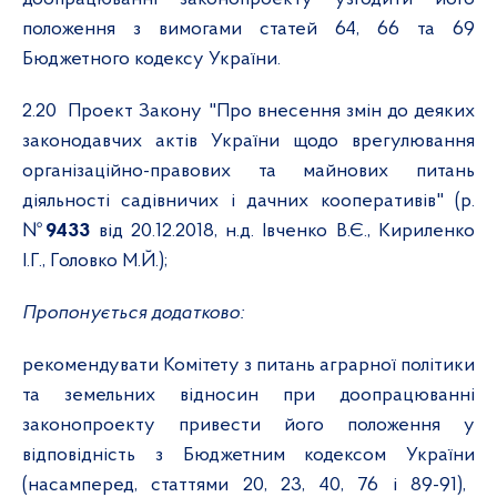
положення з вимогами статей 64, 66 та 69
Бюджетного кодексу України.
2.20
Проект Закону "Про внесення змін до деяких
законодавчих актів України щодо врегулювання
організаційно-правових та майнових питань
діяльності садівничих і дачних кооперативів" (р.
№
9433
від 20.12.2018, н.д. Івченко В.Є., Кириленко
І.Г., Головко М.Й.);
Пропонується додатково:
рекомендувати Комітету з питань аграрної політики
та земельних відносин при доопрацюванні
законопроекту привести його положення у
відповідність з Бюджетним кодексом України
(насамперед, статтями 20, 23, 40, 76 і 89-91),