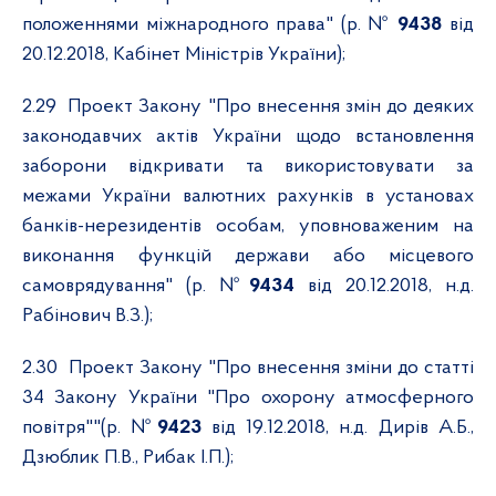
положеннями міжнародного права" (р. №
9438
від
20.12.2018, Кабінет Міністрів України);
2.29
Проект Закону "Про внесення змін до деяких
законодавчих актів України щодо встановлення
заборони відкривати та використовувати за
межами України валютних рахунків в установах
банків-нерезидентів особам, уповноваженим на
виконання функцій держави або місцевого
самоврядування" (р. №
9434
від 20.12.2018, н.д.
Рабінович В.З.);
2.30
Проект Закону "Про внесення зміни до статті
34 Закону України "Про охорону атмосферного
повітря""(р. №
9423
від 19.12.2018, н.д. Дирів А.Б.,
Дзюблик П.В., Рибак І.П.);