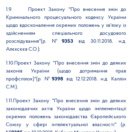
1.9.
Проект Закону "Про внесення змін до
Кримінального процесуального кодексу України
щодо вдосконалення окремих положень у зв'язку із
здійсненням спеціального досудового
розслідування"(р. №
9353
від 30.11.2018, н.д.
Алєксєєв С.О.);
1.10.
Проект Закону "Про внесення змін до деяких
законів України (щодо дотримання прав
профспілок)"(р. №
9398
від 12.12.2018, н.д. Каплін
С.М.);
1.11.
Проект Закону "Про внесення змін до деяких
законодавчих актів України щодо імплементації
окремих положень законодавства Європейського
Союзу у сфері інтелектуальної власності" (р.