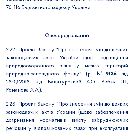
70, 116 Бюджетного кодексу України.
Опосередкований
2.22
Проект Закону "Про внесення змін до деяких
законодавчих актів України щодо підвищення
природоохоронного рівня у межах територій
природно-заповідного фонду" (р. №
9136
від
28.09.2018, н.д. Вадатурський А.О., Рибак І.П.,
Романова А.А.);
2.23
Проект Закону "Про внесення змін до деяких
законодавчих актів України (щодо забезпечення
дотримання нормативів вмісту забруднюючих
речовин у відпрацьованих газах при експлуатації