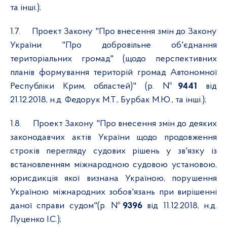
та інші.);
1.7.
Проект Закону "Про внесення змін до Закону
України "Про добровільне об'єднання
територіальних громад" (щодо перспективних
планів формування територій громад Автономної
Республіки Крим, областей)" (р. №
9441
від
21.12.2018, н.д. Федорук М.Т., Бурбак М.Ю., та інші.);
1.8.
Проект Закону "Про внесення змін до деяких
законодавчих актів України щодо продовження
строків перегляду судових рішень у зв'язку із
встановленням міжнародною судовою установою,
юрисдикція якої визнана Україною, порушення
Україною міжнародних зобов'язань при вирішенні
даної справи судом"(р. №
9396
від 11.12.2018, н.д.
Луценко І.С.);