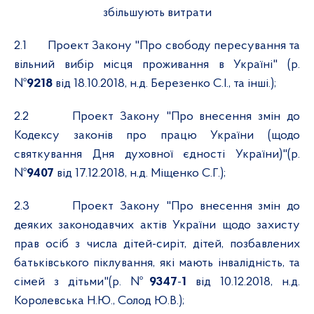
збільшують витрати
2.1
Проект Закону "Про свободу пересування та
вільний вибір місця проживання в Україні" (р.
№
9218
від 18.10.2018, н.д. Березенко С.І., та інші.);
2.2
Проект Закону "Про внесення змін до
Кодексу законів про працю України (щодо
святкування Дня духовної єдності України)"(р.
№
9407
від 17.12.2018, н.д. Міщенко С.Г.);
2.3
Проект Закону "Про внесення змін до
деяких законодавчих актів України щодо захисту
прав осіб з числа дітей-сиріт, дітей, позбавлених
батьківського піклування, які мають інвалідність, та
сімей з дітьми"(р. №
9347
-
1
від 10.12.2018, н.д.
Королевська Н.Ю., Солод Ю.В.);