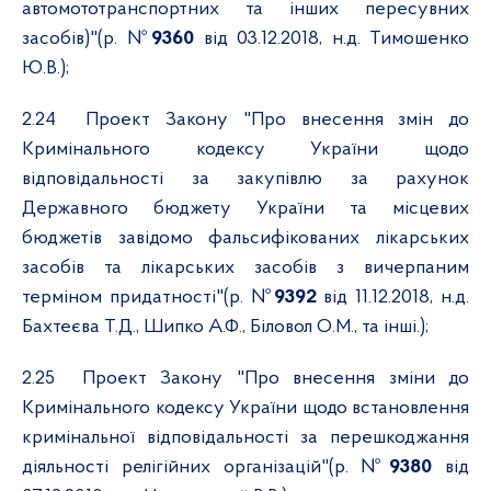
автомототранспортних та інших пересувних
засобів)"(р. №
9360
від 03.12.2018, н.д. Тимошенко
Ю.В.);
2.24
Проект Закону "Про внесення змін до
Кримінального кодексу України щодо
відповідальності за закупівлю за рахунок
Державного бюджету України та місцевих
бюджетів завідомо фальсифікованих лікарських
засобів та лікарських засобів з вичерпаним
терміном придатності"(р. №
9392
від 11.12.2018, н.д.
Бахтеєва Т.Д., Шипко А.Ф., Біловол О.М., та інші.);
2.25
Проект Закону "Про внесення зміни до
Кримінального кодексу України щодо встановлення
кримінальної відповідальності за перешкоджання
діяльності релігійних організацій"(р. №
9380
від