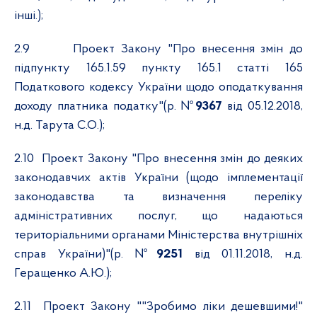
інші.);
2.9
Проект Закону "Про внесення змін до
підпункту 165.1.59 пункту 165.1 статті 165
Податкового кодексу України щодо оподаткування
доходу платника податку"(р. №
9367
від 05.12.2018,
н.д. Тарута С.О.);
2.10
Проект Закону "Про внесення змін до деяких
законодавчих актів України (щодо імплементації
законодавства та визначення переліку
адміністративних послуг, що надаються
територіальними органами Міністерства внутрішніх
справ України)"(р. №
9251
від 01.11.2018, н.д.
Геращенко А.Ю.);
2.11
Проект Закону ""Зробимо ліки дешевшими!"