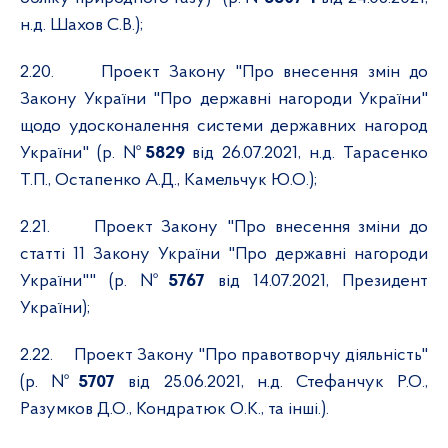
н.д. Шахов С.В.);
2.20.
Проект Закону "Про внесення змін до
Закону України "Про державні нагороди України"
щодо удосконалення системи державних нагород
України"
(
р. №
5829
від 26.07.2021, н.д. Тарасенко
Т.П., Остапенко А.Д., Камельчук Ю.О.);
2.21.
Проект Закону "Про внесення зміни до
статті 11 Закону України "Про державні нагороди
України"" (р. №
5767
від 14.07.2021, Президент
України);
2.22.
Проект Закону "Про правотворчу діяльність"
(р. №
5707
від 25.06.2021, н.д. Стефанчук Р.О.,
Разумков Д.О., Кондратюк О.К., та інші.).