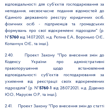
відповідальності для суб’єктів господарювання за
неподання, несвоєчасне подання відомостей до
Єдиного державного реєстру юридичних осіб,
фізичних осіб - підприємців та громадських
формувань про свої відокремлені підрозділи" (р.
№
5760
від 14.07.2021, н.д. Рєпіна Е.А., Воронько О.Є.,
Копанчук О.Є., та інші.);
2.40.
Проект Закону "Про внесення змін до
Кодексу України про адміністративні
правопорушення щодо встановлення
відповідальності суб'єктів господарювання за
ухилення від реєстрації своїх відокремлених
підрозділів" (р. №
5760
-
1
від 28.07.2021, н.д. Діденко
Ю.О., Марусяк О.Р., та інші.);
2.41.
Проект Закону "Про внесення змін до статті