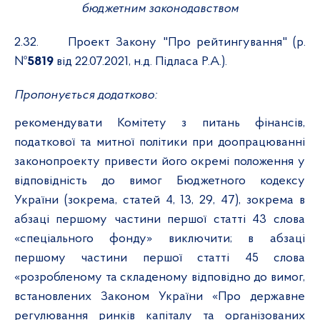
бюджетним законодавством
2.32.
Проект Закону "Про рейтингування" (р.
№
5819
від 22.07.2021, н.д. Підласа Р.А.).
Пропонується додатково:
рекомендувати Комітету з питань
фінансів,
податкової та митної політики
при доопрацюванні
законопроекту привести його окремі положення у
відповідність до вимог Бюджетного кодексу
України (зокрема, статей 4, 13, 29, 47), зокрема в
абзаці першому частини першої статті 43 слова
«спеціального фонду» виключити; в абзаці
першому частини першої статті 45 слова
«розробленому та складеному відповідно до вимог,
встановлених Законом України «Про державне
регулювання ринків капіталу та організованих