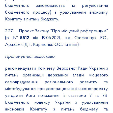
бюджетного законодавства та регулювання
бюджетного процесу) з урахуванням висновку
Комітету з питань бюджету.
2.27.
Проект Закону "Про місцевий референдум"
(р. №
5512
від 19.05.2021, н.д. Стефанчук Р.О.,
Арахамія Д.Г., Корнієнко О.С., та інші.);
Пропонується додатково:
рекомендувати Комітету Верховної Ради України з
питань організації державної влади, місцевого
самоврядування, регіонального розвитку та
містобудування при доопрацюванні законопроекту
узгодити його положення із статтями 7 та 78
Бюджетного кодексу України з урахуванням
висновків Комітету з питань бюджету та