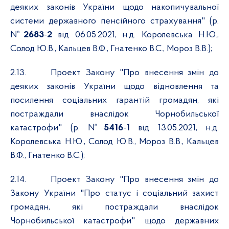
деяких законів України щодо накопичувальної
системи державного пенсійного страхування" (р.
№
2683
-
2
від 06.05.2021, н.д. Королевська Н.Ю.,
Солод Ю.В., Кальцев В.Ф., Гнатенко В.С., Мороз В.В.);
2.13.
Проект Закону "Про внесення змін до
деяких законів України щодо відновлення та
посилення соціальних гарантій громадян, які
постраждали внаслідок Чорнобильської
катастрофи" (р. №
5416
-
1
від 13.05.2021,
н.д.
Королевська Н.Ю., Солод Ю.В., Мороз В.В., Кальцев
В.Ф., Гнатенко В.С.);
2.14.
Проект Закону "Про внесення змін до
Закону України "Про статус і соціальний захист
громадян, які постраждали внаслідок
Чорнобильської катастрофи" щодо державних