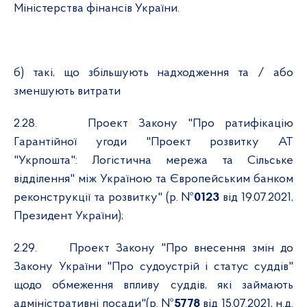
Міністерства фінансів України.
б) такі, що збільшують надходження та / або
зменшують витрати
2.28.
Проект Закону "Про ратифікацію
Гарантійної угоди "Проект розвитку АТ
"Укрпошта": Логістична мережа та Сільське
відділення" між Україною та Європейським банком
реконструкції та розвитку" (р. №
0123
від 19.07.2021,
Президент України);
2.29.
Проект Закону "Про внесення змін до
Закону України "Про судоустрій і статус суддів"
щодо обмеження впливу суддів, які займають
адміністративні посади"(р. №
5778
від 15.07.2021, н.д.