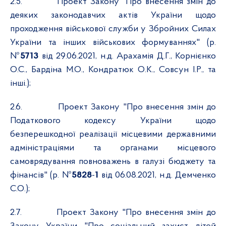
2.5.
Проект Закону "Про внесення змін до
деяких законодавчих актів України щодо
проходження військової служби у Збройних Силах
України та інших військових формуваннях" (р.
№
5713
від 29.06.2021, н.д. Арахамія Д.Г., Корнієнко
О.С., Бардіна М.О., Кондратюк О.К., Совсун І.Р., та
інші.);
2.6.
Проект Закону "Про внесення змін до
Податкового кодексу України щодо
безперешкодної реалізації місцевими державними
адміністраціями та органами місцевого
самоврядування повноважень в галузі бюджету та
фінансів" (р. №
5828
-
1
від 06.08.2021, н.д. Демченко
С.О.);
2.7.
Проект Закону "Про внесення змін до