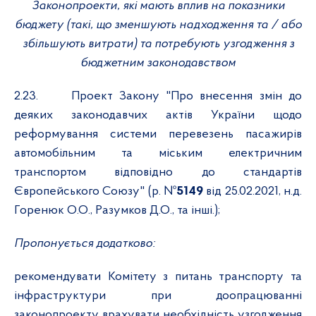
Законопроекти, які мають вплив на показники
бюджету (такі, що зменшують надходження та / або
збільшують витрати) та потребують узгодження з
бюджетним законодавством
2.23.
Проект Закону "Про внесення змін до
деяких законодавчих актів України щодо
реформування системи перевезень пасажирів
автомобільним та міським електричним
транспортом відповідно до стандартів
Європейського Союзу" (р. №
5149
від 25.02.2021, н.д.
Горенюк О.О., Разумков Д.О., та інші.);
Пропонується додатково:
р
екомендувати Комітету з питань транспорту та
інфраструктури при доопрацюванні
законопроекту врахувати необхідність узгодження