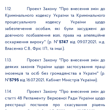
1.12.
Проект Закону "Про внесення змін до
Кримінального кодексу України та Кримінального
процесуального кодексу України щодо
забезпечення особам, які були засуджені до
довічного позбавлення волі, права на апеляційне
оскарження вироку" (р. №
5747
від 09.07.2021, н.д.
Власенко С.В., Фріс І.П., та інші.);
1.13.
Проект Закону "Про внесення змін до
деяких законів України щодо застосування праці
іноземців та осіб без громадянства в Україні" (р.
№
5795
від 16.07.2021, Кабінет Міністрів України);
1.14.
Проект Закону "Про внесення змін до
статті 48 Регламенту Верховної Ради України щодо
реєстрації постанов про скасування рішень