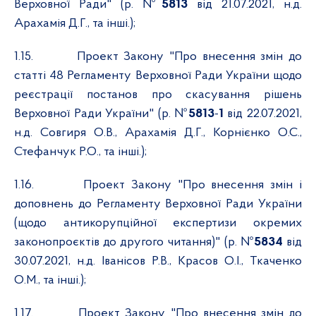
Верховної Ради" (р. №
5813
від 21.07.2021, н.д.
Арахамія Д.Г., та інші.);
1.15.
Проект Закону "Про внесення змін до
статті 48 Регламенту Верховної Ради України щодо
реєстрації постанов про скасування рішень
Верховної Ради України" (р. №
5813
-
1
від 22.07.2021,
н.д. Совгиря О.В., Арахамія Д.Г., Корнієнко О.С.,
Стефанчук Р.О., та інші.);
1.16.
Проект Закону "Про внесення змін і
доповнень до Регламенту Верховної Ради України
(щодо антикорупційної експертизи окремих
законопроєктів до другого читання)" (р. №
5834
від
30.07.2021, н.д. Іванісов Р.В., Красов О.І., Ткаченко
О.М., та інші.);
1.17.
Проект Закону "Про внесення змін до