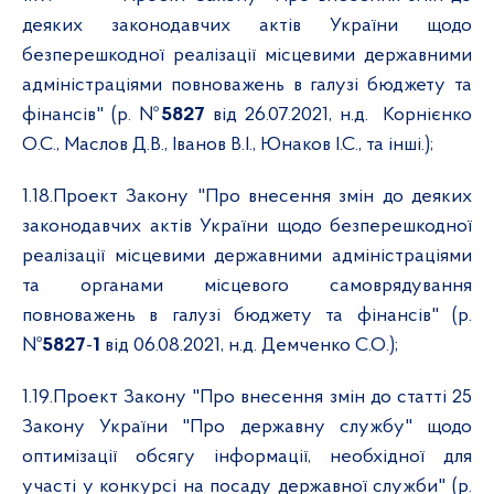
деяких законодавчих актів України щодо
безперешкодної реалізації місцевими державними
адміністраціями повноважень в галузі бюджету та
фінансів" (р. №
5827
від 26.07.2021, н.д.
Корнієнко
О.С., Маслов Д.В., Іванов В.І., Юнаков І.С., та інші.);
1.18.
Проект Закону "Про внесення змін до деяких
законодавчих актів України щодо безперешкодної
реалізації місцевими державними адміністраціями
та органами місцевого самоврядування
повноважень в галузі бюджету та фінансів" (р.
№
5827
-
1
від 06.08.2021, н.д. Демченко С.О.);
1.19.
Проект Закону "Про внесення змін до статті 25
Закону України "Про державну службу" щодо
оптимізації обсягу інформації, необхідної для
участі у конкурсі на посаду державної служби" (р.