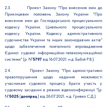
2.3.
Проект Закону "Про внесення змін до
Прикінцевих положень Закону України "Про
внесення змін до Господарського процесуального
кодексу України, Цивільного процесуального
кодексу України, Кодексу адміністративного
судочинства України та інших законодавчих актів"
щодо забезпечення поетапного впровадження
Єдиної судової інформаційно-телекомунікаційної
системи" (р. №
5797
від 16.07.2021, н.д. Бабій Р.В.);
2.4.
Проект Закону "Про адміністративні
правопорушення щодо надання можливості
учасникам судового процесу брати участь у
судовому засіданні в режимі відеоконференції "(р.
№
5025
(
доопрац
.) від 26.07.2021, н.д. Гривко С.Д.);