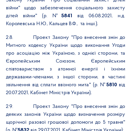
Закону України "Про соціальний захист дітей
війни" щодо забезпечення соціального захисту
дітей війни" (р. №
5841
від 06.08.2021, н.д.
Королевська Н.Ю., Кальцев В.Ф.,
та інші.);
2.8.
Проект Закону "Про внесення змін до
Митного кодексу України щодо виконання Угоди
про асоціацію між Україною, з однієї сторони, та
Європейським Союзом, Європейським
співтовариством з атомної енергії і їхніми
державами-членами, з іншої сторони, в частині
звільнення від сплати ввізного мита" (р. №
5810
від
20.07.2021, Кабінет Міністрів України);
2.9.
Проект Закону "Про внесення змін до
деяких законів України щодо визначення розміру
щорічної разової грошової допомоги до 5 травня"
(р. №
5832
від 29.07.2021, Кабінет Міністрів України);