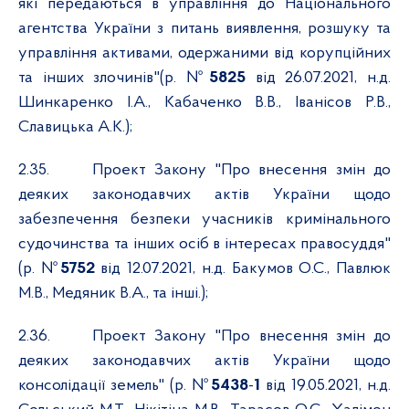
які передаються в управління до Національного
агентства України з питань виявлення, розшуку та
управління активами, одержаними від корупційних
та інших злочинів"(р. №
5825
від 26.07.2021,
н.д.
Шинкаренко І.А., Кабаченко В.В., Іванісов Р.В.,
Славицька А.К.);
2.35.
Проект Закону "Про внесення змін до
деяких законодавчих актів України щодо
забезпечення безпеки учасників кримінального
судочинства та інших осіб в інтересах правосуддя"
(р. №
5752
від 12.07.2021, н.д. Бакумов О.С., Павлюк
М.В., Медяник В.А., та інші.);
2.36.
Проект Закону "Про внесення змін до
деяких законодавчих актів України щодо
консолідації земель" (р. №
5438
-
1
від 19.05.2021, н.д.