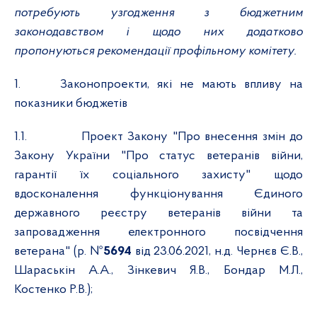
потребують узгодження з бюджетним
законодавством і щодо них додатково
пропонуються рекомендації профільному комітету.
1.
Законопроекти, які не мають впливу на
показники бюджетів
1.1.
Проект Закону "Про внесення змін до
Закону України "Про статус ветеранів війни,
гарантії їх соціального захисту" щодо
вдосконалення функціонування Єдиного
державного реєстру ветеранів війни та
запровадження електронного посвідчення
ветерана" (р. №
5694
від 23.06.2021, н.д. Чернєв Є.В.,
Шараськін А.А., Зінкевич Я.В., Бондар М.Л.,
Костенко Р.В.);