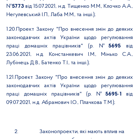
№
5773
від 15.07.2021, н.д. Тищенко М.М., Клочко А.А.,
Негулевський І.П., Лаба М.М., та інші.);
1.20.
Проект Закону "Про внесення змін до деяких
законодавчих актів України щодо регулювання
праці домашніх працівників" (р. №
5695
від
23.06.2021, н.д. Констанкевич І.М., Мінько С.А.,
Лубінець Д.В., Батенко Т.І., та інші.);
1.21.
Проект Закону "Про внесення змін до деяких
законодавчих актів України щодо регулювання
праці домашніх працівників" (р. №
5695
-
1
від
09.07.2021, н.д. Абрамович І.О., Плачкова Т.М.);
2.
Законопроекти, які мають вплив на