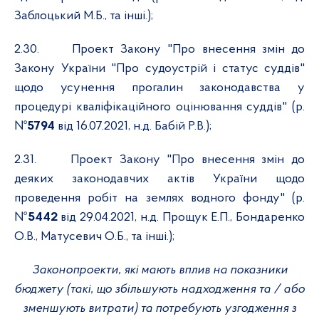
Заблоцький М.Б., та інші.);
2.30.
Проект Закону "Про внесення змін до
Закону України "Про судоустрій і статус суддів"
щодо усунення прогалин законодавства у
процедурі кваліфікаційного оцінювання суддів" (р.
№
5794
від 16.07.2021,
н.д. Бабій Р.В.);
2.31.
Проект Закону "Про внесення змін до
деяких законодавчих актів України щодо
проведення робіт на землях водного фонду" (р.
№
5442
від 29.04.2021, н.д. Прощук Е.П., Бондаренко
О.В., Матусевич О.Б., та інші.);
Законопроекти, які мають вплив на показники
бюджету (такі, що збільшують надходження та / або
зменшують витрати) та потребують
узгодження з