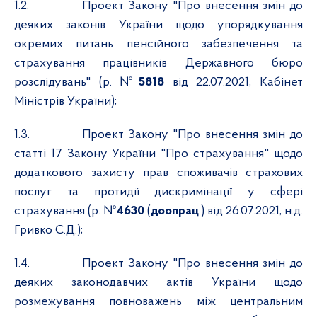
1.2.
Проект Закону "Про внесення змін до
деяких законів України щодо упорядкування
окремих питань пенсійного забезпечення та
страхування працівників Державного бюро
розслідувань" (р. №
5818
від 22.07.2021, Кабінет
Міністрів України);
1.3.
Проект Закону "Про внесення змін до
статті 17 Закону України "Про страхування" щодо
додаткового захисту прав споживачів страхових
послуг та протидії дискримінації у сфері
страхування (р. №
4630
(
доопрац
.) від 26.07.2021, н.д.
Гривко С.Д.);
1.4.
Проект Закону "Про внесення змін до
деяких законодавчих актів України щодо
розмежування повноважень між центральним