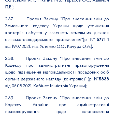
Сольський М.Т., Нікітіна М.В., Тарасов О.С., Халімон
П.В.);
2.37.
Проект Закону "Про внесення змін до
Земельного кодексу України щодо уточнення
критеріїв набуття у власність земельних ділянок
сільськогосподарського призначення"(р. №
5771
-
1
від 19.07.2021, н.д. Устенко О.О., Качура О.А.);
2.38.
Проект Закону "Про внесення змін до
Кодексу про адміністративні правопорушення
щодо підвищення відповідальності посадових осіб
органів державного нагляду (контролю)" (р. №
5838
від 05.08.2021, Кабінет Міністрів України);
2.39.
Проект Закону "Про внесення змін до
Кодексу України про адміністративні
правопорушення щодо встановлення