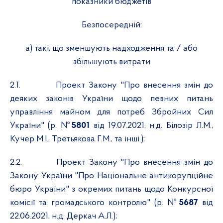
показники бюджетів
Безпосередній:
а) такі, що зменшують надходження та / або
збільшують витрати
2.1.
Проект Закону "Про внесення змін до
деяких законів України щодо певних питань
управління майном для потреб Збройних Сил
України" (р. №
5801
від 19.07.2021, н.д. Білозір Л.М.,
Кучер М.І., Третьякова Г.М., та інші.);
2.2.
Проект Закону "Про внесення змін до
Закону України "Про Національне антикорупційне
бюро України" з окремих питань щодо Конкурсної
комісії та громадського контролю" (р. №
5687
від
22.06.2021, н.д. Деркач А.Л.);