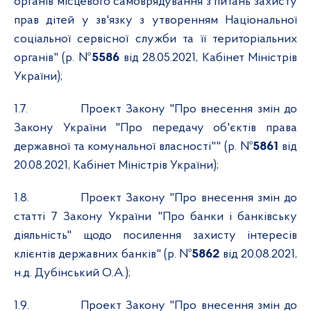
органів місцевого самоврядування з питань захисту
прав дітей у зв'язку з утворенням Національної
соціальної сервісної служби та її територіальних
органів" (р. №
5586
від 28.05.2021, Кабінет Міністрів
України);
1.7.
Проект Закону "Про внесення змін до
Закону України "Про передачу об'єктів права
державної та комунальної власності"" (р. №
5861
від
20.08.2021, Кабінет Міністрів України);
1.8.
Проект Закону "Про внесення змін до
статті 7 Закону України "Про банки і банківську
діяльність" щодо посилення захисту інтересів
клієнтів державних банків" (р. №
5862
від 20.08.2021,
н.д. Дубінський О.А.);
1.9.
Проект Закону "Про внесення змін до