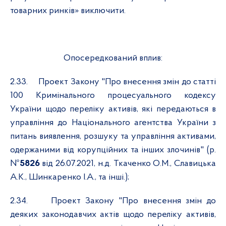
товарних ринків» виключити.
Опосередкований вплив:
2.33.
Проект Закону "Про внесення змін до статті
100 Кримінального процесуального кодексу
України щодо переліку активів, які передаються в
управління до Національного агентства України з
питань виявлення, розшуку та управління активами,
одержаними від корупційних та інших злочинів" (р.
№
5826
від 26.07.2021, н.д. Ткаченко О.М., Славицька
А.К., Шинкаренко І.А., та інші.);
2.34.
Проект Закону "Про внесення змін до
деяких законодавчих актів щодо переліку активів,