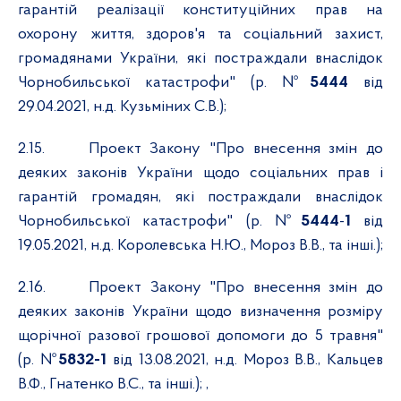
гарантій реалізації конституційних прав на
охорону життя, здоров'я та соціальний захист,
громадянами України, які постраждали внаслідок
Чорнобильської катастрофи" (р. №
5444
від
29.04.2021, н.д. Кузьміних С.В.);
2.15.
Проект Закону "Про внесення змін до
деяких законів України щодо соціальних прав і
гарантій громадян, які постраждали внаслідок
Чорнобильської катастрофи" (р. №
5444
-
1
від
19.05.2021, н.д. Королевська Н.Ю., Мороз В.В., та інші.);
2.16.
Проект Закону "Про внесення змін до
деяких законів України щодо визначення розміру
щорічної разової грошової допомоги до 5 травня"
(р. №
5832-1
від 13.08.2021, н.д. Мороз В.В., Кальцев
В.Ф., Гнатенко В.С., та інші.); ,