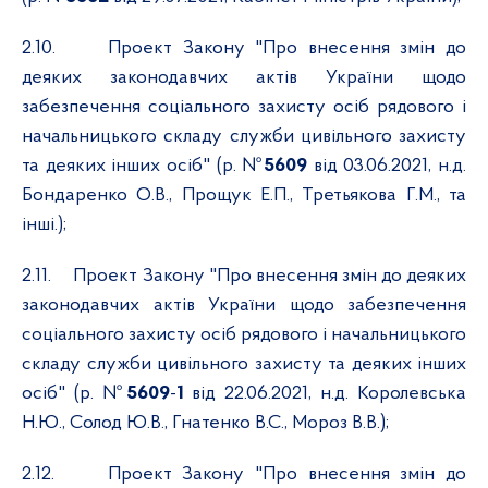
2.10.
Проект Закону "Про внесення змін до
деяких законодавчих актів України щодо
забезпечення соціального захисту осіб рядового і
начальницького складу служби цивільного захисту
та деяких інших осіб" (р. №
5609
від 03.06.2021, н.д.
Бондаренко О.В., Прощук Е.П., Третьякова Г.М., та
інші.);
2.11.
Проект Закону "Про внесення змін до деяких
законодавчих актів України щодо забезпечення
соціального захисту осіб рядового і начальницького
складу служби цивільного захисту та деяких інших
осіб" (р. №
5609
-
1
від 22.06.2021, н.д. Королевська
Н.Ю., Солод Ю.В., Гнатенко В.С., Мороз В.В.);
2.12.
Проект Закону "Про внесення змін до