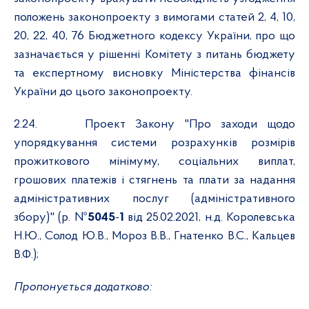
положень законопроекту з вимогами статей 2, 4, 10,
20, 22, 40, 76 Бюджетного кодексу України, про що
зазначається у рішенні Комітету з питань бюджету
та експертному висновку Міністерства фінансів
України до цього законопроекту.
2.24.
Проект Закону "Про заходи щодо
упорядкування системи розрахунків розмірів
прожиткового мінімуму, соціальних виплат,
грошових платежів і стягнень та плати за надання
адміністративних послуг (адміністративного
збору)" (р. №
5045
-
1
від 25.02.2021, н.д. Королевська
Н.Ю., Солод Ю.В., Мороз В.В., Гнатенко В.С., Кальцев
В.Ф.);
Пропонується додатково: