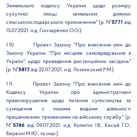
Земельного кодексу України щодо розміру
сукупної площі земельних ділянок
сільськогосподарського призначення" (р. №
5771
від
15.07.2021, н.д. Гончаренко О.О.);
1.10.
Проект Закону "Про внесення змін до
Закону України "Про місцеве самоврядування в
Україні" щодо проведення дистанційних засідань"
(р. №
5817
від 22.07.2021, н.д. Лозинський Р.М.);
1.11.
Проект Закону "Про внесення змін до
Кодексу України про адміністративні
правопорушення щодо питання сумісництва та
суміщення з іншими видами діяльності
працівниками, призваними на військову службу" (р.
№
5746
від 09.07.2021, н.д. Копитін І.В., Касай Г.О.,
Березін М.Ю., та інші.);