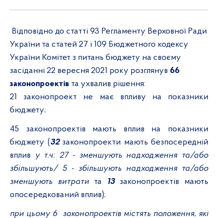
Відповідно до статті
93 Регламенту Верховної Ради
України та статей
27 і
109 Бюджетного кодексу
України Комітет з питань бюджету на своєму
засіданні
22
вересня
20
21 року
розглянув
66
законопроектів
та ухвалив рішення:
21
законопроект
не має впливу на показники
бюджету;
45
законопроектів
мають вплив на показники
бюджету (
32
законопроекти мають безпосередній
вплив
у т.ч: 27 - зменшують надходження та/або
збільшують/ 5 - збільшують надходження та/або
зменшують витрати
та
13
законопроектів
мають
опосередкований вплив);
при цьому 6 законопроектів містять положення, які