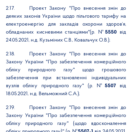
2.17.
Проект Закону "Про внесення змін до
деяких законів України щодо пільгового тарифу на
електроенергію для закладів охорони здоров’я,
обладнаних кисневими станціями"(р. №
5550
від
24.05.2021, н.д. Кузьміних С.В., Ковальчук О.В.);
2.18.
Проект Закону "Про внесення змін до
Закону України "Про забезпечення комерційного
обліку природного газу" щодо грошового
забезпечення при встановленні індивідуальних
вузлів обліку природного газу" (р. №
5507
від
18.05.2021, н.д. Вельможний С.А.);
2.19.
Проект Закону "Про внесення змін до
Закону України "Про забезпечення комерційного
обліку природного газу" (щодо вдосконалення
обліку природного газу)" (р. №
5507
-
1
від 24.05.2021
,