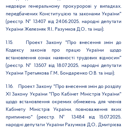
недовіри генеральному прокуророві у випадках,
передбачених Конституцією та законами України"
(реєстр. № 13407 від 24.06.2025, народні депутати
України Железняк Я.І., Разумков Д.О., та інші);
1.15.
Проект Закону "Про внесення змін до
Кодексу законів про працю України щодо
встановлення ознак наявності трудових відносин"
(реєстр. № 13507 від 18.07.2025, народні депутати
України Третьякова Г.М., Бондаренко О.В. та інші);
1.16.
Проект Закону "Про внесення змін до розділу
XI Закону України "Про Кабінет Міністрів України"
щодо встановлення окремих обмежень для членів
Кабінету Міністрів України, повноваження яких
припинено" (реєстр. № 13484 від 15.07.2025,
народні депутати України Разумков Д.О., Дмитрієва