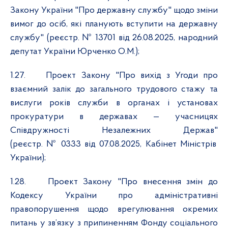
Закону України "Про державну службу" щодо зміни
вимог до осіб, які планують вступити на державну
службу" (реєстр. № 13701 від 26.08.2025, народний
депутат України Юрченко О.М.);
1.27.
Проект Закону "Про вихід з Угоди про
взаємний залік до загального трудового стажу та
вислуги років служби в органах і установах
прокуратури в державах — учасницях
Співдружності Незалежних Держав"
(
реєстр. № 0333 від 07.08.2025, Кабінет Міністрів
України);
1.28.
Проект Закону "Про внесення змін до
Кодексу України про адміністративні
правопорушення щодо врегулювання окремих
питань у зв’язку з припиненням Фонду соціального