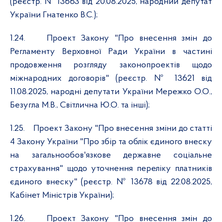
(реєстр. № 13663 від 20.08.2025, народний депутат
України Гнатенко В.С.);
1.24.
Проект Закону "Про внесення змін до
Регламенту Верховної Ради України в частині
продовження розгляду законопроектів щодо
міжнародних договорів" (реєстр. № 13621 від
11.08.2025, народні депутати України Мережко О.О.,
Безугла М.В., Світлична Ю.О. та інші);
1.25.
Проект Закону "Про внесення зміни до статті
4 Закону України "Про збір та облік єдиного внеску
на загальнообов'язкове державне соціальне
страхування" щодо уточнення переліку платників
єдиного внеску" (реєстр. № 13678 від 22.08.2025,
Кабінет Міністрів України);
1.26.
Проект Закону "Про внесення змін до