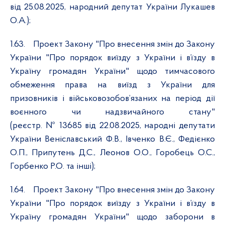
від 25.08.2025, народний депутат України Лукашев
О.А.);
1.63.
Проект Закону "Про внесення змін до Закону
України "Про порядок виїзду з України і в’їзду в
Україну громадян України" щодо тимчасового
обмеження права на виїзд з України для
призовників і військовозобов’язаних на період дії
воєнного чи надзвичайного стану"
(реєстр. № 13685 від 22.08.2025, народні депутати
України Веніславський Ф.В., Івченко В.Є., Федієнко
О.П., Припутень Д.С., Леонов О.О., Горобець О.С.,
Горбенко Р.О. та інші);
1.64.
Проект Закону "Про внесення змін до Закону
України "Про порядок виїзду з України і в’їзду в
Україну громадян України" щодо заборони в