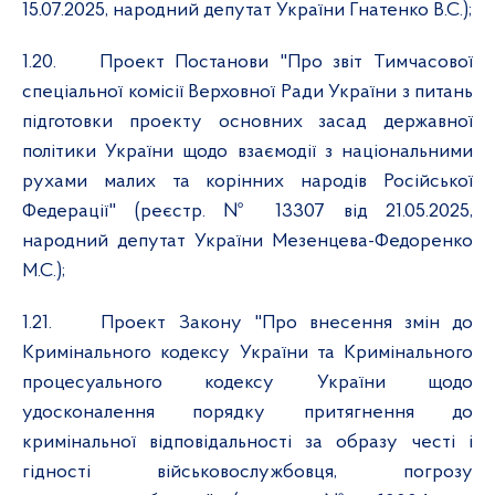
15.07.2025, народний депутат України Гнатенко В.С.);
1.20.
Проект Постанови "Про звіт Тимчасової
спеціальної комісії Верховної Ради України з питань
підготовки проекту основних засад державної
політики України щодо взаємодії з національними
рухами малих та корінних народів Російської
Федерації" (реєстр. №
13307 від 21.05.2025,
народний депутат України
Мезенцева-Федоренко
М.С.);
1.21.
Проект Закону "Про внесення змін до
Кримінального кодексу України та Кримінального
процесуального кодексу України щодо
удосконалення порядку притягнення до
кримінальної відповідальності за образу честі і
гідності військовослужбовця, погрозу