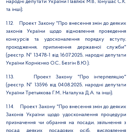
народні депутати України Павлюк М.В., Іонушас С.К.
та інші);
1.12.
Проект Закону "Про внесення змін до деяких
законів України щодо відновлення проведення
конкурсів та удосконалення порядку вступу,
проходження, припинення державної служби"
(реєстр. № 13478-1 від 16.07.2025, народні депутати
України Корнієнко О.С., Безгін В.Ю.);
1.13.
Проект Закону "Про інтерпеляцію"
(реєстр. № 13596 від 04.08.2025, народні депутати
України Третьякова Г.М., Наталуха Д.А. та інші);
1.14.
Проект Закону "Про внесення змін до деяких
Законів України щодо удосконалення процедури
призначення чи обрання на посади, звільнення з
посад деяких посадових осіб, висловлення