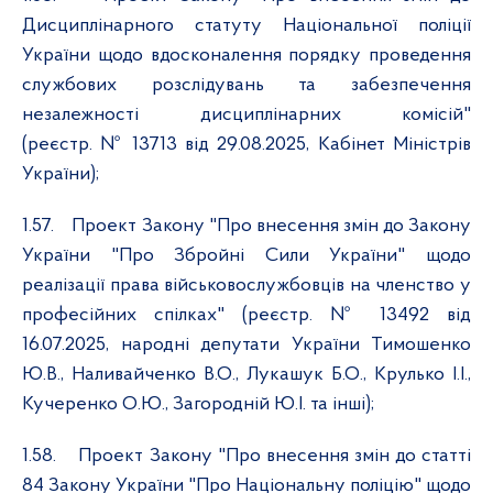
Дисциплінарного статуту Національної поліції
України щодо вдосконалення порядку проведення
службових розслідувань та забезпечення
незалежності дисциплінарних комісій"
(реєстр. № 13713 від 29.08.2025, Кабінет Міністрів
України);
1.57.
Проект Закону "Про внесення змін до Закону
України "Про Збройні Сили України" щодо
реалізації права військовослужбовців на членство у
професійних спілках" (реєстр. № 13492 від
16.07.2025, народні депутати України Тимошенко
Ю.В., Наливайченко В.О., Лукашук Б.О., Крулько І.І.,
Кучеренко О.Ю., Загородній Ю.І. та інші);
1.58.
Проект Закону "Про внесення змін до статті
84 Закону України "Про Національну поліцію" щодо