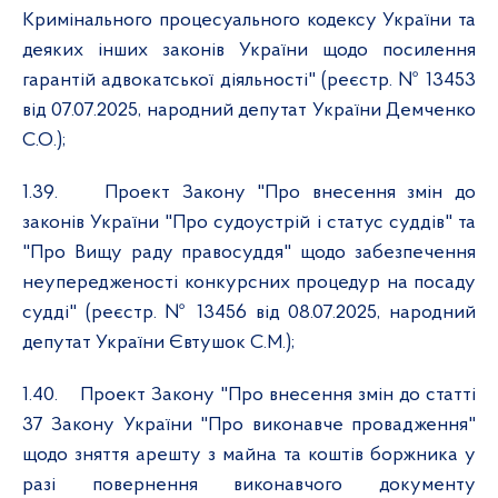
Кримінального процесуального кодексу України та
деяких інших законів України щодо посилення
гарантій адвокатської діяльності" (реєстр. №
13453
від 07.07.2025, народний депутат України
Демченко
С.О.);
1.39.
Проект Закону "Про внесення змін до
законів України "Про судоустрій і статус суддів" та
"Про Вищу раду правосуддя" щодо забезпечення
неупередженості конкурсних процедур на посаду
судді" (реєстр. № 13456 від 08.07.2025, народний
депутат України Євтушок С.М.);
1.40.
Проект Закону "Про внесення змін до статті
37 Закону України "Про виконавче провадження"
щодо зняття арешту з майна та коштів боржника у
разі повернення виконавчого документу