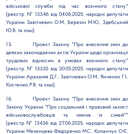
військової служби під час воєнного стану"
(реєстр. № 13346 від 04.06.2025, народні депутати
України Завітневич О.М., Березін М.Ю., Здебський
Ю.В. та інші);
1.5.
Проект Закону "Про внесення змін до
деяких законодавчих актів України щодо організації
трудових відносин в умовах воєнного стану"
(реєстр. № 13335 від 30.05.2025, народні депутати
України Арахамія Д.Г., Завітневич О.М., Янченко Г.І.,
Костенко Р.В. та інші);
1.6.
Проект Закону "Про внесення змін до
Закону України "Про соціальний і правовий захист
військовослужбовців та членів їх сімей""
(реєстр №
13436 від 27.06.2025, народні депутати
України
Мезенцева-Федоренко М.С., Копанчук О.Є.