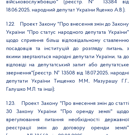
військовослужбовцю" (реєстр. №
13384 від
18.06.2025
,
народний депутат України
Яценко А.В.
)
;
1.22.
Проект Закону "Про внесення змін до Закону
України "Про статус народного депутата України"
щодо сприяння більш відповідальному ставленню
посадовців та інституцій до розгляду питань, з
якими звертаються народні депутати України, та до
відповіді на депутатський запит або депутатське
звернення"(реєстр. № 13508 від 18.07.2025, народні
депутати України Тищенко М.М., Мазурашу Г.Г.,
Галушко М.Л. та інші);
1.23.
Проект Закону "Про внесення змін до статті
30 Закону України "Про оренду землі" щодо
врегулювання питання необхідності державної
реєстрації змін до договору оренди землі"