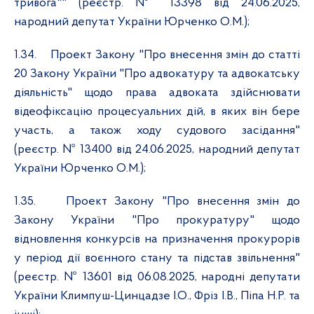
тривога"" (реєстр. № 13398 від 24.06.2025,
народний депутат України Юрченко О.М.);
1.34.
Проект Закону "Про внесення змін до статті
20 Закону України "Про адвокатуру та адвокатську
діяльність" щодо права адвоката здійснювати
відеофіксацію процесуальних дій, в яких він бере
участь, а також ходу судового засідання"
(реєстр. № 13400 від 24.06.2025, народний депутат
України Юрченко О.М.);
1.35.
Проект Закону "Про внесення змін до
Закону України "Про прокуратуру" щодо
відновлення конкурсів на призначення прокурорів
у період дії воєнного стану та підстав звільнення"
(реєстр. № 13601 від 06.08.2025, народні депутати
України Климпуш-Цинцадзе І.О., Фріз І.В., Піпа Н.Р. та