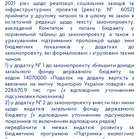
2021 рік» щодо реалізації соціальних заходів та
інфраструктурних проектів (реєстр. № 6052)
прийняти у другому читанні та в цілому як закон в
остаточній редакції щодо тексту законопроекту,
викладеній Комітетом з питань бюджету у
порівняльній таблиці до законопроекту, а також з
урахуванням підтриманих пропозицій щодо змін
бюджетних показників у додатках до
законопроекту, які формалізовані і згруповані таким
чином:
1) у додатку № 1 до законопроекту збільшити доходи
загального фонду державного бюджету за
кодом 14070000 «Податок на додану вартість з
ввезених на митну територію України товарів» на
228.670,9 тис. грн
(з відповідним уточненням
підсумкових показників)
;
2) у додатку № 2 до законопроекту внести такі зміни
щодо видатків загального фонду державного
бюджету
(з відповідним уточненням підсумкових
показників та включенням відповідних рядків)
:
передбачити в межах видатків розвитку за
бюджетною програмою «Підтримка екологічно