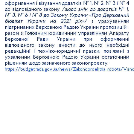
оформлення і візування додатків № 1, № 2, № 3 і № 4
до відповідного закону
/щодо змін до додатків № 1,
№ 3, № 6 і № 8 до Закону України «Про Державний
бюджет України на 2021 рік»/
з урахуванням
підтриманих Верховною Радою України пропозицій;
разом з Головним юридичним управлінням Апарату
Верховної Ради України при оформленні
відповідного закону внести до нього необхідні
редакційні і техніко-юридичні правки, пов’язані з
ухваленим Верховною Радою України остаточним
рішенням щодо зазначеного законопроекту.
https://budget.rada.gov.ua/news/Zakonoproektna_robota/Visno