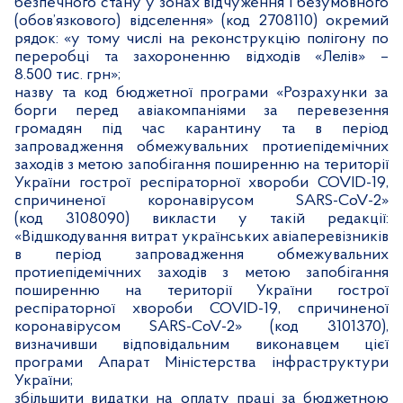
безпечного стану у зонах відчуження і безумовного
(обов’язкового) відселення» (код 2708110) окремий
рядок: «у тому числі на реконструкцію полігону по
переробці та захороненню відходів «Лелів» –
8.500 тис. грн»;
назву та код бюджетної програми «Розрахунки за
борги перед авіакомпаніями за перевезення
громадян під час карантину та в період
запровадження обмежувальних протиепідемічних
заходів з метою запобігання поширенню на території
України гострої респіраторної хвороби COVID-19,
спричиненої коронавірусом SARS-CoV-2»
(код 3108090) викласти у такій редакції:
«Відшкодування витрат українських авіаперевізників
в період запровадження обмежувальних
протиепідемічних заходів з метою запобігання
поширенню на території України гострої
респіраторної хвороби COVID-19, спричиненої
коронавірусом SARS-CoV-2» (код 3101370),
визначивши відповідальним виконавцем цієї
програми Апарат Міністерства інфраструктури
України;
збільшити видатки на оплату праці за бюджетною