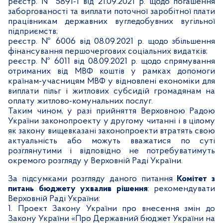
реєстр. № 5891-1 від 21.09.2021 р. щодо погашення
заборгованості та виплати поточної заробітної плати
працівникам державних вугледобувних вугільної
підприємств;
реєстр. № 6006 від 08.09.2021 р. щодо збільшення
фінансування першочергових соціальних видатків;
реєстр. № 6011 від 08.09.2021 р. щодо спрямування
отриманих від МВФ коштів у рамках допомоги
країнам-учасницям МВФ у відновлені економіки для
виплати пільг і житлових субсидій громадянам на
оплату житлово-комунальних послуг.
Таким чином, у разі прийняття Верховною Радою
України законопроекту у другому читанні і в цілому
як закону
вищевказані
законопроекти втратять свою
актуальність або можуть вважатися по суті
розглянутими і відповідно не потребуватимуть
окремого розгляду у Верховній Раді України.
За підсумками розгляду даного питання
Комітет з
питань бюджету ухвалив рішення
: р
екомендувати
Верховній Раді України:
1. Проект Закону України про внесення змін до
Закону України «Про Державний бюджет України на