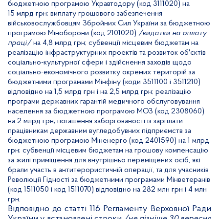
бюджетною програмою Укравтодору (код 3111020) на
15 млрд грн;
виплату грошового забезпечення
військовослужбовцям Збройних Сил України
за бюджетною
програмою Міноборони (код 2101020)
/видатки на оплату
праці/
на 4,8 млрд грн; субвенції місцевим бюджетам на
реалізацію інфраструктурних проектів та розвиток об'єктів
соціально-культурної сфери і здійснення заходів щодо
соціально-економічного розвитку окремих територій за
бюджетними програмами Мінфіну (коди 3511100 і 3511210)
відповідно на 1,5 млрд грн і на 2,5 млрд грн; реалізацію
програми державних гарантій медичного обслуговування
населення за бюджетною програмою МОЗ (код 2308060)
на 2 млрд грн; погашення заборгованості із зарплати
працівникам державним вугледобувних підприємств за
бюджетною програмою Міненерго (код 2401590) на 1 млрд
грн; субвенції місцевим бюджетам на грошову компенсацію
за жилі приміщення для внутрішньо переміщених осіб, які
брали участь в антитерористичній операції, та для
учасників
Революції Гідності
за бюджетними програмами Мінветеранів
(код 1511050 і код 1511070) відповідно на 282 млн грн і 4 млн
грн.
Відповідно до статті 116 Регламенту Верховної Ради
України у встановлені строки
/не пізніше 30 вересня