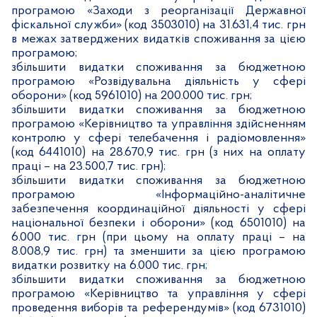
програмою «Заходи з реорганізації Державної
фіскальної служби» (код 3503010) на 31.631,4 тис. грн
в межах затверджених видатків споживання за цією
програмою;
збільшити видатки споживання за бюджетною
програмою «Розвідувальна діяльність у сфері
оборони» (код 5961010) на 200.000 тис. грн;
збільшити видатки споживання за бюджетною
програмою «Керівництво та управління здійсненням
контролю у сфері телебачення і радіомовлення»
(код 6441010) на 28.670,9 тис. грн (з них на оплату
праці – на 23.500,7 тис. грн);
збільшити видатки споживання за бюджетною
програмою «Інформаційно-аналітичне
забезпечення координаційної діяльності у сфері
національної безпеки і оборони» (код 6501010) на
6.000 тис. грн (при цьому на оплату праці – на
8.008,9 тис. грн) та зменшити за цією програмою
видатки розвитку на 6.000 тис. грн;
збільшити видатки споживання за бюджетною
програмою «Керівництво та управління у сфері
проведення виборів та референдумів» (код 6731010)