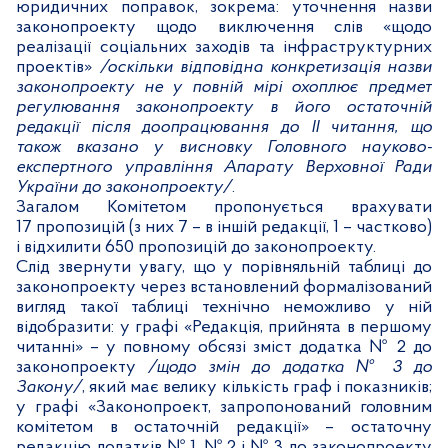
юридичних поправок, зокрема: уточнення назви
законопроекту щодо виключення слів «щодо
реалізації соціальних заходів та інфраструктурних
проектів»
/оскільки
відповідна конкретизація назви
законопроекту не у повній мірі охоплює предмет
регулювання законопроекту в його остаточній
редакції після доопрацювання до ІІ
читання, що
також вказано у висновку Головного науково-
експертного управління Апарату Верховної Ради
України до законопроекту
/
.
Загалом Комітетом пропонується врахувати
1
7
пропозицій (з них
7
– в іншій редакції, 1 – частково)
і відхилити 6
50
пропозицій до законопроекту.
Слід звернути увагу, що у порівняльній таблиці до
законопроекту через встановлений формалізований
вигляд такої таблиці технічно неможливо у ній
відобразити: у графі «Редакція, прийнята в першому
читанні» – у повному обсязі зміст додатка № 2 до
законопроекту
/щодо змін до додатка № 3 до
Закону/
, який має велику кількість граф і показників;
у графі «Законопроект, запропонований головним
комітетом в остаточній редакції» – остаточну
редакцію додатків №
1, № 2
і
№ 3
до законопроекту