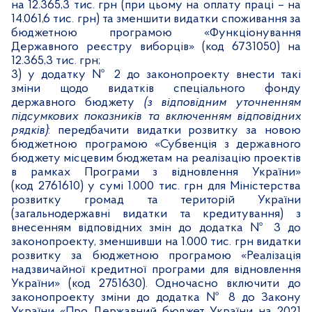
на 12.365,3 тис. грн (при цьому на оплату праці – на
14.061,6 тис. грн) та зменшити видатки споживання за
бюджетною програмою «Функціонування
Державного реєстру виборців» (код 6731050) на
12.365,3 тис. грн;
3) у додатку № 2 до законопроекту внести такі
зміни щодо видатків спеціального фонду
державного бюджету
(з відповідним уточненням
підсумкових показників та включенням відповідних
рядків)
: передбачити видатки розвитку за новою
бюджетною програмою «Субвенція з державного
бюджету місцевим бюджетам на реалізацію проектів
в рамках Програми з відновлення України»
(код 2761610) у сумі 1.000 тис. грн для Міністерства
розвитку громад та територій України
(загальнодержавні видатки та кредитування) з
внесенням відповідних змін до додатка № 3 до
законопроекту, зменшивши на 1.000 тис. грн видатки
розвитку за бюджетною програмою «Реалізація
надзвичайної кредитної програми для відновлення
України» (код 2751630). Одночасно включити до
законопроекту зміни до додатка № 8 до Закону
України «Про Державний бюджет України на 2021