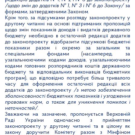
/щодо змін до додатків № 1, № 3 і № 6 до Закону/
за
формами, затвердженими Законом.
Крім того, за підсумками розгляду законопроекту у
другому читанні на основі підтриманих пропозицій
щодо змін показників доходів і видатків державного
бюджету необхідно в остаточній редакції додатків
до законопроекту відобразити підсумкові бюджетні
показники разом і окремо за загальним та
спеціальним фондами (насамперед, за
узагальнюючими кодами доходів, узагальнюючими
кодами головних розпорядників коштів державного
бюджету та відповідальних виконавців бюджетних
програм), що відповідно потребує більш тривалого
часу для оформлення остаточної редакції всіх
додатків до законопроекту
/з метою забезпечення
збалансованості бюджетних показників і узгодження
правових норм, а також для уникнення помилок і
неточностей/
.
Зважаючи на зазначене, пропонується Верховній
Раді України одночасно з прийняттям
законопроекту у другому читанні та в цілому як
закону доручити Комітету разом з Мінфіном