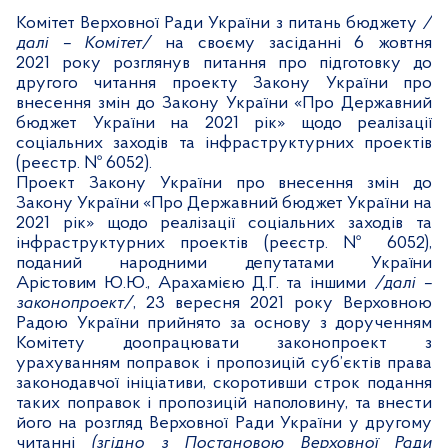
Комітет Верховної Ради України з питань бюджету
/
далі – Комітет/
на своєму засіданні 6
жовтня
2021 року розглянув питання про підготовку до
другого читання проекту Закону України про
внесення змін до Закону України «Про Державний
бюджет України на 2021 рік» щодо реалізації
соціальних заходів та інфраструктурних проектів
(реєстр. № 6052).
Проект Закону України про внесення змін до
Закону України «Про Державний бюджет України на
2021 рік» щодо реалізації соціальних заходів та
інфраструктурних проектів (реєст
р. № 6052),
поданий народними депутатами України
Арістовим Ю.Ю., Арахамією Д.Г. та іншими
/далі –
законопроект/
, 23 вересня 2021 року Верховною
Радою України прийнято за основу з дорученням
Комітету доопрацювати законопроект з
урахуванням поправок і пропозицій суб’єктів права
законодавчої ініціативи, скоротивши строк подання
таких поправок і пропозицій наполовину, та внести
його на розгляд Верховної Ради України у другому
читанні
(згідно з Постановою Верховної Ради