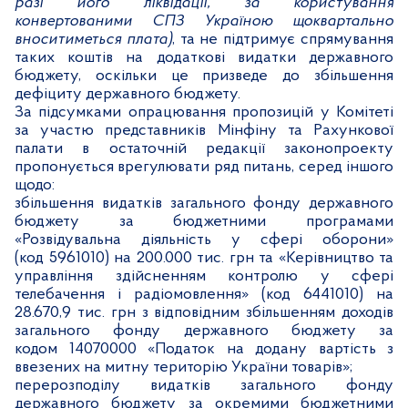
разі його ліквідації, за користування
конвертованими СПЗ Україною щоквартально
вноситиметься плата)
, та не підтримує спрямування
таких коштів на додаткові видатки державного
бюджету, оскільки це призведе до збільшення
дефіциту державного бюджету.
За підсумками опрацювання пропозицій у Комітеті
за участю представників Мінфіну та Рахункової
палати в остаточній редакції законопроекту
пропонується врегулювати ряд питань, серед іншого
щодо:
збільшення видатків загального фонду державного
бюджету за бюджетними програмами
«Розвідувальна діяльність у сфері оборони»
(код 5961010) на 200.000 тис. грн та «Керівництво та
управління здійсненням контролю у сфері
телебачення і радіомовлення» (код 6441010) на
28.670,9 тис. грн з відповідним збільшенням доходів
загального фонду державного бюджету за
кодом 14070000 «Податок на додану вартість з
ввезених на митну територію України товарів»;
перерозподілу видатків загального фонду
державного бюджету за окремими бюджетними