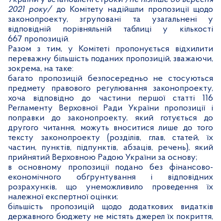
2021 року/
до Комітету надійшли пропозиції щодо
законопроекту, згруповані та узагальнені у
відповідній порівняльній таблиці у кількості
667 пропозицій.
Разом з тим, у Комітеті пропонується відхилити
переважну більшість поданих пропозицій, зважаючи,
зокрема, на таке:
багато пропозицій безпосередньо не стосуються
предмету правового регулювання законопроекту,
хоча відповідно до частини першої статті 116
Регламенту Верховної Ради України п
ропозиції і
поправки до законопроекту, який готується до
другого читання, можуть вноситися лише до того
тексту законопроекту (розділів, глав, статей, їх
частин, пунктів, підпунктів, абзаців, речень), який
прийнятий Верховною Радою України за основу;
в основному пропозиції подано без фінансово-
економічного обґрунтування і відповідних
розрахунків, що унеможливило проведення їх
належної експертної оцінки;
більшість пропозицій щодо додаткових видатків
державного бюджету не містять джерел їх покриття,