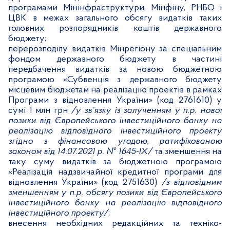
програмами Мінінфраструктури, Мінфіну, РНБО і
ЦВК в межах загального обсягу видатків таких
головних розпорядників коштів державного
бюджету;
перерозподілу видатків Мінрегіону за спеціальним
фондом державного бюджету в частині
передбачення видатків за новою бюджетною
програмою «Субвенція з державного бюджету
місцевим бюджетам на реалізацію проектів в рамках
Програми з відновлення України» (код 2761610) у
сумі 1 млн грн
/у зв’язку із залученням у п.р. нової
позики від Європейського інвестиційного банку на
реалізацію відповідного інвестиційного проекту
згідно з фінансовою угодою, ратифікованою
законом від 14.07.2021 р. № 1645-ІХ/
та зменшення на
таку суму видатків за бюджетною програмою
«Реалізація надзвичайної кредитної програми для
відновлення України» (код 2751630)
/з відповідним
зменшенням у п.р. обсягу позики від Європейського
інвестиційного банку на реалізацію відповідного
інвестиційного проекту/
;
внесення необхідних редакційних та техніко-