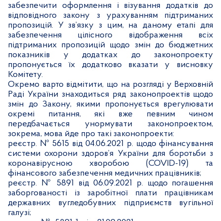
забезпечити оформлення і візування додатків до
відповідного закону з урахуванням підтриманих
пропозицій. У зв’язку з цим, на даному етапі для
забезпечення цілісного відображення всіх
підтриманих пропозицій щодо змін до бюджетних
показників у додатках до законопроекту
пропонується їх додатково вказати у висновку
Комітету.
Окремо варто відмітити, що на розгляді у Верховній
Раді України знаходиться ряд законопроектів щодо
змін до Закону, якими пропонується врегулювати
окремі питання, які вже певним чином
передбачається унормувати законопроектом,
зокрема, мова йде про такі законопроекти:
реєстр. № 5615 від 04.06.2021 р. щодо фінансування
системи охорони здоров’я України для боротьби з
коронавірусною хворобою (COVID-19) та
фінансового забезпечення медичних працівників;
реєстр. № 5891 від 06.09.2021 р. щодо погашення
заборгованості із заробітної плати працівникам
державних вугледобувних підприємств вугільної
галузі;