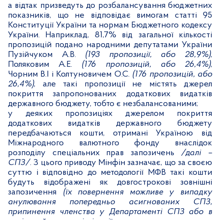
а відтак призведуть до розбалансування бюджетних
показників, що не відповідає вимогам статті
95
Конституції України та нормам Бюджетного кодексу
України. Наприклад, 81,7% від загальної кількості
пропозицій подано народними депутатами України
Пузійчуком А.В.
(193 пропозиції, або 28,9%)
,
Поляковим А.Е.
(176 пропозицій, або 26,4%)
,
Чорним В.І і Колтуновичем О.С.
(176 пропозицій, або
26,4%)
, але такі пропозиції
не містять джерел
покриття
запропонованих додаткових видатків
державного бюджету, тобто є незбалансованими;
у деяких пропозиціях джерелом покриття
додаткових видатків державного бюджету
передбачаються кошти, отримані Україною від
Міжнародного валютного фонду внаслідок
розподілу спеціальних прав запозичень
/далі –
СПЗ/
. З цього приводу Мінфін зазначає, що за своєю
суттю і відповідно до методології МФВ такі кошти
будуть відображені як довгострокові зовнішні
запозичення
(їх повернення можливе у випадку
анулювання попередньо асигнованих СПЗ,
припинення членства у Департаменті СПЗ або в