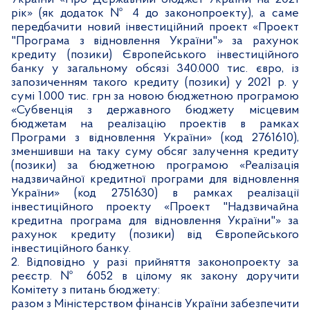
рік» (як додаток № 4 до законопроекту), а саме
передбачити новий інвестиційний проект «Проект
"Програма з відновлення України"» за рахунок
кредиту (позики) Європейського інвестиційного
банку у загальному обсязі 340.000 тис. євро, із
запозиченням такого кредиту (позики) у 2021 р. у
сумі 1.000 тис. грн за новою бюджетною програмою
«Субвенція з державного бюджету місцевим
бюджетам на реалізацію проектів в рамках
Програми з відновлення України» (код 2761610),
зменшивши на таку суму обсяг залучення кредиту
(позики) за бюджетною програмою «Реалізація
надзвичайної кредитної програми для відновлення
України» (код 2751630) в рамках реалізації
інвестиційного проекту «Проект "Надзвичайна
кредитна програма для відновлення України"» за
рахунок кредиту (позики) від Європейського
інвестиційного банку.
2. Відповідно у разі прийняття законопроекту за
реєстр. № 6052 в цілому як закону доручити
Комітету з питань бюджету:
разом з Міністерством фінансів України забезпечити