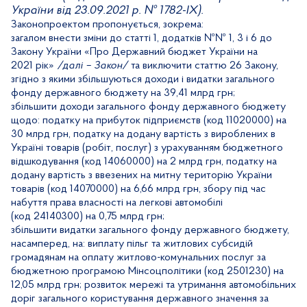
України від 23.09.2021 р. № 1782-ІХ).
Законопроектом пропонується, зокрема:
загалом внести зміни до статті 1, додатків №№ 1, 3 і 6 до
Закону України «Про Державний бюджет України на
2021 рік»
/далі – Закон/
та виключити статтю 26 Закону,
згідно з якими збільшуються доходи і видатки загального
фонду державного бюджету на 39,41 млрд грн;
збільшити доходи загального фонду державного бюджету
щодо: податку на прибуток підприємств (код 11020000) на
30 млрд грн, податку на додану вартість з вироблених в
Україні товарів (робіт, послуг) з урахуванням бюджетного
відшкодування (код 14060000) на 2 млрд грн, податку на
додану вартість з ввезених на митну територію України
товарів (код 14070000) на 6,66 млрд грн, збору під час
набуття права власності на легкові автомобілі
(код 24140300) на 0,75 млрд грн;
збільшити видатки загального фонду державного бюджету,
насамперед, на:
виплату пільг та житлових субсидій
громадянам на оплату житлово-комунальних послуг за
бюджетною програмою Мінсоцполітики (код 2501230) на
12,05 млрд грн;
розвиток мережі та утримання автомобільних
доріг загального користування державного значення
за