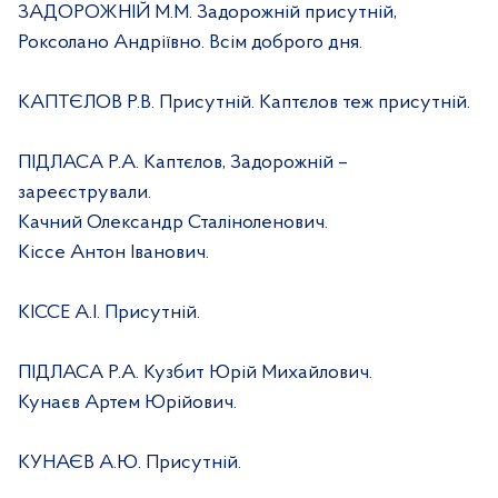
ЗАДОРОЖНІЙ М.М. Задорожній присутній,
Роксолано Андріївно. Всім доброго дня.
КАПТЄЛОВ Р.В. Присутній. Каптєлов теж присутній.
ПІДЛАСА Р.А. Каптєлов, Задорожній –
зареєстрували.
Качний Олександр Сталіноленович.
Кіссе Антон Іванович.
КІССЕ А.І. Присутній.
ПІДЛАСА Р.А. Кузбит Юрій Михайлович.
Кунаєв Артем Юрійович.
КУНАЄВ А.Ю. Присутній.