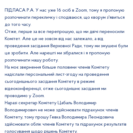
ПІДЛАСА Р.А. У нас уже 16 осіб в Zoom, тому я пропоную
розпочинати перекличку і сподіваюся, що кворум з'явиться
до того часу.
Отже, перше за все перепрошую, що ми двічі переносили
Комітет. Але це не зовсім від нас залежало, а від
проведення засідання Верховної Ради, тому ми змушені були
це зробити. Але нарешті ми зібралися і я пропоную
розпочинати нашу роботу.
На моє звернення більше половини членів Комітету
надіслали персональний лист-згоду на проведення
сьогоднішнього засідання Комітету в режимі
відеоконференції, отже сьогоднішнє засідання ми
проводимо у Zoom.
Наразі секретар Комітету Цабаль Володимир
Володимирович не може здійснювати підрахунок членів
Комітету, тому прошу Гевка Володимира Леонідовича
здійснювати облік членів Комітету та підрахунок результатів
голосування щодо рішень Комітету.