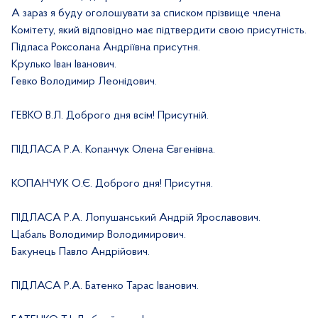
А зараз я буду оголошувати за списком прізвище члена
Комітету, який відповідно має підтвердити свою присутність.
Підласа Роксолана Андріївна присутня.
Крулько Іван Іванович.
Гевко Володимир Леонідович.
ГЕВКО В.Л. Доброго дня всім! Присутній.
ПІДЛАСА Р.А. Копанчук Олена Євгенівна.
КОПАНЧУК О.Є. Доброго дня! Присутня.
ПІДЛАСА Р.А. Лопушанський Андрій Ярославович.
Цабаль Володимир Володимирович.
Бакунець Павло Андрійович.
ПІДЛАСА Р.А. Батенко Тарас Іванович.