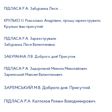
ПІДЛАСА Р.А. Забуранна Леся…..
КРУЛЬКО І.І. Роксолано Андріївно, прошу зареєструвати,
Крулько Іван присутній.
ПІДЛАСА Р.А. Зареєстрували.
Забуранна Леся Валентинівна.
ЗАБУРАННА Л.В. Доброго дня! Присутня.
ПІДЛАСА Р.А. Задорожній Микола Миколайович.
Заремський Максим Валентинович.
ЗАРЕМСЬКИЙ М.В. Доброго дня. Присутній.
ПІДЛАСА Р.А. Каптєлов Роман Володимирович.