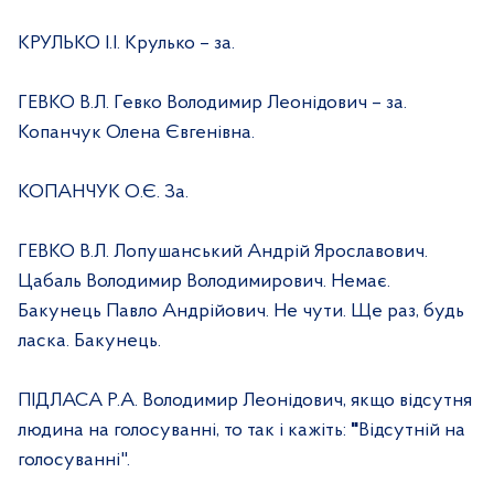
КРУЛЬКО І.І. Крулько – за.
ГЕВКО В.Л. Гевко Володимир Леонідович – за.
Копанчук Олена Євгенівна.
КОПАНЧУК О.Є. За.
ГЕВКО В.Л. Лопушанський Андрій Ярославович.
Цабаль Володимир Володимирович. Немає.
Бакунець Павло Андрійович. Не чути. Ще раз, будь
ласка. Бакунець.
ПІДЛАСА Р.А. Володимир Леонідович, якщо відсутня
людина на голосуванні, то так і кажіть:
"
Відсутній на
голосуванні".