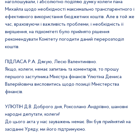
наголошували, і абсолютно поділяю думку колеги пана
Михайла щодо необхідності максимально транспарентного і
ефективного використання бюджетних коштів. Але в той же
час, враховуючи і важливість проблеми, і необхідність її
вирішення, на підкомітеті було прийнято рішення
рекомендувати Комітету погодити даний перерозподіл
коштів.
ПІДЛАСА Р.А. Дякую, Лесю Валентинівно.
Якщо, колеги, немає запитань та коментарів, то прошу
першого заступника Міністра фінансів Улютіна Дениса
Валерійовича висловитись щодо позиції Міністерства
фінансів.
УЛЮТІН Д.В.
Добр
ого
дн
я
, Роксолано Андріївно, шановні
народні депутати, колеги!
До цього акт
а
у нас зауважень немає. Він був прийнятий на
засіданні
У
ряду, ми його підтримуємо.