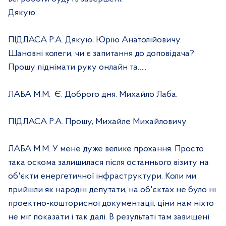
Дякую.
ПІДЛАСА Р.А. Дякую, Юрію Анатолійовичу.
Шановні колеги, чи є запитання до доповідача?
Прошу піднімати руку онлайн та…..
ЛАБА М.М.
Є. Доброго дня. Михайло Лаба.
ПІДЛАСА Р.А. Прошу, Михайле Михайловичу.
ЛАБА М.М. У мене дуже велике прохання. Просто
така оскома залишилася після останнього візиту на
об'єкти енергетичної інфраструктури. Коли ми
прийшли як народні депутати, на об'єктах не було ні
проектно-кошторисної документації, ціни нам ніхто
не міг показати і так далі. В результаті там завищені