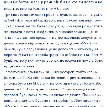
ціни на бетонні всі ці речі. Ми би не хотіли довго в це
влазити, вже на Комітеті тим більше.
При підготовці там оцих проектів, будь ласка, зверніть увагу
на їхні якісні технічні характеристики і цінову політику, тому
що в державі не так багато ресурсів, щоб зараз розкидатися
мільярдами, а потім неефективно використовувати. Це не
питання до вас, але прохання від тих народних депутатів, і я
думаю, колеги підтримають, які були на цьому об'єкті і ми
бачили, ну не радує воно і це не допомога ні економіці, ні
державі. А нам же ж треба гроші і на озброєння, і так далі. А
будівництво у тих точках, в зонах, де враження можуть бути,
ну це таке питання.
І ефективність заміни тих чи інших ресурсів, тобто коли ми
бачили, що ТЦКи обкладали бетоном, втричі завищена ціна,
а можна було там бігбегами, наприклад я кажу, з пісками або
дешевше СПЛ сам трансформатор. Я лише наводжу такі
паралелі. Будь ласка, ви там на містах слідкуйте. Поки що ми
довіряємо вам, але будемо виїзні робити робочі виїзди на ті
об'єкти і переглядати. Тому що ну парламентський контроль