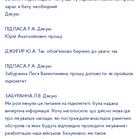
зараз, я бачу, необхідний.
Дякую.
ПІДЛАСА Р.А. Дякую.
Юрій Анатолійович, прошу.
ДЖИГИР Ю.А. Так, обов'язково беремо до уваги, так.
ПІДЛАСА Р.А. Дякую.
Забуранна Леся Валентинівна, прошу доповісти, як пройшов
підкомітет.
ЗАБУРАННА Л.В. Дякую.
Ми розглянули це питання на підкомітеті, була надана
вичерпна інформація. Хочу наголосити, що дійсно мова іде
про лікувальні заклади, які постраждали внаслідок ракетних
обстрілів і в яких будуть відповідно проходити лікування і
реабілітацію наші військові. Безумовно, ми також