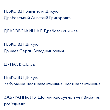
ГЕВКО В.Л. Відмітили. Дякую.
Драбовський Анатолій Григорович.
ДРАБОВСЬКИЙ А.Г. Драбовський – за.
ГЕВКО В.Л. Дякую.
Дунаєв Сергій Володимирович.
ДУНАЄВ С.В. За.
ГЕВКО В.Л. Дякую.
Забуранна Леся Валентинівна. Леся Валентинівна!
ЗАБУРАННА Л.В. Що, ми голосуємо вже? Вибачте,
роз'єднало.