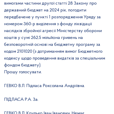
вимогами частини другої статті 28 Закону про
державний бюджет на 2024 рік, погодити
передбачене у пункті 1 розпорядження Уряду за
номером 360-р виділення з фонду ліквідації
наслідків збройної агресії Міністерству оборони
коштів у сумі 262,5 мільйона гривень на
безповоротній основі на бюджетну програму за
кодом 2101020 (з дотриманням вимог Бюджетного
кодексу щодо проведення видатків за спеціальним
фондом бюджету).
Прошу голосувати.
ГЕВКО В.Л. Підласа Роксолана Андріївна.
ПІДЛАСА Р.А. За.
ГЕВКО В.Л. Крулько Іван Іванович. Немає.