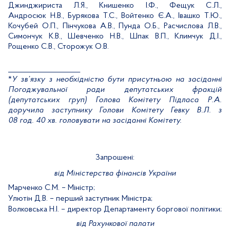
Джинджириста Л.Я., Книшенко І.Ф., Фещук С.Л.,
Андросюк Н.В., Бурякова Т.С., Войтенко Є.А., Івашко Т.Ю.,
Кочубей О.П., Пінчукова А.В., Пунда О.Б., Расчислова Л.В.,
Симончук К.В., Шевченко Н.В., Шпак В.П., Климчук Д.І.,
Рощенко С.В., Сторожук О.В.
____________________
*
У зв’язку з необхідністю бути присутньою на засіданні
Погоджувальної ради депутатських фракцій
(депутатських груп) Голова Комітету Підласа
Р.А.
доручила заступнику Голови Комітету Гевку
В.Л. з
08
год.
40
хв. головувати на засіданні Комітету.
Запрошені:
від Міністерства фінансів України
Марченко С.М. – Міністр;
Улютін Д.В. – перший заступник Міністра;
Волковська Н.І. – директор Департаменту боргової політики;
від Рахункової палати