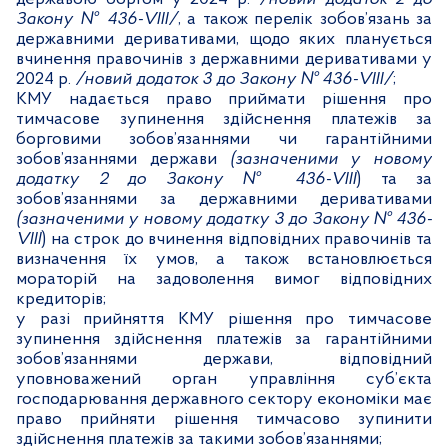
Закону № 436-
VIII
/
,
а також
перелік
зобов’язань за
державними деривативами, щодо яких планується
вчинення правочинів з державними деривативами у
2024 р.
/новий додаток 3 до Закону № 436-
VIII
/
;
КМУ надається право
приймати рішення про
тимчасове зупинення здійснення платежів за
борговими зобов’язаннями чи гарантійними
зобов’язаннями держави
(зазначеними у новому
додатку 2 до Закону № 436-
VIII
) та за
зобов’язаннями за державними деривативами
(зазначеними у новому
додатку 3 до Закону № 436-
VIII
) на строк до вчинення відповідних правочинів та
визначення їх умов, а також встановлюється
мораторій на задоволення вимог відповідних
кредиторів;
у разі прийняття КМУ рішення про тимчасове
зупинення здійснення платежів за гарантійними
зобов’язаннями держави, відповідний
уповноважений орган управління суб’єкта
господарювання державного сектору економіки має
право прийняти рішення тимчасово зупинити
здійснення платежів за такими зобов’язаннями;