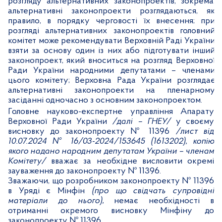
розгляду альтернативних законопроектів, зокрема:
альтернативні законопроекти розглядаються, як
правило, в порядку черговості їх внесення; при
розгляді альтернативних законопроектів головний
комітет може рекомендувати Верховній Раді України
взяти за основу один із них або підготувати інший
законопроект, який вноситься на розгляд Верховної
Ради України народними депутатами – членами
цього комітету; Верховна Рада України розглядає
альтернативні законопроекти на пленарному
засіданні одночасно з основним законопроектом.
Головне науково-експертне управління Апарату
Верховної Ради України
/далі – ГНЕУ/
у своєму
висновку до законопроекту № 11396
/лист від
10.07.2024 № 16/03-2024/
153645
(
1613202
),
копію
якого надано народним депутатам України – членам
Комітету/
вважає за необхідне висловити окремі
зауваження до законопроекту № 11396.
Зважаючи, що розробником законопроекту № 11396
в Уряді є Мінфін
(про що свідчать супровідні
матеріали до нього),
немає необхідності в
отриманні окремого висновку Мінфіну до
законопроекту № 11396.