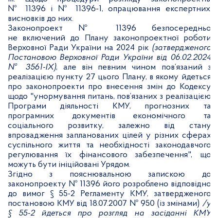
№ 11396 і № 11396-1, опрацювання експертних
висновків до них.
Законопроект № 11396 безпосередньо
не включений до Плану законопроектної роботи
Верховної Ради України на 2024 рік
(затвердженого
Постановою Верховної Ради України від 06.02.2024
№ 3561-IX)
, але він певним чином пов’язаний з
реалізацією пункту 27 цього Плану, в якому йдеться
про законопроекти про внесення змін до Кодексу
щодо "унормування питань, пов’язаних з реалізацією
Програми діяльності КМУ, прогнозних та
програмних документів економічного та
соціального розвитку, залежно від стану
впровадження запланованих цілей у різних сферах
суспільного життя та необхідності законодавчого
регулювання їх фінансового забезпечення", що
можуть бути ініційовані Урядом.
Згідно з пояснювальною запискою до
законопроекту № 11396 його розроблено відповідно
до вимог § 55-2 Регламенту КМУ, затвердженого
постановою КМУ від 18.07.2007 № 950 (із змінами)
/у
§ 55-2 йдеться про розгляд на засіданні КМУ