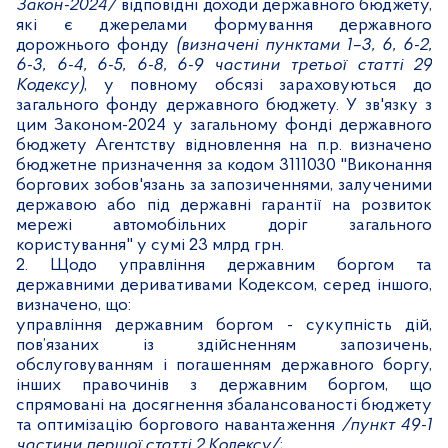
Закон-2024/
відповідні доходи державного бюджету,
які є джерелами формування державного
дорожнього фонду
(визначені пунктами 1–3, 6, 6-2,
6-3, 6-4, 6-5, 6-8, 6-9 частини третьої статті 29
Кодексу)
, у повному обсязі зараховуються до
загального фонду державного бюджету. У зв'язку з
цим Законом-2024 у загальному фонді державного
бюджету Агентству відновлення на п.р. визначено
бюджетне призначення за кодом 3111030 "Виконання
боргових зобов'язань за запозиченнями, залученими
державою або під державні гарантії на розвиток
мережі автомобільних доріг загального
користування" у сумі 23 млрд грн.
2. Щодо управління державним боргом та
державними деривативами Кодексом, серед іншого,
визначено, що:
управління державним боргом
-
сукупність дій,
пов’язаних із здійсненням запозичень,
обслуговуванням і погашенням державного боргу,
інших правочинів з державним боргом, що
спрямовані на досягнення збалансованості бюджету
та оптимізацію боргового навантаження
/пункт
49-1
частини першої статті 2 Кодексу/
;