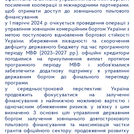
посилення кооперації із міжнародними партнерами,
щоб отримати доступ до зовнішнього пільгового
фінансування;
у І півріччі 2024 р. очікується проведення операції з
управління зовнішнім комерційним боргом України з
метою поступового відновлення боргової стійкості
України, збереження ліквідності та скорочення
дефіциту державного бюджету під час програмного
періоду МВФ (2023–2027 рр.); офіційні кредитори
погодилися на призупинення виплат протягом
програмного періоду МВФ і зобов’язалися
забезпечити додаткову підтримку в управлінні
державним боргом до фінального перегляду
програми;
у середньостроковій перспективі Україна
продовжить фокусуватися на залученні
фінансування з найнижчою можливою вартістю і
одночасним обмеженням ризиків, у зв’язку з цим
визначено 3 основні цілі управління державним
боргом: залучення зовнішнього довгострокового
пільгового фінансування та максимізація частки
грантів офіційного сектору; продовження розвитку