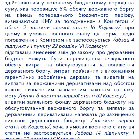
здійснюються у поточному бюджетному періоді на
суму, яка перевищує 5% обсягу державного боргу
на кінець попереднього бюджетного періоду,
визначаються КМУ за погодженням з Комітетом
/
абзац 2 частини сьомої статті 16 Кодексу/
, при
цьому в умовах воєнного стану ця норма щодо
погодження з Комітетом не застосовується
/абзац 4
підпункту 1 пункту 22 розділу
VI
Кодексу/
;
підставами внесення змін до закону про державний
бюджет можуть бути перевищення очікуваного
обсягу витрат на обслуговування та погашення
державного боргу, витрат, пов’язаних з виконанням
гарантійних зобов’язань держави, та видатків на
виплати за державними деривативами над обсягом
коштів, визначеним зазначеним законом на таку
мету
/пункт
6 частини першої статті 52 Кодексу/
;
видатки загального фонду державного бюджету на
обслуговування державного боргу та виплати за
державними деривативами належать до захищених
видатків державного бюджету
/частина перша
статті 55 Кодексу/,
хоча в умовах воєнного стану ця
стаття не застосовується
/абзац 14 підпункту 1