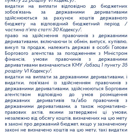
пункту 22 розділу
VI
Кодексу/
;
видатки на виплати відповідно до бюджетних
зобов’язань за державними деривативами
здійснюються за рахунок коштів державного
бюджету на відповідний бюджетний період
/
частина п'ята статті 30 Кодексу/
;
право на здійснення правочинів з державними
деривативами, включаючи їх обмін, випуск, купівлю,
викуп та продаж, належить державі в особі Голови
Боргового агентства за погодженням з Міністром
фінансів, умови правочинів з державними
деривативами визначаються КМУ
/абзац 1 пункту 35
розділу
VI
Кодексу/
;
видатки на виплати за державними деривативами, і
видатки, пов’язані із здійсненням правочинів з
державними деривативами, здійснюються Борговим
агентством відповідно до умов розміщення
державних деривативів та/або правочинів з
державними деривативами, а також нормативно-
правових актів, якими затверджені ці умови,
незалежно від обсягу коштів, визначених на цю мету
в законі про державний бюджет, якщо у зазначеному
законі не визначено коштів на цю мету, такі видатки