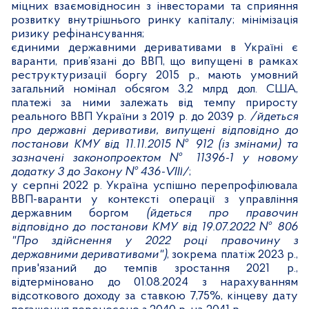
міцних взаємовідносин з інвесторами та сприяння
розвитку внутрішнього ринку капіталу; мінімізація
ризику рефінансування;
єдиними державними деривативами в Україні є
варанти, прив’язані до ВВП, що випущені в рамках
реструктуризації боргу 2015 р., мають умовний
загальний номінал обсягом 3,2 млрд дол. США,
платежі за ними залежать від темпу приросту
реального ВВП України з 2019 р. до 2039 р.
/йдеться
про державні деривативи, випущені відповідно до
постанови КМУ від 11.11.2015 № 912 (із змінами) та
зазначені законопроектом № 11396-1 у новому
додатку 3
до Закону № 436-
VIII
/
;
у серпні 2022 р. Україна успішно перепрофілювала
ВВП-варанти у контексті операції з управління
державним боргом
(йдеться про правочин
відповідно до постанови КМУ від 19.07.2022 № 806
"Про здійснення у 2022 році правочину з
державними деривативами")
, зокрема платіж 2023 р.,
прив'язаний до темпів зростання 2021 р.,
відтерміновано до 01.08.2024 з нарахуванням
відсоткового доходу за ставкою 7,75%, кінцеву дату