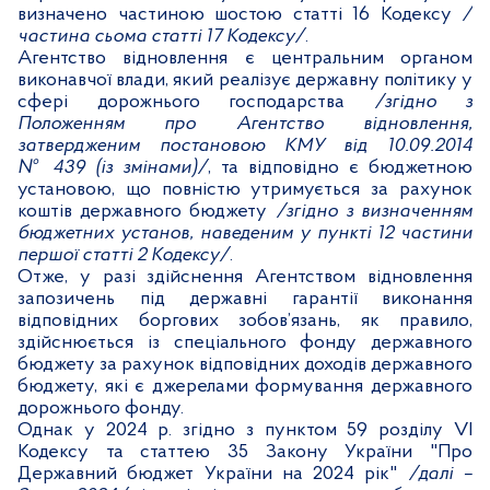
визначено частиною шостою статті 16 Кодексу
/
частина сьома статті 17 Кодексу/
.
Агентство відновлення є центральним органом
виконавчої влади, який реалізує державну політику у
сфері дорожнього господарства
/згідно з
Положенням про Агентство відновлення,
затвердженим постановою КМУ від 10.09.2014
№ 439 (із змінами)/
, та відповідно є бюджетною
установою, що повністю утримується за рахунок
коштів державного бюджету
/згідно з визначенням
бюджетних установ, наведеним у пункті 12 частини
першої статті 2 Кодексу/
.
Отже, у разі здійснення Агентством відновлення
запозичень під державні гарантії виконання
відповідних боргових зобов’язань, як правило,
здійснюється із спеціального фонду державного
бюджету за рахунок відповідних доходів державного
бюджету, які є джерелами формування державного
дорожнього фонду.
Однак у 2024 р. згідно з пунктом 59 розділу VI
Кодексу та статтею 35 Закону України "Про
Державний бюджет України на 2024 рік"
/далі –