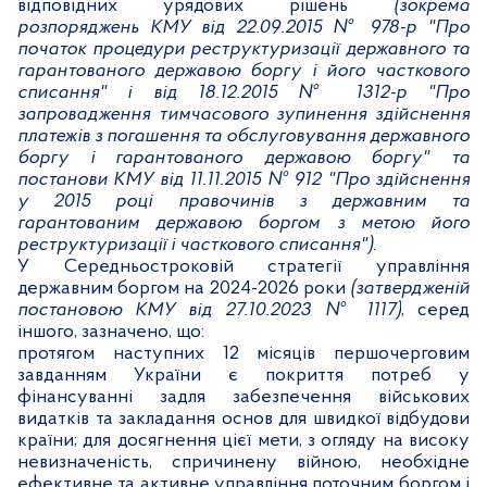
відповідних урядових рішень
(зокрема
розпоряджень КМУ від 22.09.2015 № 978-р "Про
початок процедури реструктуризації державного та
гарантованого державою боргу і його часткового
списання" і від 18.12.2015 № 1312-р "Про
запровадження тимчасового зупинення здійснення
платежів з погашення та обслуговування державного
боргу і гарантованого державою боргу" та
постанови КМУ від 11.11.2015 № 912 "Про здійснення
у 2015 році правочинів з державним та
гарантованим державою боргом з метою його
реструктуризації і часткового списання")
.
У Середньостроковій стратегії управління
державним боргом на 2024-2026 роки
(затвердженій
постановою КМУ від 27.10.2023 №
1117)
, серед
іншого, зазначено, що:
протягом наступних 12 місяців першочерговим
завданням України є покриття потреб у
фінансуванні задля забезпечення військових
видатків та закладання основ для швидкої відбудови
країни; для досягнення цієї мети, з огляду на високу
невизначеність, спричинену війною, необхідне
ефективне та активне управління поточним боргом і