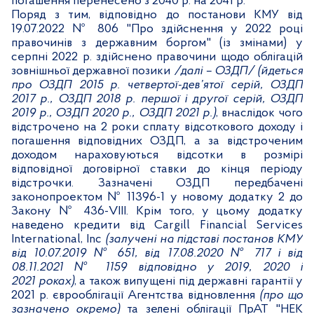
погашення перенесено з 2040 р. на 2041 р.
Поряд з тим, відповідно до постанови КМУ від
19.07.2022 № 806 "Про здійснення у 2022 році
правочинів з державним боргом" (із змінами) у
серпні 2022 р. здійснено правочини щодо облігацій
зовнішньої державної позики
/далі – ОЗДП/
(йдеться
про ОЗДП 2015 р. четвертої-дев’ятої серій, ОЗДП
2017 р., ОЗДП 2018 р. першої і другої серій, ОЗДП
2019 р., ОЗДП 2020 р., ОЗДП 2021 р.)
, внаслідок чого
відстрочено на 2 роки сплату відсоткового доходу і
погашення відповідних ОЗДП, а за відстроченим
доходом нараховуються відсотки в розмірі
відповідної договірної ставки до кінця періоду
відстрочки. Зазначені ОЗДП передбачені
законопроектом № 11396-1 у новому додатку 2
до
Закону № 436-
VIII
. Крім того, у цьому додатку
наведено
кредити від Cargill Financial Services
International, Inc
(залучені на підставі постанов КМУ
від 10.07.2019 № 651, від 17.08.2020 № 717 і від
08.11.2021 № 1159 відповідно у 2019, 2020 і
2021 роках)
, а також випущені під державні гарантії у
2021 р. єврооблігації Агентства відновлення
(про що
зазначено окремо)
та зелені облігації ПрАТ "НЕК