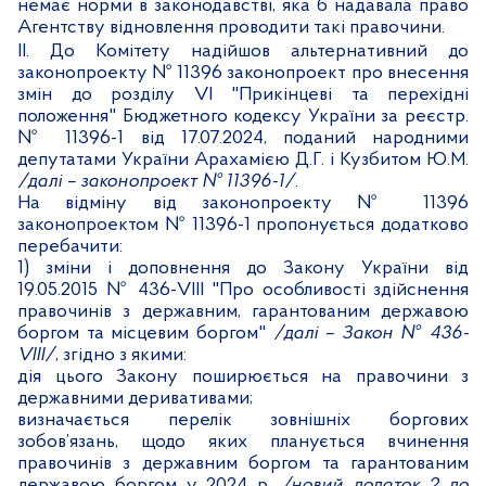
немає норми в законодавстві, яка б надавала право
Агентству відновлення проводити такі правочини.
ІІ. До Комітету надійшов альтернативний до
законопроекту № 11396 законопроект про внесення
змін до
розділу
VI
"Прикінцеві та перехідні
положення" Бюджетного кодексу України за реєстр.
№ 11396-1 від 17.07.2024, поданий народними
депутатами України Арахамією Д.Г. і Кузбитом Ю.М.
/далі – законопроект № 11396-1/
.
На відміну від законопроекту № 11396
законопроектом № 11396-1 пропонується додатково
перебачити:
1) зміни і доповнення до Закону України від
19.05.2015 № 436-
VIII
"Про особливості здійснення
правочинів з державним, гарантованим державою
боргом та місцевим боргом"
/далі – Закон № 436-
VIII
/
, згідно з якими:
дія цього Закону поширюється на правочини з
державними деривативами;
визначається перелік
зовнішніх боргових
зобов’язань, щодо яких планується вчинення
правочинів з державним боргом та гарантованим
державою боргом у 2024 р.
/новий додаток 2 до