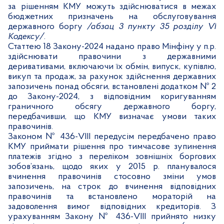
за рішенням КМУ можуть здійснюватися в межах
бюджетних призначень на обслуговування
державного боргу
/абзац 3 пункту 35 розділу
VI
Кодексу/
.
Статтею 18 Закону-2024 надано право Мінфіну у п.р.
здійснювати правочини з державними
деривативами, включаючи їх обмін, випуск, купівлю,
викуп та продаж, за рахунок здійснення державних
запозичень понад обсяги, встановлені додатком № 2
до Закону-2024, з відповідним коригуванням
граничного обсягу державного боргу,
передбачивши, що КМУ визначає умови таких
правочинів.
Законом №
436-VIII передусім передбачено право
КМУ приймати рішення про тимчасове зупинення
платежів згідно з переліком зовнішніх боргових
зобов’язань, щодо яких у 2015 р. планувалося
вчинення правочинів стосовно зміни умов
запозичень, на строк до вчинення відповідних
правочинів та встановлено мораторій на
задоволення вимог відповідних кредиторів. З
урахуванням
Закону №
436-VIII прийнято низку