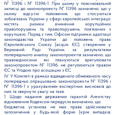
№ 11396 і № 11396-1. При цьому у пояснювальній
записці до законопроекту № 11396 зазначено, що у
ньому відсутні положення, що: стосуються
зобов’язань України у сфері європейської інтеграції;
містять ризики вчинення корупційних
правопорушень та правопорушень, пов’язаних з
корупцією. Поряд з тим, Офісом підтримки адаптації
законодавства України до положень права
Європейського Союзу (acquis ЄС), створеним у
Верховній Раді України, за результатами
попереднього аналізу законопроектів зазначено, що
правовідносини, які плануються врегулювати
законопроектом № 11396, не регулюються правом
ЄС та Угодою про асоціацію з ЄС.
І
V
. У Комітеті в рамках відведеного обмеженого часу
попередньо опрацьовано законопроекти № 11396 і
№ 11396-1 з урахуванням експертних висновків до
них та звернуто увагу на таке.
1. Щодо надання державних гарантій Агентству
відновлення Кодексом передусім визначено, що:
бюджетна установа не має права здійснювати
запозичення у будь-якій формі (крім випадків,