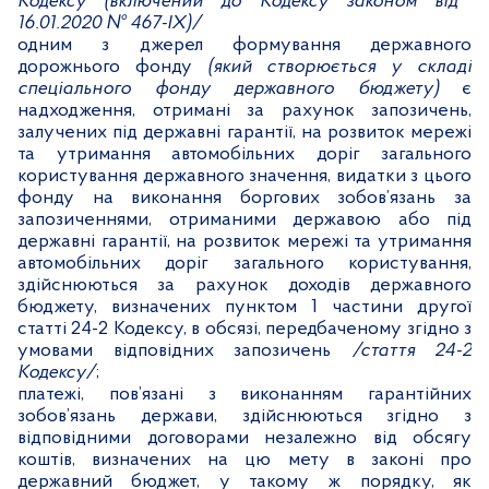
Кодексу (включений до Кодексу законом від
16.01.2020 № 467-ІХ)/
одним з джерел формування державного
дорожнього фонду
(який створюється у складі
спеціального фонду державного бюджету)
є
надходження, отримані за рахунок запозичень,
залучених під державні гарантії, на розвиток мережі
та утримання автомобільних доріг загального
користування державного значення, видатки з цього
фонду на виконання боргових зобов’язань за
запозиченнями, отриманими державою або під
державні гарантії, на розвиток мережі та утримання
автомобільних доріг загального користування,
здійснюються за рахунок доходів державного
бюджету, визначених пунктом 1 частини другої
статті 24-2 Кодексу, в обсязі, передбаченому згідно з
умовами відповідних запозичень
/стаття 24-2
Кодексу/
;
платежі, пов’язані з виконанням гарантійних
зобов’язань держави, здійснюються згідно з
відповідними договорами незалежно від обсягу
коштів, визначених на цю мету в законі про
державний бюджет, у такому ж порядку, як