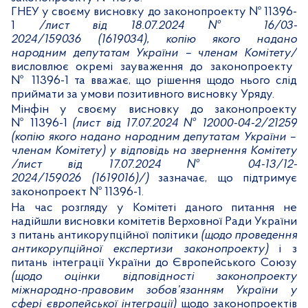
ГНЕУ у своєму висновку до законопроекту № 11396-
1
/лист від 18.07.2024 № 16/03-
2024/
15
9036 (
161
9034), копію якого надано
народним депутатам України – членам Комітету/
висловлює окремі зауваження до законопроекту
№ 11396-1 та вважає, що рішення щодо нього слід
приймати за умови позитивного висновку Уряду.
Мінфін у своєму висновку до законопроекту
№ 11396-1
(лист від 17.07.2024 № 12000-04-2/21259
(
копію якого надано народним депутатам України –
членам Комітету
)
у відповідь на звернення Комітету
/лист від 17.07.2024 № 04-13/12-
2024/159026 (1619016)/)
зазначає, що підтримує
законопроект № 11396-1.
На час розгляду у Комітеті даного питання не
надійшли висновки комітетів Верховної Ради України
з питань антикорупційної політики
(щодо проведення
антикорупційної експертизи законопроекту)
і з
питань інтеграції України до Європейського Союзу
(щодо оцінки відповідності законопроекту
міжнародно-правовим зобов’язанням України у
сфері європейської інтеграції)
щодо законопроектів