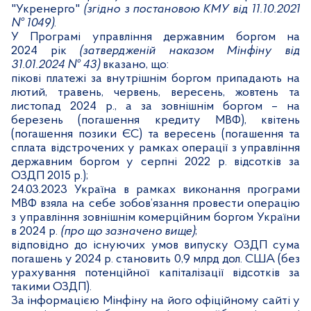
"Укренерго"
(згідно з постановою КМУ від 11.10.2021
№ 1049)
.
У Програмі управління державним боргом на
2024 рік
(затвердженій наказом Мінфіну від
31.01.2024 № 43)
вказано, що:
пікові платежі за внутрішнім боргом припадають на
лютий, травень, червень, вересень, жовтень та
листопад 2024 р., а за зовнішнім боргом – на
березень (погашення кредиту МВФ), квітень
(погашення позики ЄС) та вересень (погашення та
сплата відстрочених у рамках операції з управління
державним боргом у серпні 2022 р. відсотків за
ОЗДП 2015 р.);
24.03.2023 Україна в рамках виконання програми
МВФ взяла на себе зобов’язання провести операцію
з управління зовнішнім комерційним боргом України
в 2024 р.
(про що зазначено вище)
;
відповідно до існуючих умов випуску ОЗДП сума
погашень у 2024 р. становить 0,9 млрд дол. США (без
урахування потенційної капіталізації відсотків за
такими ОЗДП).
За інформацією Мінфіну на його офіційному сайті у