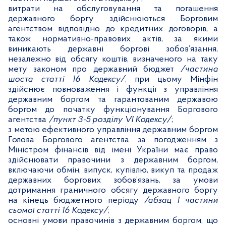
витрати на обслуговування та погашення
державного боргу здійснюються Борговим
агентством відповідно до кредитних договорів, а
також нормативно-правових актів, за якими
виникають державні боргові зобов’язання,
незалежно від обсягу коштів, визначеного на таку
мету законом про державний бюджет
/частина
шоста статті 16 Кодексу/
, при цьому Мінфін
здійснює повноваження і функції з управління
державним боргом та гарантованим державою
боргом до початку функціонування Боргового
агентства
/пункт 3-5 розділу
VI
Кодексу/
;
з метою ефективного управління державним боргом
Голова Боргового агентства за погодженням з
Міністром фінансів від імені України має право
здійснювати правочини з державним боргом,
включаючи обмін, випуск, купівлю, викуп та продаж
державних боргових зобов’язань, за умови
дотримання граничного обсягу державного боргу
на кінець бюджетного періоду
/абзац 1 частини
сьомої статті 16 Кодексу/
;
основні умови правочинів з державним боргом, що