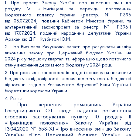
1.
Про проект Закону України про внесення змін до
розділу
VI «Прикінцеві та перехідні положення»
Бюджетного кодексу України (реєстр. № 11396
від 05.07.2024), поданий Кабінетом Міністрів України, та
альтернативний законопроект за реєстр. № 11396-1
від
17.07.2024, поданий народними депутатами України
Арахамією Д.Г. і Кузбитом Ю.М.
2.
Про Висновок Рахункової палати про результати аналізу
виконання закону про Державний бюджет України на
2024 рік у першому кварталі та інформацію щодо поточного
стану виконання державного бюджету у 2024 році.
3.
Про розгляд законопроектів щодо їх впливу на показники
бюджету та відповідності законам, що регулюють бюджетні
відносини, згідно з Регламентом Верховної Ради України і
Бюджетним кодексом України.
4. Різне.
– Про звернення громадянина України
Голодницького О.Г. щодо надання роз’яснення
стосовно застосування пункту 10 розділу ІІ
«Прикінцеві положення» Закону України від
13.04.2020 № 553-ХІ «Про внесення змін до Закону
України «Про Державний бюджет України на