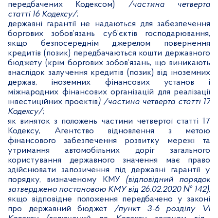
передбачених Кодексом)
/частина четверта
статті 16 Кодексу/
;
державні гарантії не надаються для забезпечення
боргових зобов’язань суб’єктів господарювання,
якщо безпосереднім джерелом повернення
кредитів (позик) передбачаються кошти державного
бюджету (крім боргових зобов’язань, що виникають
внаслідок залучення кредитів (позик) від іноземних
держав, іноземних фінансових установ і
міжнародних фінансових організацій для реалізації
інвестиційних проектів
) /частина четверта статті 17
Кодексу/
;
як виняток з положень частини четвертої статті 17
Кодексу, Агентство відновлення з метою
фінансового забезпечення розвитку мережі та
утримання автомобільних доріг загального
користування державного значення має право
здійснювати запозичення під державні гарантії у
порядку, визначеному КМУ
(відповідний порядок
затверджено постановою КМУ від 26.02.2020 № 142)
,
якщо відповідне положення передбачено у законі
про державний бюджет
/пункт 3-6 розділу
VI