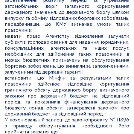
забезпечення розвитку мережі та утримання
автомобільних доріг загального користування
державного значення, до державного боргу шляхом
випуску та обміну відповідних боргових зобов’язань,
передбачивши, що КМУ визначає умови таких
правочинів;
надати право Агентству відновлення залучати
суб’єктів господарювання для надання юридичних,
консультаційних, агентських та інших послуг,
необхідних для здійснення таких правочинів, в
межах бюджетних призначень на обслуговування
боргових зобов’язань, що виникли за запозиченнями,
залученими під державні гарантії;
встановити, що Мінфін за результатами таких
правочинів здійснює відповідне коригування
граничного обсягу державного боргу, визначеного
законом про державний бюджет на відповідний
період, та показників фінансування державного
бюджету понад обсяги, затверджені законом про
державний бюджет на відповідний період.
У
пояснювальній записці до законопроекту № 11396
з приводу обґрунтування необхідності його
прийняття вказано, що: