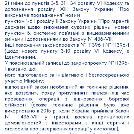
2) зміни до пунктів 3-5, 31 і 34
розділу
VI
Кодексу та
доповнення
розділу XIII Закону України "Про
виконавче провадження" новим
пунктом 1-6 і розділу II Закону України "Про гарантії
держави щодо виконання судових рішень" новим
пунктом 5, системно пов’язані з вищезазначеними
змінами і доповненнями до Закону № 436-VIII.
Інші положення законопроектів № 11396 і № 11396-1
(щодо нового пункту 3-10 розділу
VI
Кодексу) є
ідентичними.
У пояснювальній записці до законопроекту № 11396-
1 вказано, що:
його підготовлено за ініціативою і безпосередньою
участю Мінфіну;
відповідний закон необхідний як технічне рішення,
яке дозволить Уряду призупиняти платежі під час
проведення операції з відновлення боргової
стійкості (схоже технічне рішення було вже
використано в 2015 р., коли Україна прийняла Закон
№ 436-
VIII
у травні, досягла принципових
домовленостей з інвесторами в кінці серпня і
оголосила про завершення операції у листопаді);