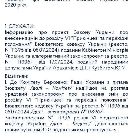
2020 рік».
1. СЛУХАЛИ:
Інформацію про проект Закону України про
внесення змін до
розділу
VI
"Прикінцеві та перехідні
положення" Бюджетного кодексу України (реєстр.
№
1139
6 від 05.0
7
.202
4
), поданий Кабінетом Міністрів
України, та альтернативний законопроект за реєстр.
№ 11396-1 від 17.07.2024, поданий народними
депутатами України Арахамією Д.Г. і Кузбитом Ю.М.
Відмітили:
І. До Комітету Верховної Ради України з питань
бюджету
/далі – Комітет/
надійшов на розгляд
урядовий законопроект про внесення змін до
розділу
VI
"Прикінцеві та перехідні положення"
Бюджетного кодексу України за реєстр. №
1139
6 від
05.0
7
.202
4
/далі – законопроект № 11396/
.
Законопроектом №
1139
6 розділ VI Бюджетного
кодексу України
/далі – Кодекс/
доповнюється
новим пунктом 3-10, згідно з яким пропонується: