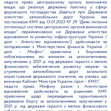
надати право центральному органу виконавчої
влади, що реалізує державну політику у сфері
дорожнього господарства
(йдеться про Державне
агентство автомобільних доріг України, яке
постановою КМУ від 13.01.2023 № 29 "Деякі питання
оптимізації системи центральних органів виконавчої
влади" перейменовано на Державне агентство
відновлення та розвитку інфраструктури України /
далі – Агентство відновлення/)
, здійснювати за
погодженням з Міністерством фінансів України
/
далі – Мінфін/
правочини з борговими
зобов’язаннями, які виникли за запозиченнями,
залученими у 2021 р. під державні гарантії з метою
фінансового забезпечення розвитку мережі та
утримання автомобільних доріг загального
користування державного значення, на умовах, що
визначає Кабінет Міністрів України
/далі – КМУ/
;
надати право Мінфіну разом з Агентством
відновлення здійснювати за рішенням КМУ
правочини щодо переведення гарантованого
державою боргу за запозиченнями, залученими у
2021 р. під державні гарантії з метою фінансового