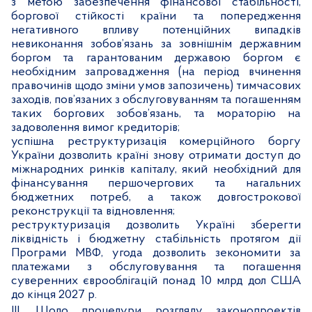
з метою забезпечення фінансової стабільності,
боргової стійкості країни та попередження
негативного впливу потенційних випадків
невиконання зобов’язань за зовнішнім державним
боргом та гарантованим державою боргом є
необхідним запровадження (на період вчинення
правочинів щодо зміни умов запозичень) тимчасових
заходів, пов’язаних з обслуговуванням та погашенням
таких боргових зобов’язань, та мораторію на
задоволення вимог кредиторів;
успішна реструктуризація комерційного боргу
України дозволить країні знову отримати доступ до
міжнародних ринків капіталу, який необхідний для
фінансування першочергових та нагальних
бюджетних потреб, а також довгострокової
реконструкції та відновлення;
реструктуризація дозволить Україні зберегти
ліквідність і бюджетну стабільність протягом дії
Програми МВФ, угода дозволить зекономити за
платежами з обслуговування та погашення
суверенних єврооблігацій понад 10 млрд дол США
до кінця 2027 р.
ІІІ. Щодо процедури розгляду законопроектів