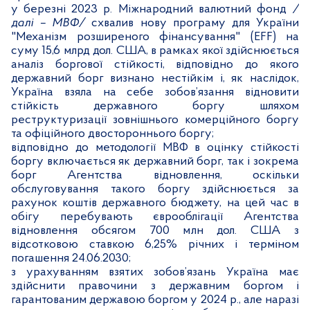
у березні 2023 р. Міжнародний валютний фонд
/
далі – МВФ/
схвалив нову програму для України
"Механізм розширеного фінансування" (EFF) на
суму 15,6 млрд дол. США, в рамках якої здійснюється
аналіз боргової стійкості, відповідно до якого
державний борг визнано нестійкім і, як наслідок,
Україна взяла на себе зобов’язання відновити
стійкість державного боргу шляхом
реструктуризації зовнішнього комерційного боргу
та офіційного двостороннього боргу;
відповідно до методології МВФ в оцінку стійкості
боргу включається як державний борг, так і зокрема
борг Агентства відновлення, оскільки
обслуговування такого боргу здійснюється за
рахунок коштів державного бюджету, на цей час в
обігу перебувають єврооблігації Агентства
відновлення обсягом 700 млн дол. США з
відсотковою ставкою 6,25% річних і терміном
погашення 24.06.2030;
з урахуванням взятих зобов’язань Україна має
здійснити правочини з державним боргом і
гарантованим державою боргом у 2024 р., але наразі