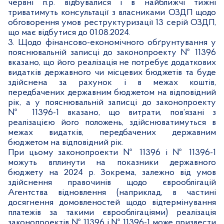
червні п.р. відбувалися і в найближчі тижні
триватимуть консультації з власниками ОЗДП щодо
обговорення умов реструктуризації 13 серій ОЗДП,
що має відбутися до 01.08.2024.
3. Щодо фінансово-економічного обґрунтування у
пояснювальній записці до законопроекту № 11396
вказано, що його реалізація не потребує додаткових
видатків державного чи місцевих бюджетів та буде
здійснена за рахунок і в межах коштів,
передбачених державним бюджетом на відповідний
рік, а у пояснювальній записці до законопроекту
№ 11396-1 вказано, що витрати, пов’язані з
реалізацією його положень, здійснюватимуться в
межах видатків, передбачених державним
бюджетом на відповідний рік.
При цьому законопроекти № 11396 і № 11396-1
можуть вплинути на показники державного
бюджету на 2024 р. Зокрема, залежно від умов
здійснення правочинів щодо єврооблігацій
Агентства відновлення
(наприклад, в частині
досягнення домовленостей щодо відтермінування
платежів за такими єврооблігаціями) реалізація
законопроектів № 11396 і № 11396-1 може призвести