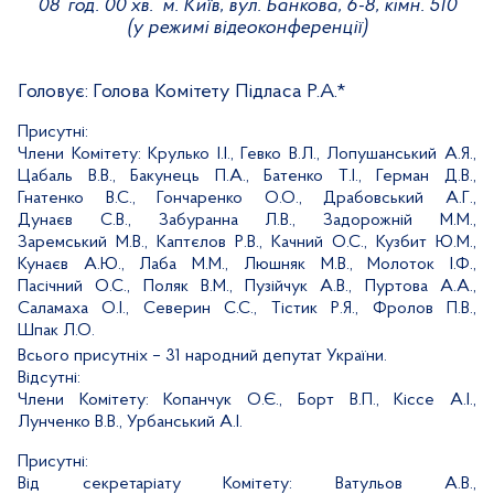
08
год. 00 хв.
м. Київ, вул. Банкова, 6-8, кімн. 510
(у режимі відеоконференції)
Головує:
Голова Комітету Підласа Р.А.*
Присутні:
Члени Комітету:
Крулько І.І., Гевко В.Л., Лопушанський А.Я.,
Цабаль В.В., Бакунець П.А., Батенко Т.І., Герман Д.В.,
Гнатенко В.С., Гончаренко О.О., Драбовський А.Г.,
Дунаєв С.В., Забуранна Л.В., Задорожній М.М.,
Заремський М.В., Каптєлов Р.В., Качний О.С., Кузбит Ю.М.,
Кунаєв А.Ю., Лаба М.М., Люшняк М.В., Молоток І.Ф.,
Пасічний О.С., Поляк В.М., Пузійчук А.В., Пуртова А.А.,
Саламаха О.І., Северин С.С., Тістик Р.Я., Фролов П.В.,
Шпак Л.О.
Всього присутніх
– 31 народний депутат України.
Відсутні:
Члени Комітету:
Копанчук О.Є., Борт В.П., Кіссе А.І.,
Лунченко В.В., Урбанський А.І.
Присутні:
Від секретаріату Комітету:
Ватульов А.В.,