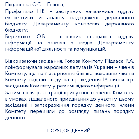
Піщанська О.С. – Голова;
Профатило Н.В. – заступник начальника відділу
експертизи й аналізу надходжень державного
бюджету Департаменту контролю державного
бюджету;
Бережнюк О.В. – головник спеціаліст відділу
інформації та зв’язків з медіа Департаменту
інформаційної діяльності та комунцкацій.
Відкриваючи засідання, Голова Комітету Підласа Р.А.
поінформувала народних депутатів України – членів
Комітету, що на її звернення більше половини членів
Комітету надали згоду на проведення 18 липня п.р.
засідання Комітету у режимі відеоконференції.
Затим, після реєстрації присутності членів Комітету
в умовах віддаленого приєднання до участі у цьому
засіданні і затвердження порядку денного, члени
Комітету перейшли до розгляду питань порядку
денного.
ПОРЯДОК ДЕННИЙ: