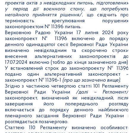
проектів актів з невідкладних питань, підготовлених
у період дії воєнного стану, що потребують
негайного прийняття рішення/
, що свідчить про
терміновість врегулювання порушених
законопроектом № 11396 питань.
Верховною Радою України 17 липня 2024 року
законопроект № 11396 включено до порядку
денного одинадцятої сесії Верховної Ради України,
визначено невідкладним та скорочено строки
внесення альтернативних законопроектів до
17.07.2024 включно (тобто до кінця зазначеного дня).
У встановлений строк до законопроекту № 11396
подано один альтернативний законопроект –
законопроект № 11396-1
(про що зазначено вище)
.
Згідно з частиною четвертою статті 101 Регламенту
Верховної Ради України
/далі – Регламент/
законопроект, визначений як невідкладний, після
завершення його попереднього розгляду
включається до порядку денного найближчого
пленарного засідання Верховної Ради України і
розглядається позачергово.
Статтею 110 Регламенту визначено особливості