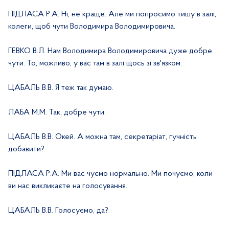
ПІДЛАСА Р.А. Ні, не краще. Але ми попросимо тишу в залі,
колеги, щоб чути Володимира Володимировича.
ГЕВКО В.Л. Нам Володимира Володимировича дуже добре
чути. То, можливо, у вас там в залі щось зі зв'язком.
ЦАБАЛЬ В.В. Я теж так думаю.
ЛАБА М.М. Так, добре чути.
ЦАБАЛЬ В.В. Окей. А можна там, секретаріат, гучність
добавити?
ПІДЛАСА Р.А. Ми вас чуємо нормально. Ми почуємо, коли
ви нас викликаєте на голосування.
ЦАБАЛЬ В.В. Голосуємо, да?