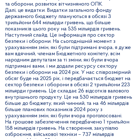
та оборони, розвиток вітчизняного ОПК.
Далі, це видатки. Видатки загального фонду
державного бюджету плануються в обсязі 3
трильйони 644 мільярди гривень, що більше
показників цього року на 535 мільярдів гривень.
Наступний слайд. Це інформація про сектор
безпеки і оборони. На сьогоднішній момент з
урахуванням змін, які були підтримані вчора, я дуже
вам вдячний, членам Бюджетного комітету, всім
народним депутатам за ті зміни, які були вчора
підтримані вами, і ми додали ресурсу сектору
безпеки і оборони на 2024 рік. У нас співрозмірний
обсяг буде на 2025 рік, і передбачається бюджет на
сектор безпеки і оборони в обсязі 2 трильйони 223
мільярди гривень. Це складає 26 відсотків валового
внутрішнього продукту. Це на 530 мільярдів гривень
більше до бюджету, який чинний, та на 46 мільярдів
більше планових показників 2024 року з
урахуванням змін, які були вчора проголосовані.
На грошове забезпечення передбачено 1 трильйон
158 мільярдів гривень. На створення, закупівлю
озброєння, військової техніки – 737 мільярдів