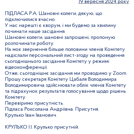
19 вересня 2024 року
ПІДЛАСА Р.А. Шановні колеги, дякую, що
підключилися вчасно.
У нас нарешті є кворум, і ми будемо за хвилину
починати наше засідання.
Шановні колеги, шановні запрошені, пропоную
розпочинати роботу.
На моє звернення більше половини членів Комітету
надіслали персональний лист-згоду на проведення
сьогоднішнього засідання Комітету у режимі
відеоконференції.
Отже, сьогоднішнє засідання ми проводимо у Zoom.
Прошу секретаря Комітету Цабаля Володимира
Володимировича здійснювати облік членів Комітету
та підрахунок результатів голосування щодо рішень
Комітету.
Перевіримо присутність.
Підласа Роксолана Андріївна. Присутня.
Крулько Іван Іванович.
КРУЛЬКО І.І. Крулько присутній.