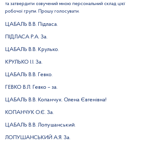
та затвердити озвучений мною персональний склад цієї
робочої групи. Прошу голосувати.
ЦАБАЛЬ В.В. Підласа.
ПІДЛАСА Р.А. За.
ЦАБАЛЬ В.В. Крулько.
КРУЛЬКО І.І. За.
ЦАБАЛЬ В.В. Гевко.
ГЕВКО В.Л. Гевко – за.
ЦАБАЛЬ В.В. Копанчук. Олена Євгенівна!
КОПАНЧУК О.Є. За.
ЦАБАЛЬ В.В. Лопушанський.
ЛОПУШАНСЬКИЙ А.Я. За.