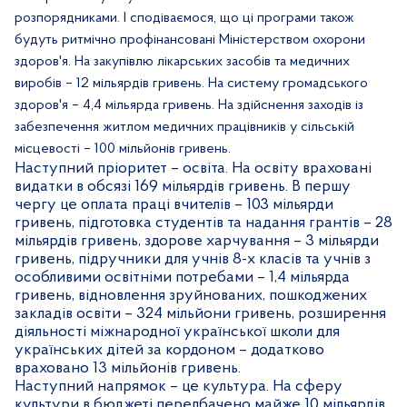
розпорядниками. І сподіваємося, що ці програми також
будуть ритмічно профінансовані Міністерством охорони
здоров'я. На закупівлю лікарських засобів та медичних
виробів – 12 мільярдів гривень. На систему громадського
здоров'я – 4,4 мільярда гривень. На здійснення заходів із
забезпечення житлом медичних працівників у сільській
місцевості – 100 мільйонів гривень.
Наступний пріоритет – освіта. На освіту враховані
видатки в обсязі 169 мільярдів гривень. В першу
чергу це оплата праці вчителів – 103 мільярди
гривень, підготовка студентів та надання грантів – 28
мільярдів гривень, здорове харчування – 3 мільярди
гривень, підручники для учнів 8-х класів та учнів з
особливими освітніми потребами – 1,4 мільярда
гривень, відновлення зруйнованих, пошкоджених
закладів освіти – 324 мільйони гривень, розширення
діяльності міжнародної української школи для
українських дітей за кордоном – додатково
враховано 13 мільйонів гривень.
Наступний напрямок – це культура. На сферу
культури в бюджеті передбачено майже 10 мільярдів