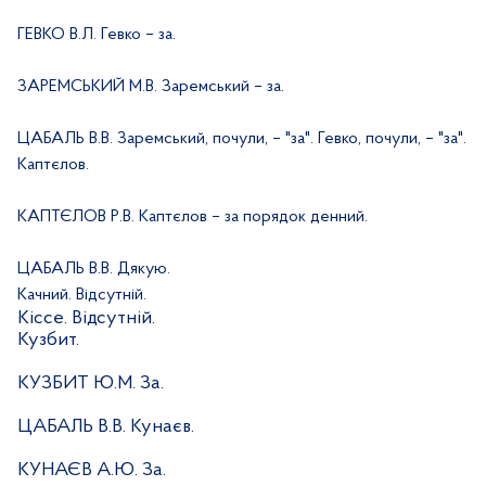
ГЕВКО В.Л. Гевко – за.
ЗАРЕМСЬКИЙ М.В. Заремський – за.
ЦАБАЛЬ В.В. Заремський, почули, – "за". Гевко, почули, – "за".
Каптєлов.
КАПТЄЛОВ Р.В. Каптєлов – за порядок денний.
ЦАБАЛЬ В.В. Дякую.
Качний. Відсутній.
Кіссе. Відсутній.
Кузбит.
КУЗБИТ Ю.М. За.
ЦАБАЛЬ В.В. Кунаєв.
КУНАЄВ А.Ю. За.