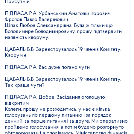
Присутній.
ПІДЛАСА Р.А. Урбанський Анатолій Ігорович.
Фролов Павло Валерійович.
Шпак Любов Олександрівна. Була ж тільки що.
Володимире Володимировичу, прошу підтвердити
наявність кворуму.
ЦАБАЛЬ В.В. Зареєструвалось 19 членів Комітету.
Кворум є.
ПІДЛАСА Р.А. Вас дуже погано чути.
ЦАБАЛЬ В.В. Зареєструвалось 19 членів Комітету.
Так краще чути?
ПІДЛАСА Р.А. Добре. Засідання оголошую
відкритим.
Колеги, прошу не розходитись, у нас є кілька
голосувань по першому питанню і за порядок
денний, за перше питання і за друге. Ми оперативно
пройдемо голосування, а потім будемо розгорнуто
обговорювати і, я сподіваюсь, Міністерство фінансів