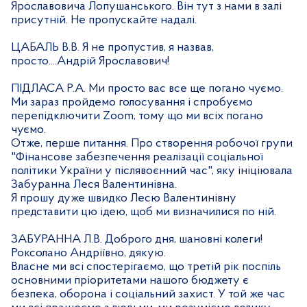
Ярославовича Лопушанського. Він тут з нами в залі
присутній. Не пропускайте надалі.
ЦАБАЛЬ В.В. Я не пропустив, я назвав,
просто....Андрій Ярославович!
ПІДЛАСА Р.А. Ми просто вас все ще погано чуємо.
Ми зараз пройдемо голосування і спробуємо
перепідключити Zoom, тому що ми всіх погано
чуємо.
Отже, перше питання. Про створення робочої групи
"Фінансове забезпечення реалізації соціальної
політики України у післявоєнний час", яку ініціювала
Забуранна Леся Валентинівна.
Я прошу дуже швидко Лесю Валентинівну
представити цю ідею, щоб ми визначилися по ній.
ЗАБУРАННА Л.В. Доброго дня, шановні колеги!
Роксолано Андріївно, дякую.
Власне ми всі спостерігаємо, що третій рік поспіль
основними пріоритетами нашого бюджету є
безпека, оборона і соціальний захист. У той же час