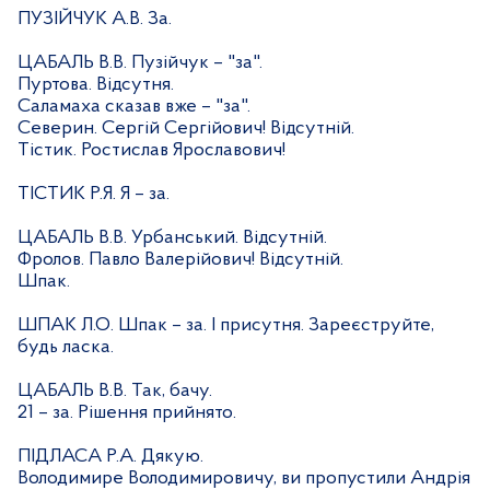
ПУЗІЙЧУК А.В. За.
ЦАБАЛЬ В.В. Пузійчук – "за".
Пуртова. Відсутня.
Саламаха сказав вже – "за".
Северин. Сергій Сергійович! Відсутній.
Тістик. Ростислав Ярославович!
ТІСТИК Р.Я. Я – за.
ЦАБАЛЬ В.В. Урбанський. Відсутній.
Фролов. Павло Валерійович! Відсутній.
Шпак.
ШПАК Л.О. Шпак – за. І присутня. Зареєструйте,
будь ласка.
ЦАБАЛЬ В.В. Так, бачу.
21 – за. Рішення прийнято.
ПІДЛАСА Р.А. Дякую.
Володимире Володимировичу, ви пропустили Андрія