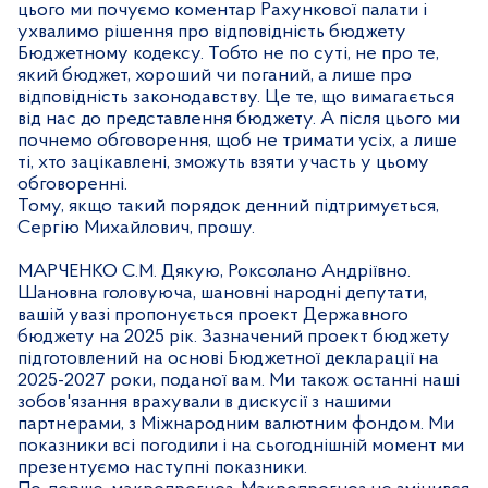
цього ми почуємо коментар Рахункової палати і
ухвалимо рішення про відповідність бюджету
Бюджетному кодексу. Тобто не по суті, не про те,
який бюджет, хороший чи поганий, а лише про
відповідність законодавству. Це те, що вимагається
від нас до представлення бюджету. А після цього ми
почнемо обговорення, щоб не тримати усіх, а лише
ті, хто зацікавлені, зможуть взяти участь у цьому
обговоренні.
Тому, якщо такий порядок денний підтримується,
Сергію Михайлович, прошу.
МАРЧЕНКО С.М. Дякую, Роксолано Андріївно.
Шановна головуюча, шановні народні депутати,
вашій увазі пропонується проект Державного
бюджету на 2025 рік. Зазначений проект бюджету
підготовлений на основі Бюджетної декларації на
2025-2027 роки, поданої вам. Ми також останні наші
зобов'язання врахували в дискусії з нашими
партнерами, з Міжнародним валютним фондом. Ми
показники всі погодили і на сьогоднішній момент ми
презентуємо наступні показники.