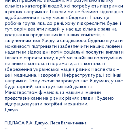
ми всі працюємо з людьми, ми розуміємо велику
кількість категорій людей, які потребують підтримки
в різних напрямках. І інколи ми не бачимо відповідно
відображення в тому числі в бюджеті. І тому ця
робоча група, яка, до речі, хочу підкреслити, буде, і
тут, окрім дев'яти людей, у нас ще кілька є заяв на
доєднання представників з інших комітетів, з
залученням теж Уряду, я сподіваюся, будемо шукати
можливості підтримати і забезпечити наших людей і
надати їм відповідні потім соціальні послуги, виплати,
і власне сприяти тому, щоб ми знайшли порозуміння
не лише в контексті перемоги, а і в контексті
збереження української нації в різних її аспектах –
це і медицина, і здоров'я, і інфраструктура, і всі інші
напрямки. Тому охоче запрошую вас. Я думаю, у нас
буде гарний, конструктивний діалог і з
Міністерством фінансів, і з нашими іншими
представниками на різних рівнях влади і будемо
відпрацьовувати потрібні
механізми.
Дякую.
ПІДЛАСА Р.А. Дякую, Леся Валентинівна.