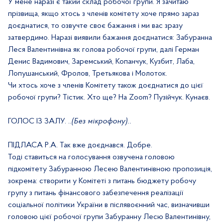
У мене наразі є такий склад робочої групи. Я зачитаю
прізвища, якщо хтось з членів комітету хоче прямо зараз
доєднатися, то озвучте своє бажання і ми вас зразу
затвердимо. Наразі виявили бажання доєднатися: Забуранна
Леся Валентинівна як голова робочої групи, далі Герман
Денис Вадимович, Заремський, Копанчук, Кузбит, Лаба,
Лопушанський, Фролов, Третьякова і Молоток.
Чи хтось хоче з членів Комітету також доєднатися до цієї
робочої групи? Тістик. Хто ще? На Zoom? Пузійчук. Кунаєв.
ГОЛОС ІЗ ЗАЛУ. ..
(Без мікрофону)..
ПІДЛАСА Р.А. Так вже доєднався. Добре.
Тоді ставиться на голосування озвучена головою
підкомітету Забуранною Лесею Валентинівною пропозиція,
зокрема: створити у Комітеті з питань бюджету робочу
групу з питань фінансового забезпечення реалізації
соціальної політики України в післявоєнний час, визначивши
головою цієї робочої групи Забуранну Лесю Валентинівну,