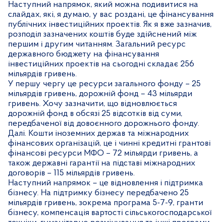
Наступний напрямок, який можна подивитися на
слайдах, які, я думаю, у вас роздані, це фінансування
публічних інвестиційних проектів. Як я вже зазначив,
розподіл зазначених коштів буде здійснений між
першим і другим читанням. Загальний ресурс
державного бюджету на фінансування
інвестиційних проектів на сьогодні складає 256
мільярдів гривень.
У першу чергу це ресурси загального фонду – 25
мільярдів гривень, дорожній фонд – 43 мільярди
гривень. Хочу зазначити, що відновлюється
дорожній фонд в обсязі 25 відсотків від суми,
передбаченої від довоєнного дорожнього фонду.
Далі. Кошти іноземних держав та міжнародних
фінансових організацій, це і чинні кредитні грантові
фінансові ресурси МФО – 72 мільярди гривень, а
також державні гарантії на підставі міжнародних
договорів – 115 мільярдів гривень.
Наступний напрямок – це відновлення і підтримка
бізнесу. На підтримку бізнесу передбачено 25
мільярдів гривень, зокрема програма 5-7-9, гранти
бізнесу, компенсація вартості сільськогосподарської