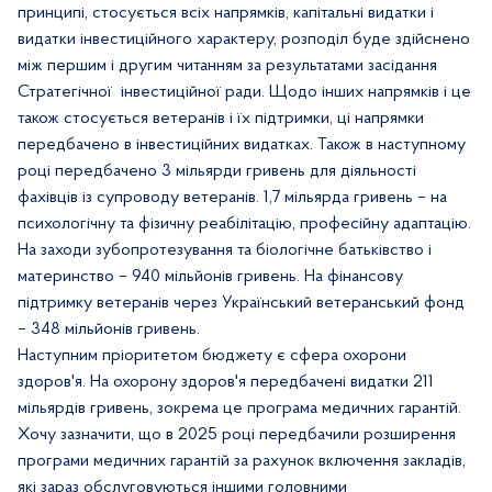
принципі, стосується всіх напрямків, капітальні видатки і
видатки інвестиційного характеру, розподіл буде здійснено
між першим і другим читанням за результатами засідання
Стратегічної
інвестиційної ради. Щодо інших напрямків і це
також стосується ветеранів і їх підтримки, ці напрямки
передбачено в інвестиційних видатках. Також в наступному
році передбачено 3 мільярди гривень для діяльності
фахівців із супроводу ветеранів. 1,7 мільярда гривень – на
психологічну та фізичну реабілітацію, професійну адаптацію.
На заходи зубопротезування та біологічне батьківство і
материнство – 940 мільйонів гривень. На фінансову
підтримку ветеранів через Український ветеранський фонд
– 348 мільйонів гривень.
Наступним пріоритетом бюджету є сфера охорони
здоров'я. На охорону здоров'я передбачені видатки 211
мільярдів гривень, зокрема це програма медичних гарантій.
Хочу зазначити, що в 2025 році передбачили розширення
програми медичних гарантій за рахунок включення закладів,
які зараз обслуговуються іншими головними