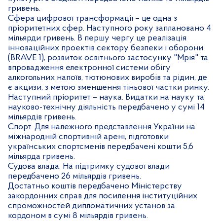
гривень.
Сфера цифрової трансформації – це одна з
пріоритетних сфер. Наступного року заплановано 4
мільярди гривень. В першу чергу це реалізація
інноваційних проектів сектору безпеки і оборони
(
BRAVE
1), розвиток освітнього застосунку "Мрія" та
впровадження електронної системи обігу
алкогольних напоїв, тютюнових виробів та рідин, де
є акцизи, з метою зменшення тіньової частки ринку.
Наступний пріоритет – наука. Видатки на науку та
науково-технічну діяльність передбачено у сумі 14
мільярдів гривень.
Спорт. Для належного представлення України на
міжнародній спортивній арені, підготовки
українських спортсменів передбачені кошти 5,6
мільярда гривень.
Судова влада. На підтримку судової влади
передбачено 26 мільярдів гривень.
Достатньо коштів передбачено Міністерству
закордонних справ для посилення інституційних
спроможностей дипломатичних установ за
кордоном в сумі 8 мільярдів гривень.