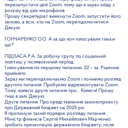
перезапустити цей Zoom, тому що я зараз зійду з
розуму від цих мікрофонів.
Прошу секретаріат вимкнути Zoom, запустити його
заново, а всіх, хто на Zoom, перепідключитися.
Дякую.
ГОНЧАРЕНКО О.О. А за що хоч голосували тільки
що?
ПІДЛАСА Р.А. За робочу групу по соціальній
політиці у післявоєнний період.
Голосування по першому питанню. 22 – за. Рішення
прийнято.
Зараз ми перепідключаємо
Zoom
і почнемо розгляд
другого питання. Пробуємо відремонтувати
Zoom
.
Тому, колеги, друге питання про… Колеги! Прошу
тиші в залі. Дякую.
Друге питання. Про представлення законопроекту
про Державний бюджет на 2025 рік.
Я пропоную такий порядок розгляду питання:
Міністр фінансів Сергій Михайлович Марченко
зробить презентацію державного бюджету, після