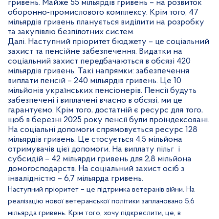
гривень. Майже 55 мільярдів гривень – на розвиток
оборонно-промислового комплексу. Крім того, 47
мільярдів гривень планується виділити на розробку
та закупівлю безпілотних систем.
Далі. Наступний пріоритет бюджету – це соціальний
захист та пенсійне забезпечення. Видатки на
соціальний захист передбачаються в обсязі 420
мільярдів гривень. Такі напрямки: забезпечення
виплати пенсій – 240 мільярдів гривень. Це 10
мільйонів українських пенсіонерів. Пенсії будуть
забезпечені і виплачені вчасно в обсязі, ми це
гарантуємо. Крім того, достатній є ресурс для того,
щоб в березні 2025 року пенсії були проіндексовані.
На соціальні допомоги спрямовується ресурс 128
мільярдів гривень. Це стосується 4,5 мільйона
отримувачів цієї допомоги. На виплату пільг
і
субсидій – 42 мільярди гривень для 2,8 мільйона
домогосподарств. На соціальний захист осіб з
інвалідністю – 6,7 мільярда гривень.
Наступний пріоритет – це підтримка ветеранів війни. На
реалізацію нової ветеранської політики заплановано 5,6
мільярда гривень. Крім того, хочу підкреслити, це, в