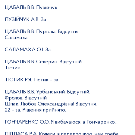
ЦАБАЛЬ В.В. Пузійчук.
ПУЗІЙЧУК А.В. За.
ЦАБАЛЬ В.В. Пуртова. Відсутня.
Саламаха.
САЛАМАХА О.І. За.
ЦАБАЛЬ В.В. Северин. Відсутній.
Тістик.
ТІСТИК Р.Я. Тістик – за.
ЦАБАЛЬ В.В. Урбанський. Відсутній.
Фролов. Відсутній.
Шпак. Любов Олександрівна! Відсутня.
22 – за. Рішення прийнято.
ГОНЧАРЕНКО О.О. Я вибачаюся, а Гончаренко...
ПІДЛАСА Р.А. Колеги, я перепрошую, нам треба