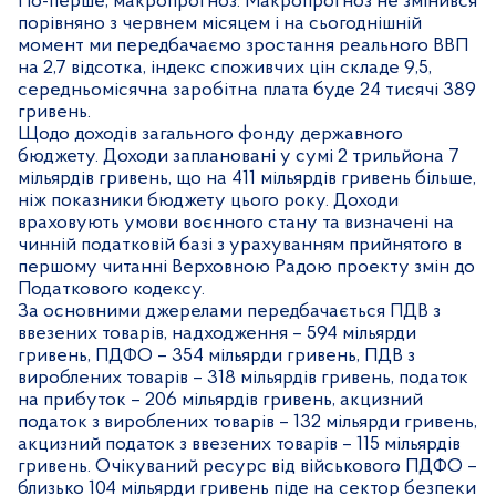
По-перше, макропрогноз. Макропрогноз не змінився
порівняно з червнем місяцем і на сьогоднішній
момент ми передбачаємо зростання реального ВВП
на 2,7 відсотка, індекс споживчих цін складе 9,5,
середньомісячна заробітна плата буде 24 тисячі 389
гривень.
Щодо доходів загального фонду державного
бюджету. Доходи заплановані у сумі 2 трильйона 7
мільярдів гривень, що на 411 мільярдів гривень більше,
ніж показники бюджету цього року. Доходи
враховують умови воєнного стану та визначені на
чинній податковій базі з урахуванням прийнятого в
першому читанні Верховною Радою проекту змін до
Податкового кодексу.
За основними джерелами передбачається ПДВ з
ввезених товарів, надходження – 594 мільярди
гривень, ПДФО – 354 мільярди гривень, ПДВ з
вироблених товарів – 318 мільярдів гривень, податок
на прибуток – 206 мільярдів гривень, акцизний
податок з вироблених товарів – 132 мільярди гривень,
акцизний податок з ввезених товарів – 115 мільярдів
гривень. Очікуваний ресурс від військового ПДФО –
близько 104 мільярди гривень піде на сектор безпеки