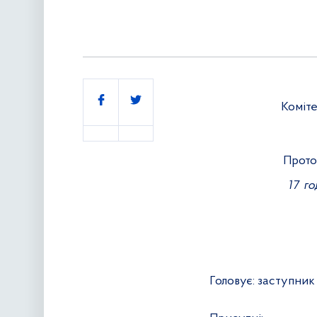
Поділитись
Коміте
Прото
17
го
Головує:
заступник 