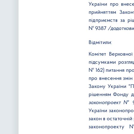
України про внесе
прийняттям Закон
підприємств за р
№ 9387
/додаткови
Відмітили
:
Комітет Верховно
підсумками розгля
№ 162) питання про
про внесення змін
Закону України "П
рішенням Фонду д
законопроект № 
України законопро
закон в остаточній 
законопроекту №