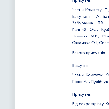
Присутні:
Члени Комітету:
Пі
Бакунець П.А., Бат
Забуранна Л.В., 
Качний О.С., Куз
Люшняк М.В., Моло
Саламаха О.І., Север
Всього присутніх
–
Відсутні:
Члени Комітету:
К
Кіссе А.І., Пузійчук
Присутні:
Від секретаріату К