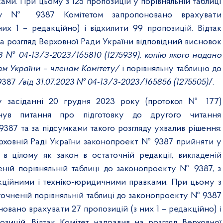
ми. При цьому з 125 пропозицій у порівняльній таблиці
ту № 9387 Комітетом запропоновано врахувати
них 1 – редакційно) і відхилити 99 пропозицій. Відтак
а розгляд Верховної Ради України відповідний висновок
23 № 04-13/3-2023/165810 (1275939), копію якого
надано
м України – членам Комітету/
і порівняльну таблицю до
9387
/від 31.07.2023 № 04-13/3-2023/165856 (1275505)
/.
у засіданні 20 грудня 2023 року (протокол № 177)
янув питання про підготовку до другого читання
387 та за підсумками такого розгляду ухвалив рішення:
ховній Раді України законопроект № 9387 прийняти у
 в цілому як закон в остаточній редакції, викладеній
еній порівняльній таблиці до законопроекту № 9387, з
ційними і техніко-юридичними правками. При цьому з
точненій порівняльній таблиці до законопроекту № 9387
овано врахувати 27 пропозицій (з них 1 – редакційно) і
озицій. Відтак Комітет направив на розгляд Верховної