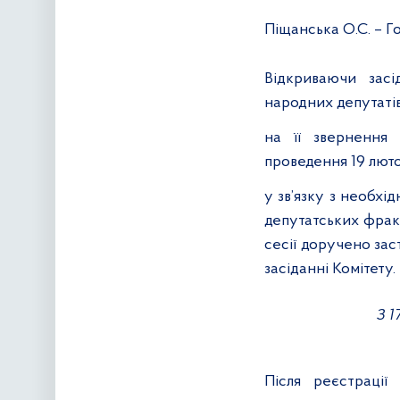
Піщанська О.С. – Г
Відкриваючи засі
народних депутатів 
на її звернення 
проведення 19 люто
у зв’язку з необх
депутатських фрак
сесії доручено зас
засіданні Комітету.
З 1
Після реєстрації