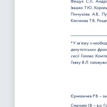
Фещук С.Л., Андро
Івашко Т.Ю., Король
Пінчукова А.В., Пу
Клочкова Т.В., Роще
___________________
*
У зв’язку з необх
депутатських фрак
сесії Голова Комі
Гевку В.Л. головува
Єрмоличев Р.В. – з
Смачило І.В. – в.о