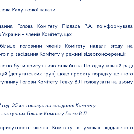
олова Рахункової палати.
дання, Голова Комітету Підласа Р.А. поінформувала
України – членів Комітету, що:
більше половини членів Комітету надали згоду на
го п.р. засідання Комітету у режимі відеоконференції;
ідністю бути присутньою онлайн на Погоджувальній раді
цій (депутатських груп) щодо проекту порядку денного
тупнику Голови Комітету Гевку В.Л. головувати на цьому
7 год. 35 хв. головує на засіданні Комітету
заступник Голови Комітету Гевко В.Л.
 присутності членів Комітету в умовах віддаленого