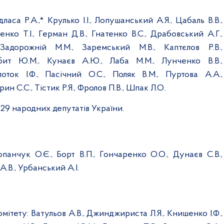
дласа Р.А.,*
Крулько І.І., Лопушанський А.Я., Цабаль В.В.,
енко Т.І., Герман Д.В., Гнатенко В.С., Драбовський А.Г.,
Задорожній М.М., Заремський М.В., Каптєлов Р.В.,
бит Ю.М., Кунаєв А.Ю., Лаба М.М., Лунченко В.В.,
ток І.Ф., Пасічний О.С., Поляк В.М., Пуртова А.А.,
ин С.С., Тістик Р.Я., Фролов П.В., Шпак Л.О.
 29 народних депутатів України.
опанчук О.Є., Борт В.П., Гончаренко О.О., Дунаєв С.В.,
 А.В., Урбанський А.І.
омітету:
Ватульов А.В., Джинджириста Л.Я., Книшенко І.Ф.,