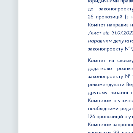
юридичними правка
до законопроек
26 пропозицій (з 
Комітет направив н
/лист від 31.07.20
народним депутата
законопроекту № 
Комітет на своєм
додатково розгл
законопроекту № 9
рекомендувати Вер
другому читанні і
Комітетом в уточн
необхідними редак
126 пропозицій в у
Комітетом запропон
відхилити 99 проп