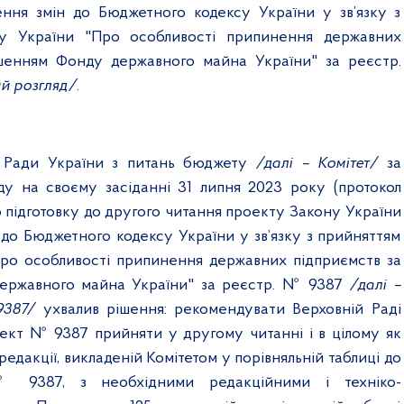
ння змін до Бюджетного кодексу України у зв’язку з
у України "Про особливості припинення державних
ішенням Фонду державного майна України" за реєстр.
й розгляд/
.
ї Ради України з питань бюджету
/далі – Комітет/
за
ду на своєму засіданні 31 липня 2023 року (протокол
 підготовку до другого читання проекту Закону України
 до Бюджетного кодексу України у зв’язку з прийняттям
ро особливості припинення державних підприємств за
ержавного майна України" за реєстр. № 9387
/далі –
9387/
ухвалив рішення: рекомендувати Верховній Раді
ект № 9387 прийняти у другому читанні і в цілому як
редакції, викладеній Комітетом у порівняльній таблиці до
 9387, з необхідними редакційними і техніко-