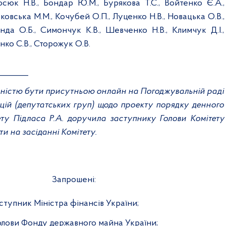
сюк Н.В., Бондар Ю.М., Бурякова Т.С., Войтенко Є.А.,
ковська М.М., Кочубей О.П., Луценко Н.В., Новацька О.В.,
нда О.Б., Симончук К.В., Шевченко Н.В., Климчук Д.І.,
нко С.В., Сторожук О.В.
_______
ідністю бути присутньою онлайн на Погоджувальній раді
цій (депутатських груп) щодо проекту порядку денного
тету Підласа Р.А. доручила заступнику Голови Комітету
ти на засіданні Комітету.
Запрошені:
аступник Міністра фінансів України;
. Голови Фонду державного майна України;