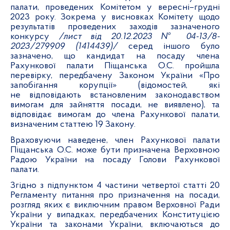
палати, проведених Комітетом у вересні–грудні
2023 року. Зокрема у висновках Комітету щодо
результатів проведених заходів зазначеного
конкурсу
/лист від 20.12.2023 № 04-13/8-
2023/279909 (1414439)/
серед іншого було
зазначено, що кандидат на посаду члена
Рахункової палати Піщанська О.С. пройшла
перевірку, передбачену Законом України «Про
запобігання корупції» (відомостей, які
не відповідають встановленим законодавством
вимогам для зайняття посади, не виявлено), та
відповідає вимогам до члена Рахункової палати,
визначеним статтею 19 Закону.
Враховуючи наведене, член Рахункової палати
Піщанська О.С. може бути призначена Верховною
Радою України на посаду Голови Рахункової
палати.
Згідно з підпунктом 4 частини четвертої статті 20
Регламенту питання про призначення на посади,
розгляд яких є виключним правом Верховної Ради
України у випадках, передбачених Конституцією
України та законами України, включаються до