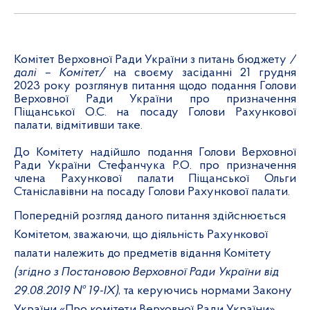
Комітет Верховної Ради України з питань бюджету
/
далі – Комітет/
на своєму засіданні 21
грудня
2023 року
розглянув питання щодо подання Голови
Верховної Ради України про призначення
Піщанської О.С. на посаду Голови Рахункової
палати, відмітивши таке.
До Комітету надійшло подання Голови Верховної
Ради України Стефанчука Р.О. про призначення
члена Рахункової палати Піщанської Ольги
Станіславівни на посаду Голови Рахункової палати.
Попередній розгляд даного питання здійснюється
Комітетом, зважаючи, що діяльність Рахункової
палати належить до предметів відання Комітету
(згідно з Постановою Верховної Ради України від
29.08.2019 № 19-ІХ)
, та керуючись нормами Закону
України «Про комітети Верховної Ради України»,