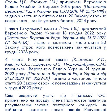
Огонь Ц.Г., Яремчук І.М.)
призначені Верховною
Радою України 15 березня 2018 року
(Постанова
Верховної Ради України від 15.03.2018 № 2345-VIII)
і
згідно з частиною п’ятою статті 20 Закону строк їх
повноважень закінчується у березні 2024 року;
1 член Рахункової палати
(Пліс Г.В.)
призначений
Верховною Радою України 13 грудня 2022 року
(Постанова Верховної Ради України від 13.12.2022
№ 2841-ІХ)
і згідно з частиною п’ятою статті 20
Закону строк його повноважень закінчується у
грудні 2028 року;
4 члена Рахункової палати
(Клименко К.О.,
Ключка
С.С., Піщанська О.С., Пушко-Цибуляк Є.М.)
призначені Верховною Радою України 21 грудня
2023 року
(Постанова Верховної Ради України від
21.12.2023 № 3529-IX)
і згідно з частиною п’ятою
статті 20 Закону строк їх повноважень закінчується
у грудні 2029 року.
Слід звернути увагу, що Піщанську О.С.
призначено на посаду члена Рахункової палати за
результатами заходів повторного конкурсу на
зайняття вакантних посад членів Рахункової