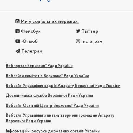
Ми у соціальних мережах:
Фейсбук
Твіттер
Ютьюб
Інстаграм
Телеграм
Вебпортал Верховної Ради України
Вебсайти комітетів Верховної Ради України
Вебсайт Управління кадрів Апарату Верховної Ради України
Дослідницька служба Верховної Ради України
Вебсайт Освітній Центр Верховної Ради України
Вебсайт Управління з питань звернень громадян Апарату
Верховної Ради України
Інформаційні ресурси державних органів України