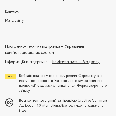
Контакти
Мапа сайту
Програмно-технічна підтримка —
Управління
комп'ютеризованих систем
Iнформаційна підтримка —
Комітет з питань бюджету
Вебсайт працює у тестовому режимі. Окремі функції
можуть не працювати. Якщо ви маєте зауваження або
пропозиції, будь ласка, напишіть нам:
Форма зворотного
зв'язку
Весь контент доступний за ліцензією
Creative Commons
Attribution 4.0 International license
, якщо не зазначено
інше