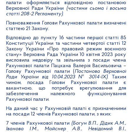
палати оформляється відповідною постановою
Верховної Ради України
(частини сьома і восьма
статті 208-2 Регламенту)
.
Повноваження Голови Рахункової палати визначені
статтею 21 Закону.
Відповідно до пункту 16 частини першої статті 85
Конституції України та частини четвертої статті 12
Закону України «Про правовий режим воєнного
стану» Верховна Рада України 10 квітня 2023 року
висловила недовіру та звільнила з посади члена
Рахункової палати Пацкана Валерія Васильовича –
Голову Рахункової палати (
Постанова Верховної
Ради України від 10.04.2023 № 3014-ІХ)
. Таким
чином, посада Голови Рахункової палати є
вакантною, що потребує врегулювання для
забезпечення належного функціонування
Рахункової палати.
На даний час у Рахунковій палаті є призначеними
на посади 12 членів Рахункової палати, з яких:
7 членів Рахункової палати
(Богун В.П., Дідик А.М.,
Іванова І.М., Майснер А.В., Невідомий В.І.,