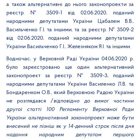
а також альтернативні до нього законопроекти за
реєстр.
№
3509-1 від
02.06.2020, поданий
народними депутатами України Цабалем
В.В.,
Васильченко Г.І. та іншими, та за реєстр. № 3509-2
від 02.06.2020, поданий народними депутатами
України Васильченко Г.І., Железняком Я.І. та іншими.
Водночас, у Верховній Раді України 04.06.2020 р.
було зареєстровано ще один альтернативний
законопроект за реєстр. № 3509-3, поданий
народними депутатами України Василенко Л.В. та
Бондаренком О.В., який Верховною Радою України
не розглядався /
відповідно до
вимог частини
другої статті 100 Регламенту Верховної Ради
України
альтернативний законопроект може бути
внесений не пізніш як у 14-денний строк після дня
надання народним депутатам першого