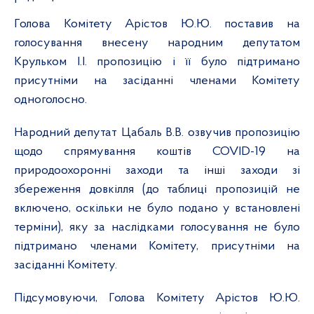
Голова Комітету Арістов Ю.Ю. поставив на
голосування внесену народним депутатом
Крульком І.І. пропозицію і її було підтримано
присутніми на засіданні членами Комітету
одноголосно.
Народний депутат Цабаль В.В. озвучив пропозицію
щодо спрямування коштів
COVID
-19 на
природоохоронні заходи та інші заходи зі
збереження довкілля (до таблиці пропозицій не
включено, оскільки не було подано у встановлені
терміни), яку за наслідками голосування не було
підтримано членами Комітету, присутніми на
засіданні Комітету.
Підсумовуючи, Голова Комітету Арістов Ю.Ю.