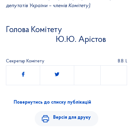
депутатів України – членів Комітету)
.
Голова Комітету
Ю.Ю. Арістов
Секретар Комітету
В.В. Ца
Поділитись
Повернутись до списку публікацій
Версія для друку