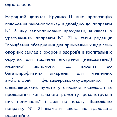
одноголосно.
Народний депутат Крулько І.І. вніс пропозицію
положення законопроекту відповідно до поправки
№ 5, яку запропоновано врахувати, викласти з
урахуванням поправки № 21 у такій редакції:
"
придбання обладнання для приймальних відділень
опорних закладів охорони здоров’я в госпітальних
округах, для відділень екстреної (невідкладної)
медичної допомоги, що входять до
багатопрофільних лікарень, для медичних
амбулаторій, фельдшерсько-акушерських і
фельдшерських пунктів у сільській місцевості та
проведення капітального ремонту, реконструкції
цих приміщень
" і далі по тексту. Відповідно
поправку № 21 вважати такою, що врахована
редакційно.