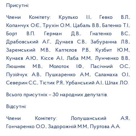
Присутні:
Члени Комітету:
Крулько І.І., Гевко В.Л.,
Копанчук О.Є., Трухін О.М., Цабаль В.В., Батенко Т.І.,
Борт В.П. Герман Д.В., Гнатенко В.С.,
Драбовський А.Г., Дунаєв С.В., Забуранна Л.В.,
Заремський М.В., Каптєлов Р.В., Кузбит Ю.М.,
Кунаєв А.Ю., Кіссе А.І., Лаба М.М., Лунченко В.В.,
Люшняк М.В., Молоток І.Ф., Пасічний О.С.,
Пузійчук А.В., Пушкаренко А.М., Саламаха О.І.,
Северин С.С., Тістик Р.Я., Урбанський А.І., Шпак Л.О.
Всього присутніх
– 3
0
народних депутатів.
Відсутні:
Члени Комітету:
Лопушанський А.Я.,
Гончаренко О.О., Задорожній М.М.,
Пуртова А.А.