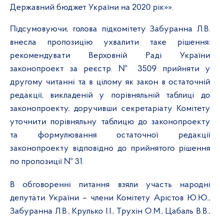
Державний бюджет України на 2020 рік»».
Підсумовуючи, голова підкомітету Забуранна Л.В.
внесла пропозицію ухвалити таке рішення:
рекомендувати Верховній Раді України
законопроект за реєстр. № 3509 прийняти у
другому читанні та в цілому як закон в остаточній
редакції, викладеній у порівняльній таблиці до
законопроекту,
доручивши секретаріату Комітету
уточнити порівняльну таблицю до законопроекту
та формулювання остаточної редакції
законопроекту відповідно до прийнятого рішення
по пропозиції № 31.
В обговоренні питання взяли участь народні
депутати України – члени Комітету Арістов Ю.Ю.,
Забуранна Л.В., Крулько І.І., Трухін О.М., Цабаль В.В.,