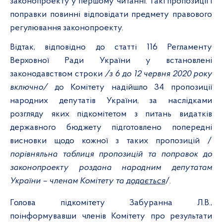
законопроекту у першому читанні. Такі пропозиції і
поправки повинні відповідати предмету правового
регулювання законопроекту.
Відтак, відповідно до статті 116 Регламенту
Верховної Ради України у встановлені
законодавством строки
/з 6 до 12 червня 2020 року
включно/
до Комітету надійшло 34 пропозиції
народних депутатів України, за наслідками
розгляду яких підкомітетом з питань видатків
державного бюджету підготовлено попередні
висновки щодо кожної з таких пропозицій /
порівняльна таблиця пропозицій та поправок до
законопроекту роздана народним депутатам
України – членам Комітету та
додається
/.
Голова підкомітету Забуранна Л.В.,
поінформувавши членів Комітету про результати