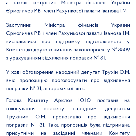
а також заступник Міністра фінансів України
Єрмоличев Р.В., член Рахункової палати Іванова І.М.
Заступник Міністра фінансів України
Єрмоличев Р.В. і член Рахункової палати Іванова І.М.
висловилися про підтримку підготовленого у
Комітеті до другого читання законопроекту № 3509
з урахуванням відхилення поправки № 31.
У ході обговорення народний депутат Трухін О.М.
вніс пропозицію проголосувати про відхилення
поправки № 31, автором якої він є.
Голова Комітету Арістов Ю.Ю. поставив на
голосування внесену народним депутатом
Трухіним О.М. пропозицію про відхилення
поправки № 31. Така пропозиція була підтримана
присутніми на засіданні членами Комітету