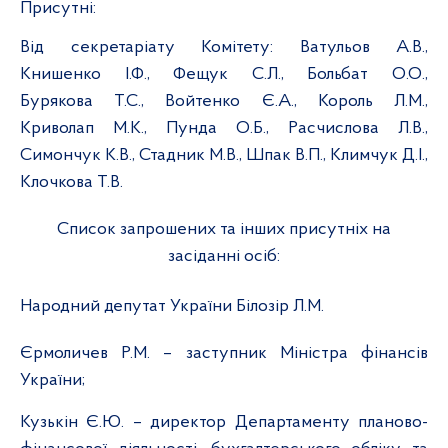
Присутні:
Від секретаріату Комітету:
Ватульов А.В.,
Книшенко І.Ф., Фещук
С.Л., Больбат О.О.,
Бурякова Т.С., Войтенко Є.А., Король Л.М.,
Криволап М.К., Пунда О.Б., Расчислова Л.В.,
Симончук К.В., Стадник М.В., Шпак В.П., Климчук Д.І.,
Клочкова Т.В.
Список запрошених
та інших присутніх на
засіданні осіб:
Народний депутат України Білозір Л.М.
Єрмоличев Р.М. – заступник Міністра фінансів
України;
Кузькін Є.Ю. – директор Департаменту планово-