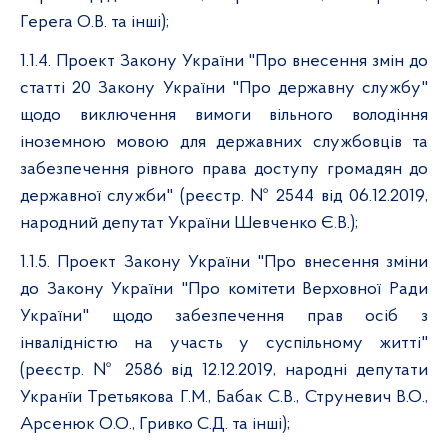
Герега О.В. та інші);
1.1.4. Проект Закону України "Про внесення змін до
статті 20 Закону України "Про державну службу"
щодо виключення вимоги вільного володіння
іноземною мовою для державних службовців та
забезпечення рівного права доступу громадян до
державної служби" (реєстр. № 2544 від 06.12.2019,
народний депутат України Шевченко Є.В.);
1.1.5. Проект Закону України "Про внесення зміни
до Закону України "Про комітети Верховної Ради
України" щодо забезпечення прав осіб з
інвалідністю на участь у суспільному житті"
(реєстр. № 2586 від 12.12.2019, народні депутати
Укранїи Третьякова Г.М., Бабак С.В., Струневич В.О.,
Арсенюк О.О., Гривко С.Д. та інші);