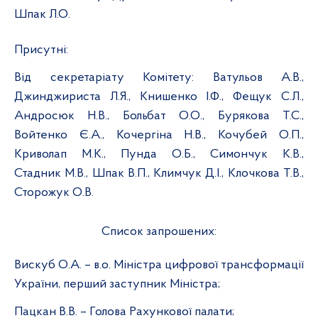
Шпак Л.О.
Присутні:
Від секретаріату Комітету:
Ватульов А.В.,
Джинджириста Л.Я., Книшенко І.Ф., Фещук
С.Л.,
Андросюк Н.В., Больбат О.О., Бурякова Т.С.,
Войтенко Є.А., Кочергіна Н.В., Кочубей О.П.,
Криволап М.К., Пунда О.Б., Симончук К.В.,
Стадник М.В., Шпак В.П., Климчук Д.І., Клочкова Т.В.,
Сторожук О.В.
Список запрошених:
Вискуб О.А. – в.о. Міністра цифрової трансформації
України, перший заступник Міністра;
Пацкан В.В. – Голова Рахункової палати;