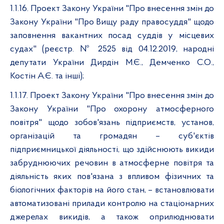
1.1.16. Проект Закону України "Про внесення змін до
Закону України "Про Вищу раду правосуддя" щодо
заповнення вакантних посад суддів у місцевих
судах" (реєстр. № 2525 від 04.12.2019, народні
депутати України Дирдін М.Є., Демченко С.О.,
Костін А.Є. та інші);
1.1.17. Проект Закону України "Про внесення змін до
Закону України "Про охорону атмосферного
повітря" щодо зобов'язань підприємств, установ,
організацій та громадян
–
суб'єктів
підприємницької діяльності, що здійснюють викиди
забруднюючих речовин в атмосферне повітря та
діяльність яких пов'язана з впливом фізичних та
біологічних факторів на його стан,
–
встановлювати
автоматизовані прилади контролю на стаціонарних
джерелах викидів, а також оприлюднювати