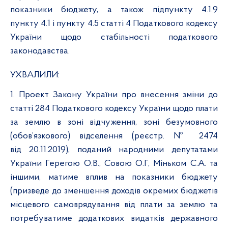
показники бюджету, а також підпункту 4.1.9
пункту 4.1 і пункту 4.5 статті 4 Податкового кодексу
України щодо стабільності податкового
законодавства.
УХВАЛИЛИ:
1. Проект Закону України про внесення зміни до
статті 284 Податкового кодексу України щодо плати
за землю в зоні відчуження, зоні безумовного
(обов’язкового) відселення (реєстр. № 2474
від 20.11.2019), поданий народними депутатами
України Герегою О.В., Совою О.Г, Міньком С.А. та
іншими, матиме вплив на показники бюджету
(призведе до зменшення доходів окремих бюджетів
місцевого самоврядування від плати за землю та
потребуватиме додаткових видатків державного