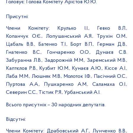
Головує:
Голова Комітету Арістов Ю.Ю.
Присутні:
Члени Комітету:
Крулько І.І., Гевко В.Л.,
Копанчук О.Є., Лопушанський А.Я., Трухін О.М.,
Цабаль В.В., Батенко Т.І., Борт В.П., Герман Д.В.,
Гнатенко В.С., Гончаренко О.О., Дунаєв С.В.
Забуранна Л.В., Задорожній М.М., Заремський М.В.,
Каптєлов Р.В., Кузбит Ю.М., Кунаєв А.Ю., Кіссе А.І.,
Лаба М.М., Люшняк М.В., Молоток І.Ф., Пасічний О.С.,
Пуртова А.А., Пушкаренко А.М., Саламаха О.І.,
Северин С.С., Тістик Р.Я., Урбанський А.І.
Всього присутніх
– 30 народних депутатів.
Відсутні:
Члени Комітету:
Драбовський А.Г., Лунченко В.В.,