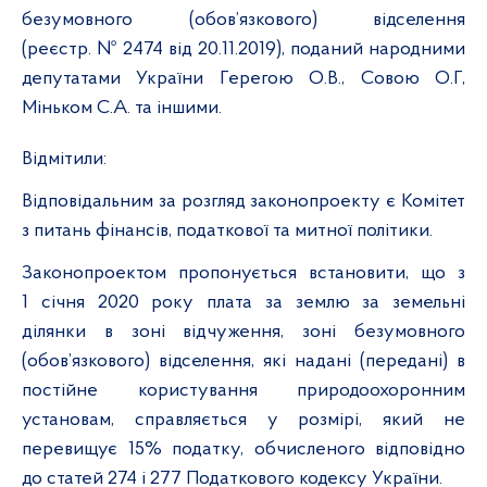
безумовного (обов’язкового) відселення
(реєстр. № 2474 від 20.11.2019), поданий народними
депутатами України Герегою О.В., Совою О.Г,
Міньком С.А. та іншими.
Відмітили:
Відповідальним за розгляд законопроекту є Комітет
з
питань фінансів, податкової та митної політики
.
Законопроектом пропонується встановити, що з
1 січня 2020 року плата за землю за земельні
ділянки в зоні відчуження, зоні безумовного
(обов’язкового) відселення, які надані (передані) в
постійне користування природоохоронним
установам, справляється у розмірі, який не
перевищує 15% податку, обчисленого відповідно
до статей 274 і 277 Податкового кодексу України.