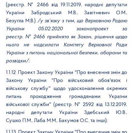
(реєстр. № 2466 від 19.11.2019, народні депутати
України Забродський М.В., Завітневич О.М.,
Безугла М.В.)
/у зв’язку з тим, що Верховною Радою
України 05.02.2020 законопроект за
реєстр. № 2466 прийнято як Закон, рішення щодо
нього не надсилати
Комітету Верховної Ради
України з питань національної безпеки, оборони та
розвідки
/
;
1.1.12. Проект Закону України "Про внесення змін до
Закону України "Про військовий обов'язок і
військову службу" щодо удосконалення окремих
питань проходження громадянами України
військової служби" (реєстр. № 2592 від 13.12.2019,
народні депутати України Здебський Ю.В.,
Сушко П.М., Лаба М.М., Бакумов О.С. та інші);
1.1.13. Проект Закону України "Про внесення змін до