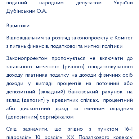
поданий народним депутатом України
Дубінським О.А.
Відмітили:
Відповідальним за розгляд законопроекту є Комітет
з
питань фінансів, податкової та митної політики
.
Законопроектом пропонується не включати до
загального місячного (річного) оподатковуваного
доходу платника податку на доходи фізичних осіб
доходи у вигляді процентів на поточний або
депозитний (вкладний) банківський рахунок, на
вклад (депозит) у кредитних спілках,
процентний
або дисконтний дохід за іменним ощадним
(депозитним) сертифікатом.
Слід зазначити, що згідно з пунктом 16-1
підрозділу 10 розділу ХХ Податкового кодексу