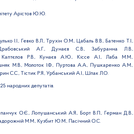
ітету Арістов Ю.Ю.
лько І.І., Гевко В.Л., Трухін О.М., Цабаль В.В., Батенко Т.І.,
Драбовський А.Г., Дунаєв С.В., Забуранна Л.В.,
Каптєлов Р.В., Кунаєв А.Ю., Кіссе А.І., Лаба М.М.,
няк М.В., Молоток І.Ф., Пуртова А.А., Пушкаренко А.М.,
ин С.С., Тістик Р.Я., Урбанський А.І., Шпак Л.О.
 25 народних депутатів.
анчук О.Є., Лопушанський А.Я., Борт В.П., Герман Д.В.,
адорожній М.М., Кузбит Ю.М., Пасічний О.С.