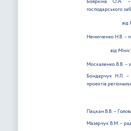
Бояркіна О.А. 
господарського за
від
Ненюченко Н.В. – п
від Міні
Москаленко В.В. – 
Бондарчук Н.Л. –
проектів регіональ
Пацкан В.В. – Голов
Мазярчук В.М. – ра