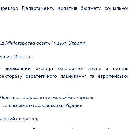
иректор Департаменту видатків бюджету соціальної
від Міністерства освіти і науки України
упник Міністра;
 – державний експерт експертної групи з питань
екторату стратегічного планування та європейської
 Міністерства розвитку економіки, торгівлі
та сільського господарства України
жавний секретар;