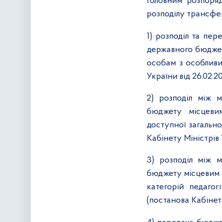
головним розпоря
розподілу трансфе
1) розподіл та пе
державного бюджет
особам з особливи
України від 26.02.2
2) розподіл між 
бюджету місцеви
доступної загально
Кабінету Міністрів 
3) розподіл між 
бюджету місцевим 
категорій педагог
(постанова Кабінету