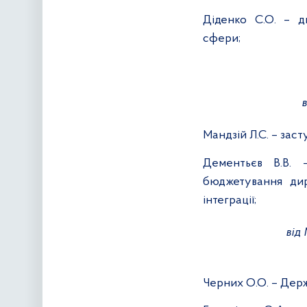
Діденко С.О. – д
сфери;
Мандзій Л.С. – заст
Дементьєв
В.В.
бюджетування дир
інтеграції;
від
Черних О.О. – Дер