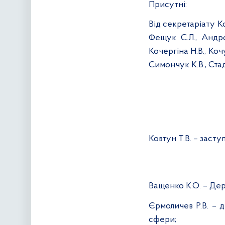
Присутні:
Від секретаріату К
Фещук
С.Л., Андр
Кочергіна Н.В., Коч
Симончук К.В., Стад
Ковтун Т.В. – заст
Ващенко К.О. – Де
Єрмоличев Р.В. – 
сфери;