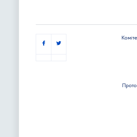
Коміте
Поділитись
Прото