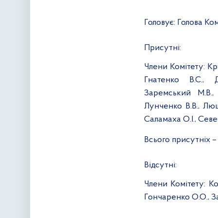
Головує:
Голова Ком
Присутні:
Члени Комітету:
Кру
Гнатенко В.С., 
Заремський М.В., 
Лунченко В.В., Люш
Саламаха О.І., Север
Всього присутніх
–
Відсутні:
Члени Комітету:
Коп
Гончаренко О.О., З