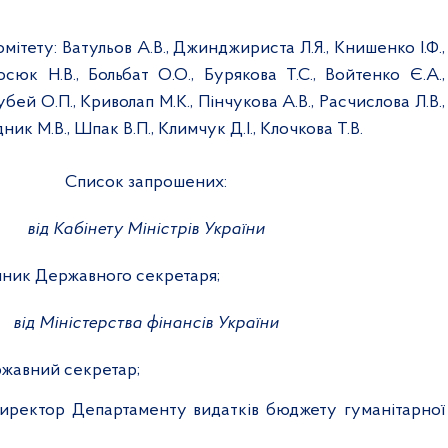
омітету:
Ватульов А.В., Джинджириста Л.Я., Книшенко І.Ф.,
осюк Н.В., Больбат О.О., Бурякова Т.С., Войтенко Є.А.,
убей О.П., Криволап М.К., Пінчукова А.В., Расчислова Л.В.,
ник М.В., Шпак В.П., Климчук Д.І., Клочкова Т.В.
Список запрошених:
від Кабінету Міністрів України
упник Державного секретаря;
від Міністерства фінансів України
ржавний секретар;
директор Департаменту видатків бюджету гуманітарної