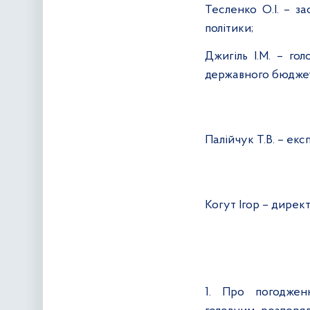
Тесленко О.І. – з
політики;
Джигіль І.М. – го
державного бюдже
Палійчук Т.В. – екс
Когут Ігор – директ
1. Про погоджен