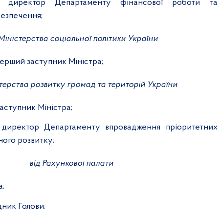
– директор Департаменту фінансової роботи та
безпечення;
 Міністерства соціальної політики України
ерший заступник Міністра;
стерства розвитку громад та територій України
заступник Міністра;
 директор Департаменту впровадження пріоритетних
ного розвитку;
від Рахункової палати
а;
дник Голови;