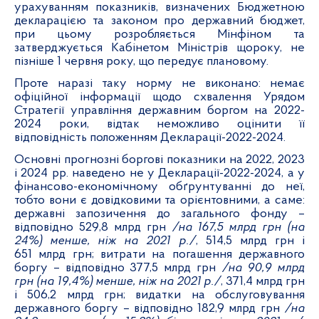
урахуванням показників, визначених Бюджетною
декларацією та законом про державний бюджет,
при цьому розробляється Мінфіном та
затверджується Кабінетом Міністрів щороку, не
пізніше 1 червня року, що передує плановому.
Проте наразі таку норму не виконано: немає
офіційної інформації щодо схвалення Урядом
Стратегії управління державним боргом на 2022-
2024 роки, відтак неможливо оцінити її
відповідність положенням Декларації-2022-2024.
Основні прогнозні боргові показники на 2022, 2023
і 2024 рр. наведено не у Декларації-2022-2024, а у
фінансово-економічному обґрунтуванні до неї,
тобто вони є довідковими та орієнтовними, а саме:
державні запозичення до загального фонду –
відповідно 529,8 млрд грн
/на 167,5 млрд грн (на
24%) менше, ніж на 2021 р./
, 514,5 млрд грн і
651 млрд грн; витрати на погашення державного
боргу – відповідно 377,5 млрд грн
/на 90,9 млрд
грн (на 19,4%) менше, ніж на 2021 р./
, 371,4 млрд грн
і 506,2 млрд грн; видатки на обслуговування
державного боргу – відповідно 182,9 млрд грн
/на