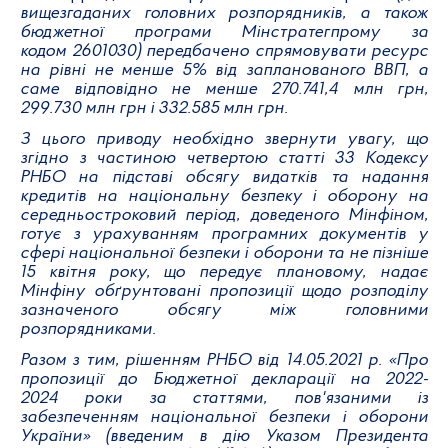
вищезгаданих головних розпорядників, а також
бюджетної програми Мінстратегпрому за
кодом 2601030)
передбачено спрямовувати ресурс
на рівні не менше 5% від запланованого ВВП, а
саме відповідно не менше 270.741,4 млн грн,
299.730 млн грн і 332.585 млн грн.
З цього приводу необхідно звернути увагу, що
згідно з частиною четвертою статті 33 Кодексу
РНБО на підставі обсягу видатків та надання
кредитів на національну безпеку і оборону на
середньостроковий період, доведеного Мінфіном,
готує з урахуванням програмних документів у
сфері національної безпеки і оборони та не пізніше
15 квітня року, що передує плановому, надає
Мінфіну обґрунтовані пропозиції щодо розподілу
зазначеного обсягу між головними
розпорядниками.
Разом з тим, рішенням РНБО від 14.05.2021 р. «Про
пропозиції до Бюджетної декларації на 2022-
2024 роки за статтями, пов'язаними із
забезпеченням національної безпеки і оборони
України» (введеним в дію Указом Президента