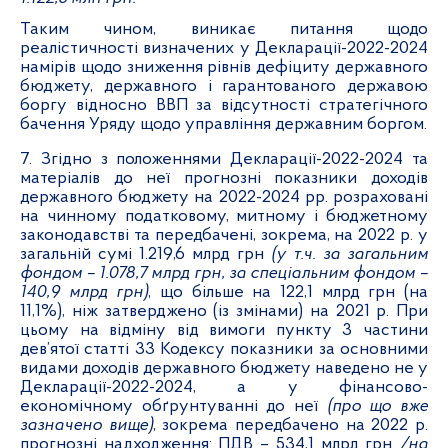
Таким чином, виникає питання щодо
реалістичності визначених у Декларації-2022-2024
намірів щодо зниження рівнів дефіциту державного
бюджету, державного і гарантованого державою
боргу відносно ВВП за відсутності стратегічного
бачення Уряду щодо управління державним боргом.
7. Згідно з положеннями Декларації-2022-2024 та
матеріалів до неї прогнозні показники доходів
державного бюджету на 2022-2024 рр. розраховані
на чинному податковому, митному і бюджетному
законодавстві та передбачені, зокрема, на 2022 р. у
загальній сумі 1.219,6 млрд грн
(у т.ч. за загальним
фондом – 1.078,7 млрд грн, за спеціальним фондом –
140,9 млрд грн)
, що більше на 122,1 млрд грн (на
11,1%), ніж затверджено (із змінами) на 2021 р. При
цьому на відміну від вимоги пункту 3 частини
дев’ятої статті 33 Кодексу показники за основними
видами доходів державного бюджету наведено не у
Декларації-2022-2024, а у фінансово-
економічному обґрунтуванні до неї
(про що вже
зазначено вище)
, зокрема передбачено на 2022 р.
прогнозні надходження: ПДВ – 534,1 млрд грн
/на