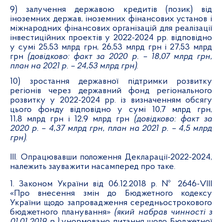
9) залучення державою кредитів (позик) від
іноземних держав, іноземних фінансових установ і
міжнародних фінансових організацій для реалізації
інвестиційних проектів у 2022-2024 рр. відповідно
у сумі 25,53 млрд грн, 26,53 млрд грн і 27,53 млрд
грн
(довідково: факт за 2020 р. – 18,07 млрд грн,
план на 2021 р. – 24,53 млрд грн)
.
10) зростання державної підтримки розвитку
регіонів через державний фонд регіонального
розвитку у 2022-2024 рр. із визначенням обсягу
цього фонду відповідно у сумі 10,7 млрд грн,
11,8 млрд грн і 12,9 млрд грн
(довідково: факт за
2020 р. – 4,37 млрд грн, план на 2021 р. – 4,5 млрд
грн)
.
ІІІ. Опрацювавши положення Декларації-2022-2024,
належить зауважити насамперед про таке.
1. Законом України від 06.12.2018 р. № 2646-VІІІ
«Про внесення змін до Бюджетного кодексу
України щодо запровадження середньострокового
бюджетного планування»
(який набрав чинності з
01.01.2019 р.)
унормовано питання щодо Бюджетної