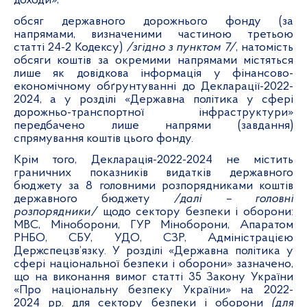
доходи»;
обсяг державного дорожнього фонду (за
напрямами, визначеними частиною третьою
статті 24-2 Кодексу)
/згідно з пунктом 7/
, натомість
обсяги коштів за окремими напрямами містяться
лише як довідкова інформація у фінансово-
економічному обґрунтуванні до Декларації-2022-
2024, а у розділі «Державна політика у сфері
дорожньо-транспортної інфраструктури»
передбачено лише напрями (завдання)
спрямування коштів цього фонду.
Крім того, Декларація-2022-2024 не містить
граничних показників видатків державного
бюджету за 8 головними розпорядниками коштів
державного бюджету
/далі – головні
розпорядники/
щодо сектору безпеки і оборони:
МВС, Міноборони, ГУР Міноборони, Апаратом
РНБО, СБУ, УДО, СЗР, Адміністрацією
Держспецзв’язку. У розділі «Державна політика у
сфері національної безпеки і оборони» зазначено,
що на виконання вимог статті 35 Закону України
«Про національну безпеку України» на 2022-
2024 рр. для сектору безпеки і оборони
(для