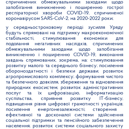
спричинених обмежувальними заходами щодо
запобігання виникненню і поширенню гострої
респіраторної хвороби COVID-19, спричиненої
коронавірусом SARS-CoV-2, на 2020-2022 роки;
у середньостроковому періоді зусилля Уряду
будуть спрямовані на підтримку макроекономічної
стабільності,
стимулювання економіки для
подолання негативних наслідків, спричинених
обмежувальними заходами щодо запобігання
виникненню і поширенню
COVID-19,
виконання
завдань спрямованих, зокрема, на:
стимулювання
розвитку малого та середнього бізнесу; посилення
обороноздатності і безпеки держави;
розвиток
агропромислового комплексу;
формування чистого
та безпечного довкілля, збереження та відновлення
природних екосистем;
розвиток адміністративних
послуг та їх цифровізацію, інформатизацію
суспільства, сприяння розвитку ІТ-бізнесу,
підвищення рівня цифрової грамотності українців;
посилення енергонезалежності;
створення
ефективної та досконалої системи здійснення
соціальної підтримки та пенсійного забезпечення
населення;
розвиток системи соціального захисту