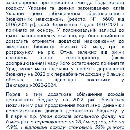
законопроект про внесення змін до Податкового
кодексу України та деяких законодавчих актів
України щодо забезпечення збалансованості
бюджетних надходжень (реєстр. № 5600 від
01.06.2021 р.), який Верховною Радою 01.07.2021 р.
прийнято за основу. У пояснювальній записці до
цього законопроекту вказано, що його п
рийняття
дозволить отримати
додаткові
надходження до
зведеного бюджету близько 50 млрд грн в
розрахунку на рік. Отже, залежно від зміни
положень цього законопроекту (після
доопрацювання) і часу його остаточного прийняття
Уряд може мати підстави у проекті державного
бюджету на 2022 рік передбачити доходи у більших
обсягах, ніж відповідні показники у
Декларації-2022-2024.
Поряд з тим, додаткове збільшення доходів
державного бюджету на 2022 рік вбачається
можливим у разі продовження позитивної динаміки
перевиконання доходів державного бюджету у
ІІ півріччі п.р.
(план доходів загального фонду на
6 місяців п.р перевиконано на 23,7 млрд грн, або на
4,9%, і відповідні доходи становили 52% річного