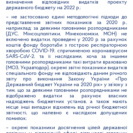
визначення відповідних видатків проекту
державного бюджету на 2022 р.;
– не застосовано єдині методологічні підходи до
представлення звітних показників за 2020 р.,
наприклад: за деякими головними розпорядниками
(ДУС, Мінсоцполітики, Мінекономіки, МОН) не
включено видатки, проведені у 2020 р. за рахунок
коштів фонду боротьби з гострою респіраторною
хворобою COVID-19, спричиненою коронавірусом
SARS-CoV-2, та її наслідками, хоча за іншими
головними розпорядниками такі витрати враховано
(МОЗ, Укравтодор), окремі звітні показники видатків
спеціального фонду не відповідають даним річного
звіту про виконання Закону України «Про
Державний бюджет України на 2020 рік» у зв’язку з
тим, що за деякими головними розпорядниками не
відображено видатки за рахунок власних
надходжень бюджетних установ, а також мають
місце інші випадки відхилень від річної бюджетної
звітності, що напевно є наслідком допущених
помилок;
– окремі показники досягнення цілей державної