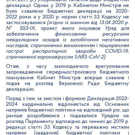
декларації. Однак у 2019 р. Кабінетом Міністрів не
було схвалено Бюджетної декларації на 2020-
2022 роки, а у 2020 р. норми статті 33 Кодексу не
застосовувалися
(згідно із законом від 13.04.2020 р.
№ 553-ІХ, проект якого ініціював Уряд для
забезпечення фінансовими ресурсами
невідкладних заходів із запобігання негативних
наслідків, спричинених виникненням і поширенням
гострої респіраторної хвороби COVID-19,
спричиненої коронавірусом SARS-CoV-2)
.
Отже, з часу законодавчого врегулювання
запровадження середньострокового бюджетного
планування Кабінет Міністрів вперше схвалив і
подав на розгляд Верховної Ради Бюджетну
декларацію.
Поряд з тим, за змістом і формою Декларація-2022-
2024 кардинально відрізняється від Основних
напрямів бюджетної політики на відповідний рік, що
раніше розроблялися і подавалися Урядом на
розгляд Парламенту відповідно до чинної до 2019 р.
редакції статті 33 Кодексу та переважно містили
напрями (завдання) бюджетної політики і