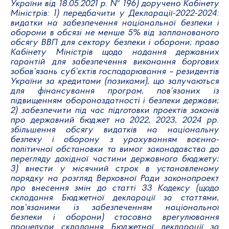
України від 18.05.2021 р. № 196) доручено Кабінету
Міністрів: 1) передбачити у Декларації-2022-2024:
видатки на забезпечення національної безпеки і
оборони в обсязі не менше 5% від запланованого
обсягу ВВП для сектору безпеки і оборони; право
Кабінету Міністрів щодо надання державних
гарантій для забезпечення виконання боргових
зобов’язань суб’єктів господарювання – резидентів
України за кредитами (позиками), що залучаються
для фінансування програм, пов’язаних із
підвищенням обороноздатності і безпеки держави;
2) забезпечити під час підготовки проектів законів
про державний бюджет на 2022, 2023, 2024 рр.
збільшення обсягу видатків на національну
безпеку і оборону з урахуванням воєнно-
політичної обстановки та вимог законодавства до
перегляду дохідної частини державного бюджету;
3) внести у місячний строк в установленому
порядку на розгляд Верховної Ради законопроект
про внесення змін до статті 33 Кодексу (щодо
складання Бюджетної декларації за статтями,
пов’язаними із забезпеченням національної
безпеки і оборони) стосовно врегулювання
процедури складання Бюджетної декларації за