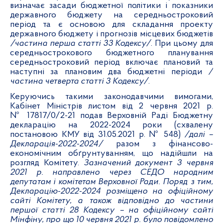
визначає засади бюджетної політики і показники
державного бюджету на середньостроковий
період та є основою для складання проекту
державного бюджету і прогнозів місцевих бюджетів
/частина перша статті 33 Кодексу/
. При цьому для
середньострокового бюджетного планування
середньостроковий період включає плановий та
наступні за плановим два бюджетні періоди
/
частина четверта статті 3 Кодексу/
.
Керуючись такими законодавчими вимогами,
Кабінет Міністрів листом від 2 червня 2021 р.
№ 17817/0/2-21 подав Верховній Раді Бюджетну
декларацію на 2022-2024 роки (схвалену
постановою КМУ від 31.05.2021 р. № 548)
/далі –
Декларація-2022-2024/
разом з фінансово-
економічним обґрунтуванням, що надійшли на
розгляд Комітету.
Зазначений документ 3 червня
2021 р. направлено через СЕДО народним
депутатам і комітетам Верховної Ради. Поряд з тим,
Декларацію-2022-2024 розміщено на офіційному
сайті Комітету, а також відповідно до частини
першої статті 28 Кодексу – на офіційному сайті
Мінфіну, про що 10 червня 2021 р. було повідомлено