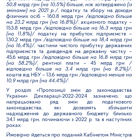
50,8 млрд грн (на 10,5%) більше, ніж затверджено (із
змінами) на 2021 р./
, податку та збору на доходи
фізичних осіб – 160,8 млрд грн
/відповідно більше
на 23,2 млрд грн (на 16,8%)/
, акцизного податку –
153,8 млрд грн
/відповідно більше на 16,3 млрд грн
(на 11,8%)/
податку на прибуток підприємств –
130,2 млрд грн
/відповідно більше на 18,4 млрд грн
(на 16,4%)/
,
частини чистого прибутку державних
підприємств та дивідендів на державну частку –
45,6 млрд грн
/відповідно більше на 16,8 млрд грн
(на 58,2%)/
, рентної плати – 45 млрд грн
/
відповідно більше на 3,4 млрд грн (на 8,2%)/
,
коштів від НБУ – 13,6 млрд грн
/відповідно менше на
10,9 млрд грн (на 44,4%)/
.
У розділі «Пропозиції змін до законодавства
України» Декларації-2022-2024 зазначено, що
напрацьовано ряд змін до податкового
законодавства, які дозволять збільшити
надходження до державного бюджету близько
34,1 млрд грн, починаючи з 2022 р. та в наступних
роках.
Ймовірно йдеться про поданий Кабінетом Міністрів