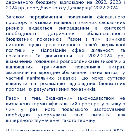
державного бюджету відповідно на 2022, 2023 і
2024 рр., передбаченого у Декларації-2022-2024.
Загалом передбачення показників фіскального
простору в умовах наявності значних фіскальних
ризиків видається виправданим в контексті
необхідності дотримання збалансованості
бюджетних показників. Разом з тим, виникає
питання щодо реалістичності цілей державної
політики у відповідній сфері діяльності та
показників їх досягнення на 2022-2024 рр.,
визначених головними розпорядниками виходячи з
відповідних граничних показників витрат,
зважаючи на вірогідне збільшення таких витрат у
частині капітальних видатків, що може суттєво
вплинути на реалізацію відповідних бюджетних
програм і їх результативних показників.
Разом з тим, бюджетним законодавством не
визначено термін «фіскальний простір», у зв’язку з
чим у разі його подальшого застосування
необхідно унормувати таке питання для
вичерпного тлумачення такого терміну.
9.
Щодо наведених у додатку 1 до Декларації-2022-