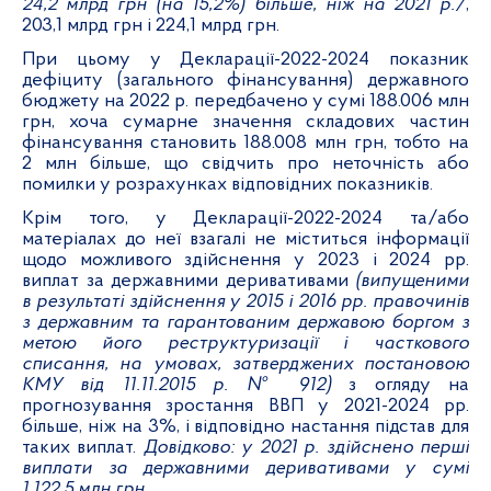
24,2 млрд грн (на 15,2%) більше, ніж на 2021 р./
,
203,1 млрд грн і 224,1 млрд грн.
При цьому у Декларації-2022-2024 показник
дефіциту (загального фінансування) державного
бюджету на 2022 р. передбачено у сумі 188.006 млн
грн, хоча сумарне значення складових частин
фінансування становить 188.008 млн грн, тобто на
2 млн більше, що свідчить про неточність або
помилки у розрахунках відповідних показників.
Крім того, у Декларації-2022-2024 та/або
матеріалах до неї взагалі не міститься інформації
щодо можливого здійснення у 2023 і 2024 рр.
виплат за державними деривативами
(випущеними
в результаті здійснення у 2015 і 2016 рр. правочинів
з державним та гарантованим державою боргом з
метою його реструктуризації і часткового
списання, на умовах, затверджених постановою
КМУ від 11.11.2015 р. № 912)
з огляду на
прогнозування зростання ВВП у 2021-2024 рр.
більше, ніж на 3%, і відповідно настання підстав для
таких виплат.
Довідково: у 2021 р. здійснено перші
виплати за державними деривативами у сумі
1.122,5 млн грн.