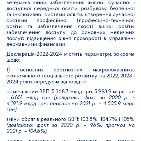
ветеранів війни;
забезпечення якісної, сучасної і
доступної середньої освіти,
розбудову безпечної
та інклюзивної системи освіти,
створення сучасної
системи професійної (професійно-технічної)
освіти та забезпечення якості вищої освіти;
забезпечення доступу до основних медичних
послуг; підвищення рівня прозорості в управлінні
державними фінансами.
Декларація-2022-2024 містить параметри, зокрема
щодо:
1) основних прогнозних макропоказників
економічного і соціального розвитку на 2022, 2023 і
2024 роки, передусім відповідно:
номінальний ВВП: 5.368,7 млрд грн, 5.993,9 млрд грн
і 6.651 млрд грн
(довідково: факт за 2020 р. –
4.191,9 млрд грн, прогноз на 2021 р. – 4.505,9 млрд
грн)
;
зміни обсягів реального ВВП: 103,8%, 104,7% і 105%
(довідково: факт за 2020 р. – 96%, прогноз на
2021 р. – 104,6%)
;