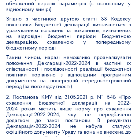
обмежений перелік параметрів (в основному у
відносному вимірі).
Згідно з частиною другою статті 33 Кодексу
показники Бюджетної декларації визначаються з
урахуванням положень та показників, визначених
на відповідні бюджетні періоди Бюджетною
декларацією, схваленою у попередньому
бюджетному періоді.
Таким чином, наразі неможливо проаналізувати
положення Декларації-2022-2024 в частині їх
співставності і послідовності реалізації бюджетної
політики порівняно з відповідним програмним
документом на попередній середньостроковий
період (за його відсутності).
2. Постанова КМУ від 31.05.2021 р. № 548 «Про
схвалення Бюджетної декларації на 2022-
2024 роки» містить лише норму про схвалення
Декларації-2022-2024, яку не передбачено
додатком до такої постанови. В результаті
Декларація-2022-2024 не набула статусу
офіційного документу Уряду та вона не внесена до