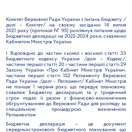
Комітет Верховної Ради України з питань бюджету
/
далі – Комітет/
на своєму засіданні 14 липня
2021 року (протокол № 95) розглянув питання щодо
Бюджетної декларації на 2022-2024 роки, схваленої
Кабінетом Міністрів України.
І. Відповідно до частин сьомої і восьмої статті 33
Бюджетного кодексу України
/далі – Кодекс/
,
частини першої статті 20 і частини першої статті 29
Закону України «Про Кабінет Міністрів України»,
частини першої статті 152 Регламенту Верховної
Ради України
/далі – Регламент/
Кабінет Міністрів
не пізніше 1 червня року, що передує плановому,
схвалює Бюджетну декларацію та у триденний
строк подає її разом з фінансово-економічним
обґрунтуванням до Верховної Ради для розгляду за
спеціальною процедурою, визначеною
Регламентом.
Бюджетна декларація – це документ
середньострокового бюджетного планування, що