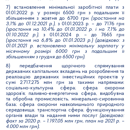
7) встановлення мінімальної заробітної плати з
01.01.2022 р. у розмірі 6500 грн з подальшим її
збільшенням з жовтня до 6700 грн
(зростання на
3,1% до 01.12.2021 р.)
, з 01.01.2023 р. – до 7176 грн
(зростання на 10,4% до 01.01.2022 р. і на 7,1% до
01.10.2022 р.)
, з 01.01.2024 р. – до 7665 грн
(зростання на 6,8% до 01.01.2023 р.) (довідково: з
01.01.2021 р. встановлено мінімальну зарплату у
місячному розмірі 6000 грн з подальшим її
збільшенням з грудня до 6500 грн)
;
8) передбачення щорічного спрямування
державних капітальних вкладень на розроблення та
реалізацію державних інвестиційних проектів у
сумі 2.717,275 млн грн за такими напрямами:
соціально-культурна сфера; сфера охорони
здоров’я; паливно-енергетична сфера, видобувна
та обробна промисловість, мінерально-сировинна
база; сфера охорони навколишнього природного
середовища; транспортна сфера; функціонування
органів влади та надання ними послуг
(довідково:
факт за 2020 р. – 1.197,05 млн грн, план на 2021 р. –
4.000 млн грн)
;