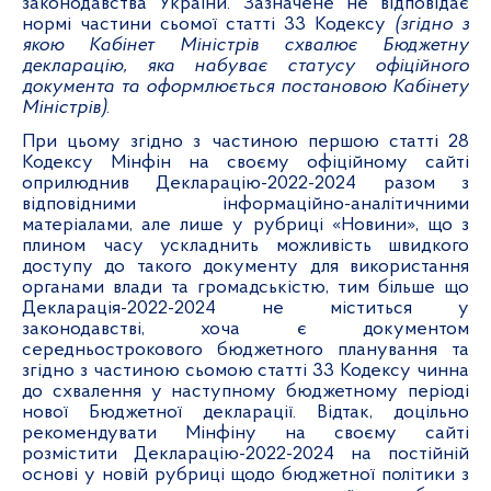
законодавства України. Зазначене не відповідає
нормі частини сьомої статті 33 Кодексу
(згідно з
якою Кабінет Міністрів схвалює Бюджетну
декларацію, яка набуває статусу офіційного
документа та оформлюється постановою Кабінету
Міністрів)
.
При цьому згідно з частиною першою статті 28
Кодексу Мінфін на своєму офіційному сайті
оприлюднив Декларацію-2022-2024 разом з
відповідними інформаційно-аналітичними
матеріалами, але лише у рубриці «Новини», що з
плином часу ускладнить можливість швидкого
доступу до такого документу для використання
органами влади та громадськістю, тим більше що
Декларація-2022-2024 не міститься у
законодавстві, хоча є документом
середньострокового бюджетного планування та
згідно з частиною сьомою статті 33 Кодексу чинна
до схвалення у наступному бюджетному періоді
нової Бюджетної декларації. Відтак, доцільно
рекомендувати Мінфіну на своєму сайті
розмістити Декларацію-2022-2024 на постійній
основі у новій рубриці щодо бюджетної політики з