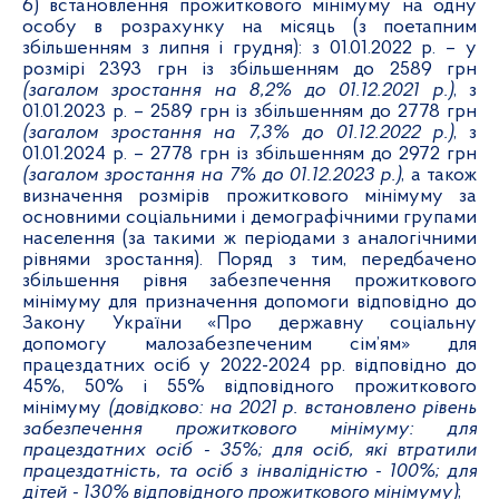
6) встановлення прожиткового мінімуму на одну
особу в розрахунку на місяць (з поетапним
збільшенням з липня і грудня): з 01.01.2022 р. – у
розмірі 2393 грн із збільшенням до 2589 грн
(загалом зростання на 8,2% до 01.12.2021 р.)
, з
01.01.2023 р. – 2589 грн із збільшенням до 2778 грн
(загалом зростання на 7,3% до 01.12.2022 р.)
, з
01.01.2024 р. – 2778 грн із збільшенням до 2972 грн
(загалом зростання на 7% до 01.12.2023 р.)
, а також
визначення розмірів прожиткового мінімуму за
основними соціальними і демографічними групами
населення (за такими ж періодами з аналогічними
рівнями зростання). Поряд з тим, передбачено
збільшення рівня забезпечення прожиткового
мінімуму для призначення допомоги відповідно до
Закону України «Про державну соціальну
допомогу малозабезпеченим сім’ям» для
працездатних осіб у 2022-2024 рр. відповідно до
45%, 50% і 55% відповідного прожиткового
мінімуму
(довідково: на 2021 р. встановлено рівень
забезпечення прожиткового мінімуму: для
працездатних осіб
-
35%; для осіб, які втратили
працездатність, та осіб з інвалідністю
-
100%; для
дітей
-
130% відповідного прожиткового мінімуму)
;