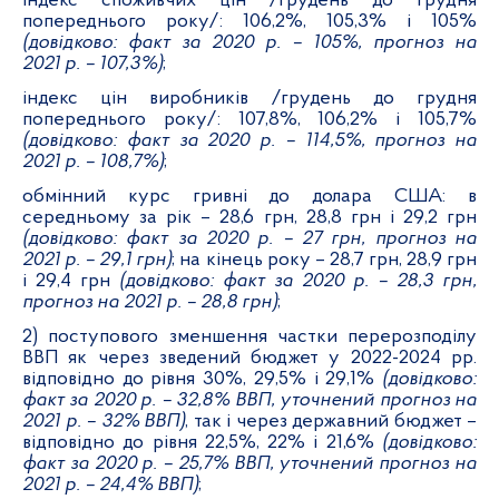
індекс споживчих цін /грудень до грудня
попереднього року/: 106,2%, 105,3% і 105%
(довідково: факт за 2020 р. – 105%, прогноз на
2021 р. – 107,3%)
;
індекс цін виробників /грудень до грудня
попереднього року/: 107,8%, 106,2% і 105,7%
(довідково: факт за 2020 р. – 114,5%, прогноз на
2021 р. – 108,7%)
;
обмінний курс гривні до долара США: в
середньому за рік – 28,6 грн, 28,8 грн і 29,2 грн
(довідково: факт за 2020 р. – 27 грн, прогноз на
2021 р. – 29,1 грн)
; на кінець року – 28,7 грн, 28,9 грн
і 29,4 грн
(довідково: факт за 2020 р. – 28,3 грн,
прогноз на 2021 р. – 28,8 грн)
;
2) поступового зменшення частки перерозподілу
ВВП як через зведений бюджет у 2022-2024 рр.
відповідно до рівня 30%, 29,5% і 29,1%
(довідково:
факт за 2020 р. – 32,8% ВВП, уточнений прогноз на
2021 р. – 32% ВВП)
, так і через державний бюджет –
відповідно до рівня 22,5%, 22% і 21,6%
(довідково:
факт за 2020 р. – 25,7% ВВП, уточнений прогноз на
2021 р. – 24,4% ВВП)
;