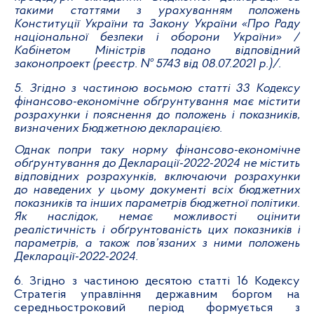
такими статтями з урахуванням положень
Конституції України та Закону України «Про Раду
національної безпеки і оборони України» /
Кабінетом Міністрів подано відповідний
законопроект (реєстр. № 5743 від 08.07.2021 р.)/.
5. Згідно з частиною восьмою статті 33 Кодексу
фінансово-економічне обґрунтування має містити
розрахунки і пояснення до положень і показників,
визначених Бюджетною декларацією.
Однак попри таку норму фінансово-економічне
обґрунтування до Декларації-2022-2024 не містить
відповідних розрахунків, включаючи розрахунки
до наведених у цьому документі всіх бюджетних
показників та інших параметрів бюджетної політики.
Як наслідок, немає можливості оцінити
реалістичність і обґрунтованість цих показників і
параметрів, а також пов’язаних з ними положень
Декларації-2022-2024.
6. Згідно з частиною десятою статті 16 Кодексу
Стратегія управління державним боргом на
середньостроковий період формується з