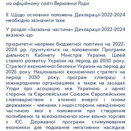
на офіційному сайті Верховної Ради.
ІІ. Щодо основних положень Декларації-2022-2024
необхідно зазначити таке.
У розділі «Загальна частина» Декларації-2022-2024
вказано, що:
пріоритетні напрями бюджетної політики на 2022-
2024 рр. ґрунтуються на положеннях Програми
діяльності Кабінету Міністрів України, Цілей
сталого розвитку України на період до 2030 року,
Стратегії економічної безпеки України на період до
2025 року, Національної економічної стратегії на
період 2030 року, програм співпраці з
міжнародними організаціями, а також на засадах
Угоди про асоціацію між Україною, з однієї
сторони, та Європейським Союзом, Європейським
співтовариством з атомної енергії і їхніми
державами – членами, з іншої сторони, невід’ємною
частиною якої є положення про створення
поглибленої та всеохоплюючої зони вільної торгівлі
з ЄС, Державної програми стимулювання
економіки для подолання негативних наслідків,