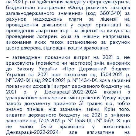
на 2021 р. на здійснення заходів у сфері культури за
бюджетною програмою «Фонд розвитку закладів
загальнодержавного значення» (код 3801340) за
рахунок надходжень плати за ліцензії на
провадження діяльності у сфері організації та
проведення азартних ігор і за ліцензії на випуск та
проведення лотерей, хоча за іншими напрямами,
виконання яких також встановлено за рахунок
цього джерела, відповідні кошти враховано;
– затверджені показники витрат на 2021 р. не
враховують (повністю чи частково) змін, внесених
до Закону України «Про Державний бюджет
України на 2021 рік» законами від 15.04.2021 р.
№ 1393-IX і від 29.04.2021 р. № 1434-IX, хоча загальні
показники доходів і витрат державного бюджету на
2021 р. у Декларації-2022-2024 вказані з
урахуванням зазначених змін і рішення Уряду щодо
такого документу прийнято 31 травня п.р., тобто
значно пізніше, ніж зазначені зміни. Крім того,
видатки державного бюджету на 2021 р. змінено
законами від 17.06.2021 р. № 1558-ІХ і № 1563-ІХ, що
не могло бути враховано у показниках
Декларації-2022-2024, але впливатиме на