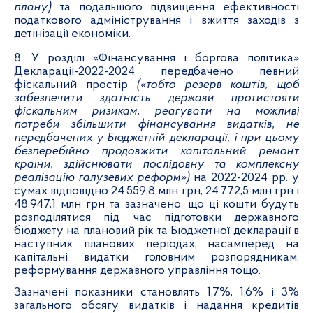
плану)
та подальшого підвищення ефективності
податкового адміністрування і вжиття заходів з
детінізації економіки.
8. У розділі «Фінансування і боргова політика»
Декларації-2022-2024 передбачено певний
фіскальний простір
(«тобто резерв коштів
, щоб
забезпечити здатність держави протистояти
фіскальним ризикам, реагувати на можливі
потреби збільшити фінансування видатків, не
передбачених у Бюджетній декларації, і при цьому
безперебійно продовжити капітальний ремонт
країни, здійснювати послідовну та комплексну
реалізацію галузевих реформ»)
на 2022-2024 рр. у
сумах відповідно 24.559,8 млн грн, 24.772,5 млн грн і
48.947,1 млн грн та зазначено, що ці кошти будуть
розподілятися під час підготовки державного
бюджету на плановий рік та Бюджетної декларації в
наступних планових періодах, насамперед на
капітальні видатки головним розпорядникам,
реформування державного управління тощо.
Зазначені показники становлять 1,7%, 1,6% і 3%
загального обсягу видатків і надання кредитів