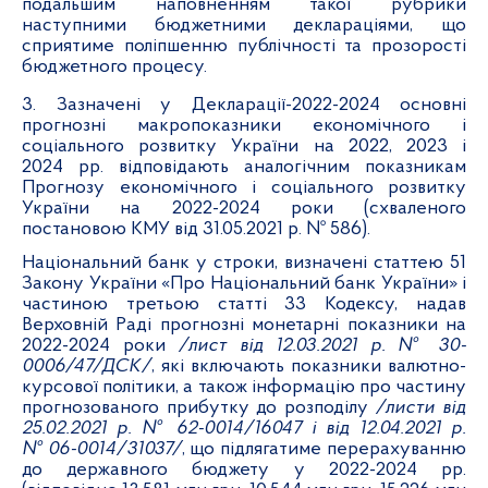
подальшим наповненням такої рубрики
наступними бюджетними деклараціями, що
сприятиме поліпшенню публічності та прозорості
бюджетного процесу.
3. Зазначені у Декларації-2022-2024 основні
прогнозні макропоказники економічного і
соціального розвитку України на 2022, 2023 і
2024 рр. відповідають аналогічним показникам
Прогнозу економічного і соціального розвитку
України на 2022-2024 роки (схваленого
постановою КМУ від 31.05.2021 р. № 586).
Національний банк у строки, визначені статтею 51
Закону України «Про Національний банк України» і
частиною третьою статті 33 Кодексу, надав
Верховній Раді прогнозні монетарні показники на
2022-2024 роки
/лист від 12.03.2021 р. № 30-
0006/47/ДСК/
, які включають показники валютно-
курсової політики, а також інформацію про частину
прогнозованого прибутку до розподілу
/листи від
25.02.2021 р. № 62-0014/16047 і від 12.04.2021 р.
№ 06-0014/31037/
, що підлягатиме перерахуванню
до державного бюджету у 2022-2024 рр.