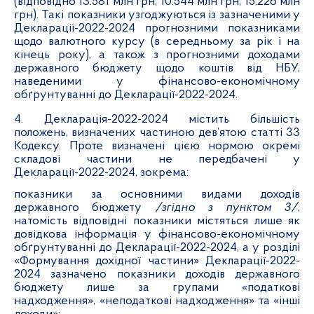
(відповідно 13.581 млн грн, 10.544 млн грн, 15.226 млн
грн). Такі показники узгоджуються із зазначеними у
Декларації-2022-2024 прогнозними показниками
щодо валютного курсу (в середньому за рік і на
кінець року), а також з прогнозними доходами
державного бюджету щодо коштів від НБУ,
наведеними у фінансово-економічному
обґрунтуванні до Декларації-2022-2024.
4. Декларація-2022-2024 містить більшість
положень, визначених частиною дев’ятою статті 33
Кодексу. Проте визначені цією нормою окремі
складові частини не передбачені у
Декларації-2022-2024, зокрема:
показники за основними видами доходів
державного бюджету
/згідно з пунктом 3/
,
натомість відповідні показники містяться лише як
довідкова інформація у фінансово-економічному
обґрунтуванні до Декларації-2022-2024, а у розділі
«Формування дохідної частини» Декларації-2022-
2024 зазначено показники доходів державного
бюджету лише за групами «податкові
надходження», «неподаткові надходження» та «інші