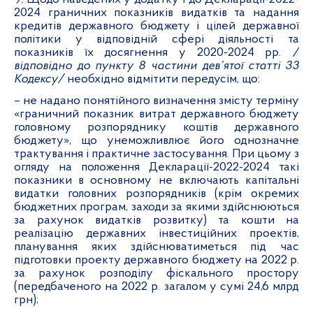
2024 граничних показників видатків та надання
кредитів державного бюджету і цілей державної
політики у відповідній сфері діяльності та
показників їх досягнення у 2020-2024 рр.
/
відповідно до пункту 8 частини дев’ятої статті 33
Кодексу/
необхідно відмітити передусім, що:
– не надано понятійного визначення змісту терміну
«граничний показник витрат державного бюджету
головному розпоряднику коштів державного
бюджету», що унеможливлює його однозначне
трактування і практичне застосування. При цьому з
огляду на положення Декларації-2022-2024 такі
показники в основному не включають капітальні
видатки головних розпорядників (крім окремих
бюджетних програм, заходи за якими здійснюються
за рахунок видатків розвитку) та кошти на
реалізацію державних інвестиційних проектів,
планування яких здійснюватиметься під час
підготовки проекту державного бюджету на 2022 р.
за рахунок розподілу фіскального простору
(передбаченого на 2022 р. загалом у сумі 24,6 млрд
грн);