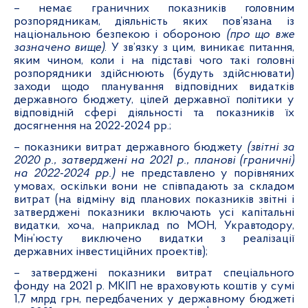
– немає граничних показників головним
розпорядникам, діяльність яких пов’язана із
національною безпекою і обороною
(про що вже
зазначено вище)
. У зв’язку з цим, виникає питання,
яким чином, коли і на підставі чого такі головні
розпорядники здійснюють (будуть здійснювати)
заходи щодо планування відповідних видатків
державного бюджету, цілей державної політики у
відповідній сфері діяльності та показників їх
досягнення на 2022-2024 рр.;
– показники витрат державного бюджету
(звітні за
2020 р., затверджені на 2021 р., планові (граничні)
на 2022-2024 рр.)
не представлено у порівняних
умовах, оскільки вони не співпадають за складом
витрат (на відміну від планових показників звітні і
затверджені показники включають усі капітальні
видатки, хоча, наприклад по МОН, Укравтодору,
Мін’юсту виключено видатки з реалізації
державних інвестиційних проектів);
– затверджені показники витрат спеціального
фонду на 2021 р. МКІП не враховують коштів у сумі
1,7 млрд грн, передбачених у державному бюджеті