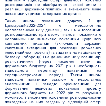
політики у відповідній сфері діяльності головних
розпорядників не відображують якісні зміни в
реалізації державної політики, а визначають лише
показники утримання державних органів.
Таким чином, показники додатку 1 до
Декларації-2022-2024 є методологічно
неспівставними як у динаміці, так і між головними
розпорядниками, при цьому планові показники є
неповними (не визначено показники щодо всіх
капітальних видатків (включаючи державні
капітальні вкладення для реалізації державних
інвестиційних проектів) та видатків на національну
безпеку і оборону) і на даний час не у повній мірі
реалістичними (через численні зміни до
державного бюджету на 2021 рік і необхідність
відповідного перегляду показників на
середньостроковий період). Таким чином,
відповідні показники загалом є недостатньо
аналітичними і занадто орієнтовними для
формування планових показників проекту
державного бюджету на 2022 рік та розуміння
можливості виконання головними розпорядниками
покладених на них завдань у відповідній сфері