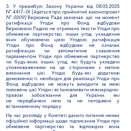
3. У преамбулі Закону України від 08.05.2025
№ 4417–ІХ (
йдеться про прийнятий законопроект
№ 0309)
Верховна Рада зазначає, що: на момент
ратифікації Угоди про Фонд відбудови
Верховною Радою не отримано тексти Угоди про
обмежене партнерство, інших угод, укладення
яких обумовлено цією Угодою; ратифікація
Угоди про Фонд відбудови не означає
ратифікацію чи автоматичне схвалення
парламентом Угоди про обмежене партнерство
чи будь-яких інших угод, які будуть укладені
уповноваженими на це сторонами з метою
виконання цієї Угоди; будь-які додаткові
домовленості, необхідні для реалізації Угоди про
Фонд відбудови, не можуть виходити за межі
положень цієї Угоди і встановлювати міжнародно-
правові зобов’язання для України, які
не
передбачені нею та не погоджені у
встановленому порядку.
На час розгляду у Комітеті даного питання немає
офіційної інформації щодо підписання Угоди про
обмежене партнерство та відповідно вона