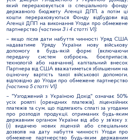
який перераховується із спеціального фонду
державного бюджету Агенції ДПП, а потім ці
кошти перераховуються Фонду відбудови від
Агенції ДПП на виконання Угоди про обмежене
партнерство
(частини 3 і 4 статті
VI)
;
– якщо після дати набуття чинності Уряд США
надаватиме Уряду України нову військову
допомогу в будь-якій формі (включаючи
передачу систем озброєнь, боєприпасів,
технологій або навчання), капітальний внесок
Партнера від США вважатиметься збільшеним на
оціночну вартість такої військової допомоги,
відповідно до Угоди про обмежене партнерство
(частина 5 статті
V
І
)
;
– "Узгоджений з Україною Дохід" означає 50%
усіх роялті (орендних платежів), ліцензійних
платежів та сум, що підлягають сплаті за угодами
про розподіл продукції, отриманих будь-яким
державним органом України від або у зв’язку
з:
(і) видачею нових ліцензій або спеціальних
дозволів на дату набуття чинності Угоди про
обмежене партнерство будь-яким державним