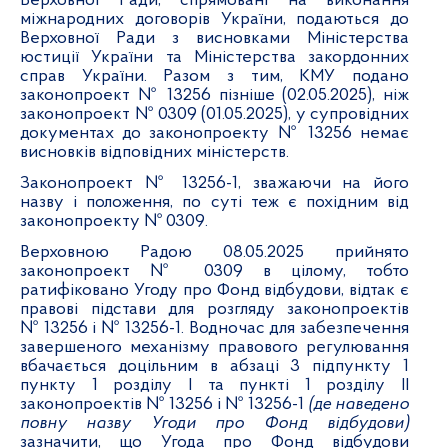
Верховної Ради, спрямовані на виконання
міжнародних договорів України, подаються до
Верховної Ради з висновками Міністерства
юстиції України та Міністерства закордонних
справ України. Разом з тим, КМУ подано
законопроект № 13256 пізніше (02.05.2025), ніж
законопроект № 0309 (01.05.2025), у супровідних
документах до законопроекту № 13256 немає
висновків відповідних міністерств.
Законопроект № 13256-1, зважаючи на його
назву і положення, по суті теж є похідним від
законопроекту № 0309.
Верховною Радою 08.05.2025 прийнято
законопроект № 0309 в цілому, тобто
ратифіковано Угоду про Фонд відбудови, відтак є
правові підстави для розгляду законопроектів
№ 13256 і № 13256-1. Водночас для забезпечення
завершеного механізму правового регулювання
вбачається доцільним в абзаці 3 підпункту 1
пункту 1 розділу І та пункті 1 розділу ІІ
законопроектів № 13256 і № 13256-1
(де наведено
повну назву Угоди про Фонд відбудови)
зазначити, що Угода про Фонд відбудови