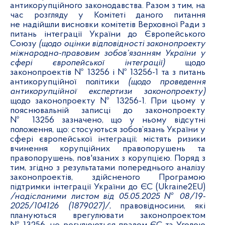
антикорупційного законодавства.
Разом з тим, на
час розгляду у Комітеті даного питання
не надійшли висновки комітетів Верховної Ради з
питань інтеграції України до Європейського
Союзу
(щодо оцінки відповідності законопроекту
міжнародно-правовим зобов’язанням України у
сфері європейської інтеграції)
щодо
законопроектів № 13256 і № 13256-1
та з питань
антикорупційної політики
(щодо проведення
антикорупційної експертизи законопроекту)
щодо законопроекту № 13256-1. При цьому у
пояснювальній записці до законопроекту
№ 13256 зазначено, що у ньому відсутні
положення, що: стосуються зобов’язань України у
сфері європейської інтеграції; містять ризики
вчинення корупційних правопорушень та
правопорушень, пов'язаних з корупцією. Поряд з
тим, згідно з результатами попереднього аналізу
законопроектів, здійсненого Програмою
підтримки інтеграції України до ЄС (Ukraine2EU)
/надісланими листом від 05.05.2025 № 08/19-
2025/104126 (1879027)/
, правовідносини, які
плануються врегулювати законопроектом