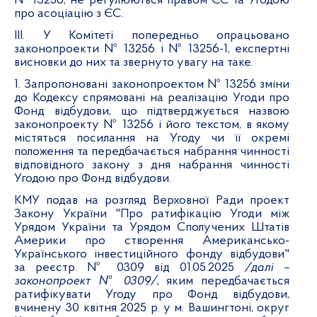
№ 13256, не регулюються правом ЄС та Угодою
про асоціацію з ЄС.
ІІІ. У Комітеті попередньо опрацьовано
законопроекти № 13256 і № 13256-1, експертні
висновки до них та звернуто увагу на таке.
1. Запропоновані законопроектом № 13256 зміни
до Кодексу спрямовані на реалізацію Угоди про
Фонд відбудови, що підтверджується назвою
законопроекту № 13256 і його текстом, в якому
містяться посилання на Угоду чи її окремі
положення та передбачається набрання чинності
відповідного закону з дня набрання чинності
Угодою про Фонд відбудови.
КМУ подав на розгляд Верховної Ради проект
Закону України "Про ратифікацію Угоди між
Урядом України та Урядом Сполучених Штатів
Америки про створення Американсько-
Українського інвестиційного фонду відбудови"
за реєстр. № 0309 від 01.05.2025
/далі –
законопроект № 0309/,
яким передбачається
ратифікувати Угоду про Фонд відбудови,
вчинену 30 квітня 2025 р. у м. Вашингтоні, округ