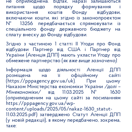
не оприлюднена. Відтак, наразі залишаються
питання щодо порядку формування і
використання коштів Фонду відбудови,
включаючи кошти, які згідно із законопроектом
№ 13256 передбачається спрямовувати із
спеціального фонду державного бюджету на
сплату внеску до Фонду відбудови.
Згідно з частиною 1 статті ІІ Угоди про Фонд
відбудови Партнер від США і Партнер від
України (Агенція ДПП) мають укласти Угоду про
обмежене партнерство (
як вже вище зазначено)
.
Інформація щодо діяльності Агенції ДПП
розміщена на її офіційному сайті
(
https://pppagency.gov.ua/uk
). При цьому
Наказом Міністерства економіки України
/далі –
Мінекономіки/
від
11
.03.2025 № 1630
(оприлюдненим на цьому сайті за посиланням
https://pppagency.gov.ua/wp-
content/uploads/2025/05/nakaz-1630_statut-
11.03.2025.pdf
) затверджено Статут Агенції ДПП
(у новій редакції), в якому передбачено, зокрема,
таке: