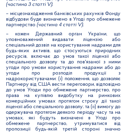
(частина 3 статті
V)
;
– місцезнаходження банківських рахунків Фонду
відбудови буде визначено в Угоді про обмежене
партнерство
(частина 4 статті
V)
;
– кожен Державний орган України, що
уповноважений видавати ліцензію або
спеціальний дозвіл на користування надрами для
будь-яких активів, що стосуються природних
ресурсів, включає до умов такої ліцензії або
спеціального дозволу та до пов'язаної з ними
угоди про умови користування надрами або до
угоди про розподіл продукції з
надрокористувачами: (i) положення, що дозволяє
Партнеру від США вести переговори, відповідно
до умов Угоди про обмежене партнерство, про
права на купівлю видобутку на ринкових
комерційних умовах протягом строку дії такої
ліцензії або спеціального дозволу; та (ii) вимогу до
одержувача протягом деякого періоду часу та на
умовах, які будуть визначені в Угоді про
обмежене партнерство, утримуватися від
пропозиції будь-якій третій стороні значно