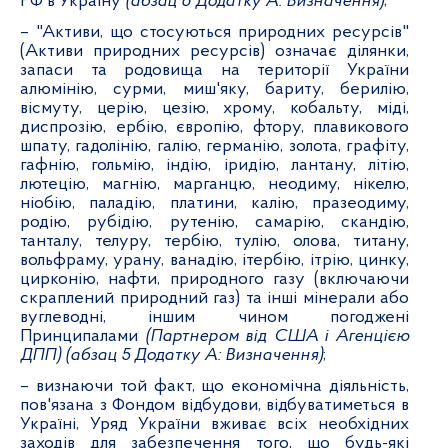
РФ в Україну
(абзац 6 Додатку А: Визначення)
;
– "Активи, що стосуються природних ресурсів"
(Активи природних ресурсів) означає ділянки,
запаси та родовища на території України
алюмінію, сурми, миш'яку, бариту, берилію,
вісмуту, церію, цезію, хрому, кобальту, міді,
диспрозію, ербію, європію, фтору, плавикового
шпату, гадолінію, галію, германію, золота, графіту,
гафнію, гольмію, індію, іридію, лантану, літію,
лютецію, магнію, марганцю, неодиму, нікелю,
ніобію, паладію, платини, калію, празеодиму,
родію, рубідію, рутенію, самарію, скандію,
танталу, телуру, тербію, тулію, олова, титану,
вольфраму, урану, ванадію, ітербію, ітрію, цинку,
цирконію, нафти, природного газу (включаючи
скраплений природний газ) та інші мінерали або
вуглеводні, іншим чином погоджені
Принципалами
(Партнером від США і Агенцією
ДПП) (абзац 5 Додатку А: Визначення)
;
– визнаючи той факт, що економічна діяльність,
пов'язана з Фондом відбудови, відбуватиметься в
Україні, Уряд України вживає всіх необхідних
заходів для забезпечення того, що будь-які