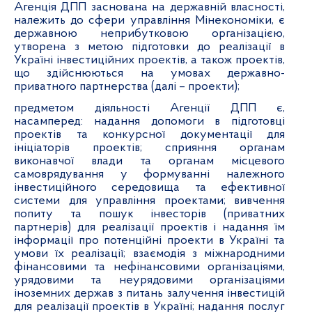
Агенція ДПП заснована на державній власності,
належить до сфери управління Мінекономіки, є
державною неприбутковою організацією,
утворена з метою підготовки до реалізації в
Україні інвестиційних проектів, а також проектів,
що здійснюються на умовах державно-
приватного партнерства (далі – проекти);
предметом діяльності Агенції ДПП є,
насамперед: надання допомоги в підготовці
проектів та конкурсної документації для
ініціаторів проектів; сприяння органам
виконавчої влади та органам місцевого
самоврядування у формуванні належного
інвестиційного середовища та ефективної
системи для управління проектами; вивчення
попиту та пошук інвесторів (приватних
партнерів) для реалізації проектів і надання їм
інформації про потенційні проекти в Україні та
умови їх реалізації; взаємодія з міжнародними
фінансовими та нефінансовими організаціями,
урядовими та неурядовими організаціями
іноземних держав з питань залучення інвестицій
для реалізації проектів в Україні; надання послуг