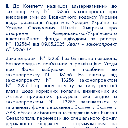
ІІ. До Комітету надійшов альтернативний до
законопроекту № 13256 законопроект про
внесення змін до Бюджетного кодексу України
щодо реалізації Угоди між Урядом України та
Урядом Сполучених Штатів Америки про
створення Американсько-Українського
інвестиційного фонду відбудови за реєстр.
№ 13256-1 від 09.05.2025
/далі – законопроект
№ 13256-1/
.
Законопроект № 13256-1 з
а більшістю положень,
безпосередньо пов'язаних з реалізацією Угоди
про Фонд відбудови,
є подібним до
законопроекту № 13256.
На відміну від
законопроекту № 13256 законопроектом
№ 13256-1 пропонується ту частину рентної
плати щодо корисних копалин, визначених як
Активи природних ресурсів, яка згідно із
законопроектом № 13256 залишається у
загальному фонді державного бюджету, бюджету
АРК, обласних бюджетів та бюджетів міст Києва і
Севастополя, перенести до спеціального фонду
державного бюджету із спрямуванням на