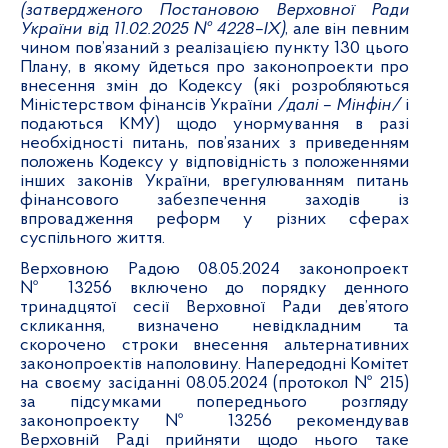
(затвердженого Постановою Верховної Ради
України від 11.02.2025 № 4228–IX)
, але він певним
чином пов’язаний з реалізацією пункту 130 цього
Плану, в якому йдеться про законопроекти про
внесення змін до Кодексу (які розробляються
Міністерством фінансів України
/далі – Мінфін/
і
подаються КМУ) щодо унормування в разі
необхідності питань, пов’язаних з приведенням
положень Кодексу у відповідність з положеннями
інших законів України, врегулюванням питань
фінансового забезпечення заходів із
впровадження реформ у різних сферах
суспільного життя.
Верховною Радою 08.05.2024 законопроект
№ 13256 включено до порядку денного
тринадцятої сесії Верховної Ради дев’ятого
скликання, визначено невідкладним та
скорочено строки внесення альтернативних
законопроектів наполовину. Напередодні Комітет
на своєму засіданні 08.05.2024 (протокол № 215)
за підсумками попереднього розгляду
законопроекту № 13256 рекомендував
Верховній Раді прийняти щодо нього таке