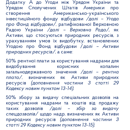
Додатку А до Угоди між Урядом України та
Урядом Сполучених Штатів Америки про
створення Американсько-українського
інвестиційного фонду відбудови
/далі – Угода
про Фонд відбудови
/
, ратифікованої Верховною
Радою України
/далі – Верховна Рада
/,
як
Активи, що стосуються природних ресурсів, з
урахуванням умов їх видобутку, встановлених
Угодою про Фонд відбудови /
далі – Активи
природних ресурсів/
, а саме:
50% рентної плати за користування надрами для
видобування корисних копалин
загальнодержавного значення
/далі – рентна
плата/
, визначених як Активи природних
ресурсів
(доповнення частини 3 статті 29
Кодексу новим пунктом 13-14)
;
50% збору за видачу спеціальних дозволів на
користування надрами та коштів від продажу
таких дозволів
/далі – збір за видачу
спецдозволів/
щодо надр, визначених як Активи
природних ресурсів
(доповнення частини 3
статті 29 Кодексу новим пунктом 13-15)
;