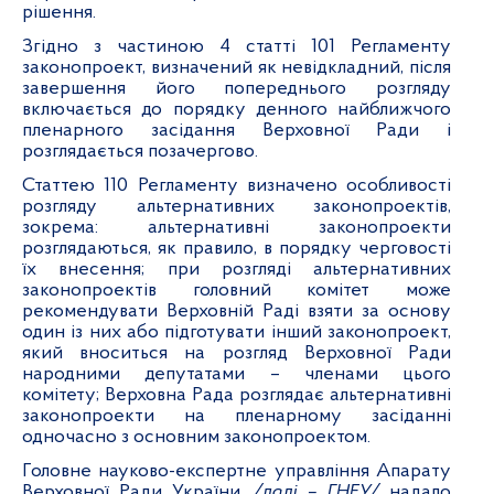
рішення.
Згідно з частиною 4 статті 101 Регламенту
законопроект, визначений як невідкладний, після
завершення його попереднього розгляду
включається до порядку денного найближчого
пленарного засідання Верховної Ради і
розглядається позачергово.
Статтею 110 Регламенту визначено особливості
розгляду альтернативних законопроектів,
зокрема: альтернативні законопроекти
розглядаються, як правило, в порядку черговості
їх внесення; при розгляді альтернативних
законопроектів головний комітет може
рекомендувати Верховній Раді взяти за основу
один із них або підготувати інший законопроект,
який вноситься на розгляд Верховної Ради
народними депутатами – членами цього
комітету; Верховна Рада розглядає альтернативні
законопроекти на пленарному засіданні
одночасно з основним законопроектом.
Головне науково-експертне управління Апарату
Верховної Ради України
/далі – ГНЕУ/
надало