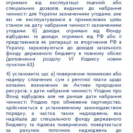
отримані від експлуатації ліцензій або
спеціальних дозволів, виданих до набрання
чинності для України зазначеними угодами, але
які не експлуатувалися в промислових цілях
станом на дату набрання чинності зазначеними
угодами; б) доходи, отримані від Фонду
відбудови, та доходи, отримані від РФ або її
представників як репарації за вторгнення РФ в
Україну, зараховуються до доходів загального
фонду державного бюджету в повному обсязі
(доповнення розділу VI Кодексу новим
пунктом 63)
;
4) установити, що: а) повернення помилково або
надміру сплачених сум з рентної плати щодо
копалин, визначених як Активи природних
ресурсів, з дати набрання чинності Угодою про
Фонд відбудови, але не раніше дати набрання
чинності Угодою про обмежене партнерство,
здійснюється в установленому законодавством
порядку, а частка таких надходжень, яка
надійшла до спеціального фонду державного
бюджету та підлягає поверненню, повертається
за рахунок поточних надходжень до