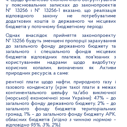
у пояснювальних записках до законопроектів
№ 13256 і № 13256-1 вказано, що реалізація
відповідного закону не потребуватиме
додаткових коштів із державного чи місцевих
бюджетів у поточному бюджетному періоді.
Однак внаслідок прийняття законопроекту
№ 13256 будуть зменшені пропорції зарахування
до загального фонду державного бюджету та
загального і спеціального фондів місцевих
бюджетів відповідних платежів, пов'язаних з
користуванням надрами щодо видобутку
корисних копалин, визначених як Активи
природних ресурсів, а саме:
рентної плати щодо нафти, природного газу і
газового конденсату (крім такої плати в межах
континентального шельфу та/або виключної
(морської) економічної зони України): 47% – до
загального фонду державного бюджету, 2% – до
загального фонду бюджетів територіальних
громад, 1% – до загального фонду бюджету АРК,
обласних бюджетів
(згідно з чинною нормою –
відповідно 95%, 3%, 2%)
;