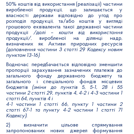
50% коштів від використання (реалізації) частини
виробленої продукції, що залишається у
власності держави відповідно до угод про
розподіл продукції, та/або коштів у вигляді
грошового еквівалента такої державної частини
продукції
/далі – кошти від використання
продукції/
, виробленої на ділянці надр,
визначених як Активи природних ресурсів
(доповнення частини 3 статті 29 Кодексу новим
пунктом 13-16)
.
Водночас передбачається відповідно зменшити
пропорції зарахування зазначених платежів до
загального фонду державного бюджету та
загального і спеціального фондів місцевих
бюджетів
(
зміни до пунктів 5, 5-1, 28 і 55
частини 2 статті 29, пунктів 4, 4-2 і 4-3 частини 1
статті 64, пунктів 4 і
4-1 частини 1 статті 66, пункту 1 частини 2
статті 67-1 та пункту 4-2 частини 1 статті 71
Кодексу)
;
2) визначити цільове спрямування
запропонованих нових джерел формування