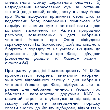
спеціального фонду державного бюджету; б)
надходження нарахованих сум за останній
звітний (податковий) період року, в якому Угода
про Фонд відбудови припинить свою дію, та
податковий борг, повернення помилково або
надміру сплачених сум з рентної плати щодо
копалин, визначених як Активи природних
ресурсів, встановлених з дати набрання
чинності Угодою про Фонд відбудови,
зараховуються (здійснюються) до/з відповідного
бюджету в порядку та на умовах, які діяли до
припинення дії Угоди про Фонд відбудови
(доповнення розділу VI Кодексу новим
пунктом 64)
.
При цьому у розділі ІІ законопроекту № 13256
пропонується, зокрема: визначити набрання
чинності відповідного закону з дня набрання
чинності Угодою про Фонд відбудови, але не
раніше дня набрання чинності Угодою про
обмежене партнерство; доручити КМУ у
місячний строк з опублікування відповідного
закону забезпечити затвердження порядку
сплати внеску до Фонду відбудови, відкриття у