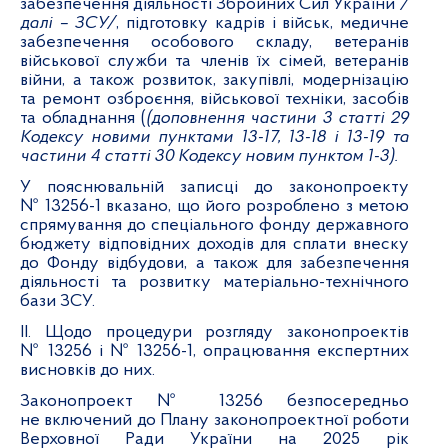
забезпечення діяльності Збройних Сил України
/
далі – ЗСУ/
, підготовку кадрів і військ, медичне
забезпечення особового складу, ветеранів
військової служби та членів їх сімей, ветеранів
війни, а також розвиток, закупівлі, модернізацію
та ремонт озброєння, військової техніки, засобів
та обладнання
(
(доповнення частини 3 статті 29
Кодексу новими пунктами 13-17, 13-18 і 13-19 та
частини 4 статті 30 Кодексу новим пунктом 1-3).
У пояснювальній записці до законопроекту
№ 13256-1 вказано, що його розроблено з метою
спрямування до спеціального фонду державного
бюджету
відповідних доходів для сплати внеску
до Фонду відбудови, а також для забезпечення
діяльності та розвитку матеріально-технічного
бази ЗСУ.
ІІ. Щодо процедури розгляду законопроектів
№ 13256 і № 13256-1, опрацювання експертних
висновків до них.
Законопроект № 13256 безпосередньо
не включений до Плану законопроектної роботи
Верховної Ради України на 2025 рік