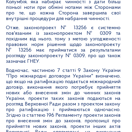
Колумбія, яка набирає чинності з дати більш
пізньої ноти при обміні нотами між Сторонами
про те, що кожна Сторона завершила свої
внутрішні процедури для набрання чинності.
Отже, законопроект № 13256 є системно
пов'язаним із законопроектом № 0309 та
похідним від нього, тому з метою узгодженості
правових норм рішення щодо законопроекту
№ 13256 має прийматися за результатами
розгляду законопроекту № 0309, про що також
зазначає ГНЕУ.
Водночас, частиною 7 статті 9 Закону України
"Про міжнародні договори України" визначено,
що якщо на ратифікацію подається міжнародний
договір, виконання якого потребує прийняття
нових або внесення змін до чинних законів
України, проекти таких законів подаються на
розгляд Верховної Ради разом з проектом закону
про ратифікацію і приймаються одночасно.
Згідно із статтею 196 Регламенту проекти законів
про внесення змін до законів, пропозиції про
прийняття нових законів, проекти інших актів