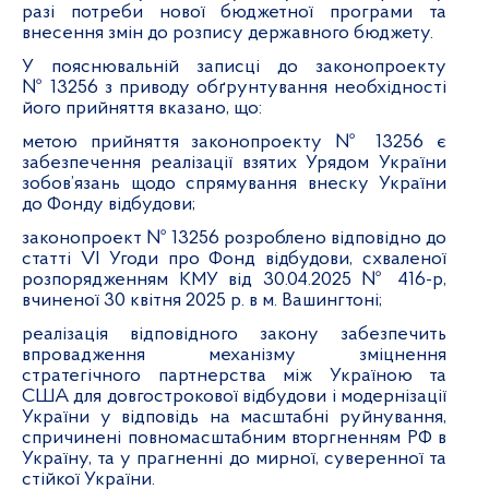
разі потреби нової бюджетної програми та
внесення змін до розпису державного бюджету.
У пояснювальній записці до законопроекту
№ 13256 з приводу обґрунтування необхідності
його прийняття вказано, що:
метою прийняття законопроекту № 13256 є
забезпечення реалізації взятих Урядом України
зобов’язань щодо спрямування внеску України
до Фонду відбудови;
законопроект № 13256 розроблено відповідно до
статті VI Угоди про Фонд відбудови, схваленої
розпорядженням КМУ від 30.04.2025 № 416-р,
вчиненої 30 квітня 2025 р. в м. Вашингтоні;
реалізація відповідного закону забезпечить
впровадження механізму зміцнення
стратегічного партнерства між Україною та
США для довгострокової відбудови і модернізації
України у відповідь на масштабні руйнування,
спричинені повномасштабним вторгненням РФ в
Україну, та у прагненні до мирної, суверенної та
стійкої України.