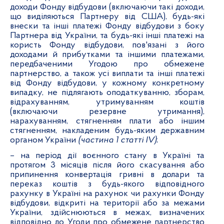
доходи Фонду відбудови (включаючи такі доходи,
що виділяються Партнеру від США), будь-які
внески та інші платежі Фонду відбудови з боку
Партнера від України, та будь-які інші платежі на
користь Фонду відбудови, пов'язані з його
доходами й прибутками та іншими платежами,
передбаченими Угодою про обмежене
партнерство, а також усі виплати та інші платежі
від Фонду відбудови, у кожному конкретному
випадку, не підлягають оподаткуванню, зборам,
відрахуванням, утримуванням коштів
(включаючи резервне утримання),
нарахуванням, стягненням плати або іншим
стягненням, накладеним будь-яким державним
органом України
(частина 1 статті І
V)
;
– на період дії воєнного стану в Україні та
протягом 3 місяців після його скасування або
припинення конвертація гривні в долари та
переказ коштів з будь-якого відповідного
рахунку в Україні на рахунок чи рахунки Фонду
відбудови, відкриті на території або за межами
України, здійснюються в межах, визначених
відповідно до Угоди про обмежене партнерство