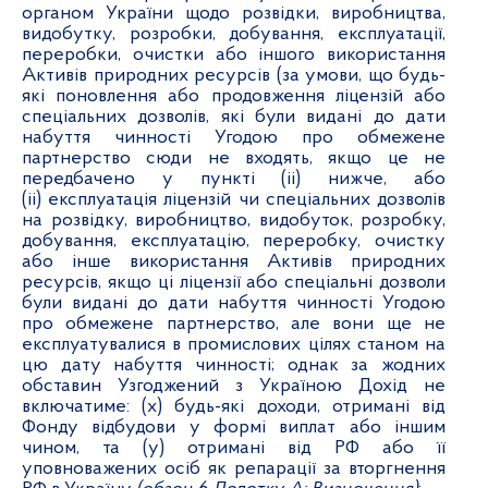
органом України щодо розвідки, виробництва,
видобутку, розробки, добування, експлуатації,
переробки, очистки або іншого використання
Активів
природних ресурсів (за умови, що будь-
які поновлення або продовження ліцензій або
спеціальних дозволів, які були видані до дати
набуття чинності Угодою про обмежене
партнерство сюди не входять, якщо це не
передбачено у пункті (ii) нижче, або
(ii) експлуатація ліцензій чи спеціальних дозволів
на розвідку, виробництво, видобуток, розробку,
добування, експлуатацію, переробку, очистку
або інше використання Активів природних
ресурсів, якщо ці ліцензії або спеціальні дозволи
були видані до дати набуття чинності Угодою
про обмежене партнерство, але вони ще не
експлуатувалися в промислових цілях станом на
цю дату набуття чинності; однак за жодних
обставин Узгоджений з Україною Дохід не
включатиме: (x) будь-які доходи, отримані від
Фонду відбудови у формі виплат або іншим
чином, та (y) отримані від РФ або її
уповноважених осіб як репарації за вторгнення