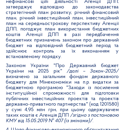
нефінансові цілі діяльності Агенції ДПП;
затверджує відповідно до законодавства
стратегічний план розвитку, річний фінансовий
план, річний інвестиційний план, інвестиційний
план на середньострокову перспективу Агенції
ДПП, погоджує план використання бюджетних
коштів Агенції ДПП в разі передбачення
бюджетних призначень законом про державний
бюджет на відповідний бюджетний період та
здійснює контроль за їх виконанням у
встановленому порядку.
Законом України "Про Державний бюджет
України на 2025 рік"
/далі – Закон-2025/
визначено за загальним фондом державного
бюджету для Мінекономіки на п.р. видатки за
бюджетною програмою "Заходи із посилення
інституційної спроможності для підготовки
публічних інвестиційних проектів та проектів
державно-приватного партнерства" (код 1201580)
у сумі 4,95 млн грн, при цьому одержувачем
таких коштів є Агенція ДПП
/згідно з постановою
КМУ від 15.05.2019 № 407 (із змінами)/
.
4. Щодо фінансово-економічного обґрунтування