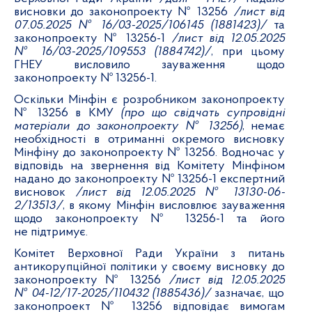
висновки до законопроекту № 13256
/лист від
0
7
.05.2025 № 16/03-2025/
106145
(1
881423
)/
та
законопроекту № 13256-1
/лист від 12.05.2025
№ 16/03-2025/109553 (1
88
4742)/
,
при цьому
ГНЕУ висловило зауваження щодо
законопроекту № 13256-1.
Оскільки Мінфін є розробником законопроекту
№ 13256 в КМУ
(про що свідчать супровідні
матеріали до законопроекту № 13256)
,
немає
необхідності в отриманні окремого висновку
Мінфіну до законопроекту № 13256. Водночас у
відповідь на звернення від Комітету Мінфіном
надано до законопроекту № 13256-1 експертний
висновок
/лист від 12.05.2025 № 13130-06-
2/13513/
, в якому Мінфін висловлює зауваження
щодо законопроекту № 13256-1 та його
не підтримує.
Комітет Верховної Ради України з питань
антикорупційної політики у своєму висновку до
законопроекту №
13256
/
лист від
12
.0
5
.202
5
№ 04-12/17-202
5
/1
10432
(1
885436
)
/
зазначає, що
законопроект №
13256
відповідає вимогам