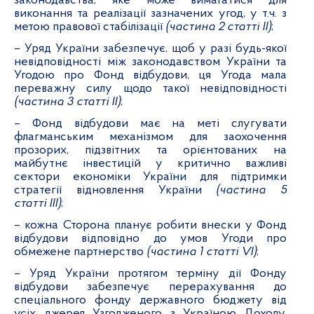
законодавства, яке може вимагатися для
виконання та реалізації зазначених угод, у т.ч. з
метою правової стабілізації
(частина 2 статті ІІ)
;
– Уряд України забезпечує, щоб у разі будь-якої
невідповідності між законодавством України та
Угодою про Фонд відбудови, ця Угода мала
переважну силу щодо такої невідповідності
(частина 3 статті ІІ)
;
– Фонд відбудови має на меті слугувати
флагманським механізмом для заохочення
прозорих, підзвітних та орієнтованих на
майбутнє інвестицій у критично важливі
сектори економіки України для підтримки
стратегії відновлення України
(частина 5
статті ІІІ)
;
– кожна Сторона планує робити внески у Фонд
відбудови відповідно до умов Угоди про
обмежене партнерство
(частина 1 статті
VI)
;
– Уряд України протягом терміну дії Фонду
відбудови забезпечує перерахування до
спеціального фонду державного бюджету від
усіх джерел Узгодженого з Україною Доходу,