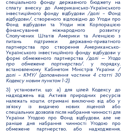
спеціального фонду державного бюджету на
сплату внеску
до Американсько-Українського
інвестиційного фонду відбудови
/далі – Фонд
відбудови/
, створеного відповідно до Угоди про
Фонд відбудови та Угоди між Корпорацією
фінансування міжнародного розвитку
Сполучених Штатів Америки та Агенцією з
питань підтримки державно-приватного
партнерства про створення Американсько-
Українського інвестиційного фонду відбудови у
формі обмеженого партнерства
/далі — Угода
про обмежене партнерство/
, у порядку,
встановленому Кабінетом Міністрів України
/
далі – КМУ/
(доповнення частини 4 статті 30
Кодексу новим пунктом 1-2)
;
3) установити, що: а)
для цілей Кодексу до
надходжень від Активів природних ресурсів
належать кошти, отримані виключно від або у
зв’язку із видачею нових ліцензій або
спеціальних дозволів після набрання чинності для
України Угодою про Фонд відбудови, але не
раніше дня набрання чинності Угодою про
обмежене партнерство, або надходження,