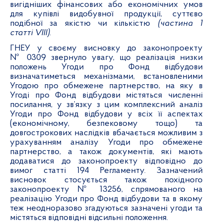
вигідніших фінансових або економічних умов
для купівлі видобувної продукції, суттєво
подібної за якістю чи кількістю
(частина 1
статті
V
ІІІ
)
.
ГНЕУ у своєму висновку до законопроекту
№ 0309 звернуло увагу, що реалізація низки
положень Угоди про Фонд відбудови
визначатиметься механізмами, встановленими
Угодою про обмежене партнерство, на яку в
Угоді про Фонд відбудови містяться численні
посилання, у зв’язку з цим комплексний аналіз
Угоди про Фонд відбудови у всіх її аспектах
(економічному, безпековому тощо) та
довгострокових наслідків вбачається можливим з
урахуванням аналізу Угоди про обмежене
партнерство, а також документів, які мають
додаватися до законопроекту відповідно до
вимог статті
194 Регламенту. Зазначений
висновок стосується також похідного
законопроекту № 13256, спрямованого на
реалізацію Угоди про Фонд відбудови та в якому
теж неодноразово згадуються зазначені угоди та
містяться відповідні відсильні положення.