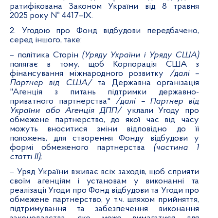
ратифікована Законом України від 8 травня
2025 року № 4417–ІХ.
2. Угодою про Фонд відбудови передбачено,
серед іншого, таке:
– політика Сторін
(Уряду України і Уряду США)
полягає в тому, щоб Корпорація США з
фінансування міжнародного розвитку
/далі –
Партнер від США/
та Державна організація
"Агенція з питань підтримки державно-
приватного партнерства"
/далі – Партнер від
України або Агенція ДПП/
уклали Угоду про
обмежене партнерство, до якої час від часу
можуть вноситися зміни відповідно до її
положень, для створення Фонду відбудови у
формі обмеженого партнерства
(частина 1
статті ІІ)
;
– Уряд України вживає всіх заходів, щоб сприяти
своїм агенціям і установам у виконанні та
реалізації Угоди про Фонд відбудови та Угоди про
обмежене партнерство, у т.ч. шляхом прийняття,
підтримування та забезпечення виконання