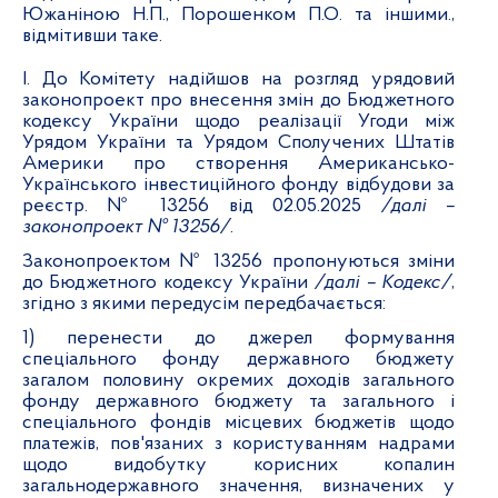
Южаніною Н.П., Порошенком П.О. та іншими.,
відмітивши таке.
І. До Комітету надійшов на розгляд урядовий
законопроект про внесення змін до Бюджетного
кодексу України щодо реалізації Угоди між
Урядом України та Урядом Сполучених Штатів
Америки про створення Американсько-
Українського інвестиційного фонду відбудови за
реєстр.
№ 13256 від 02.05.2025
/далі –
законопроект № 13256/
.
Законопроектом № 13256 пропонуються зміни
до Бюджетного кодексу України
/далі – Кодекс/
,
згідно з якими передусім передбачається:
1) перенести до джерел формування
спеціального фонду державного бюджету
загалом половину окремих доходів загального
фонду державного бюджету та загального і
спеціального фондів місцевих бюджетів щодо
платежів, пов'язаних з користуванням надрами
щодо видобутку корисних копалин
загальнодержавного значення, визначених у