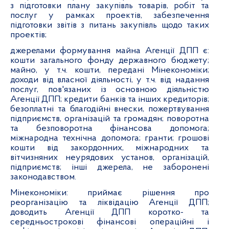
з підготовки плану закупівль товарів, робіт та
послуг у рамках проектів, забезпечення
підготовки звітів з питань закупівль щодо таких
проектів;
джерелами формування майна Агенції ДПП є:
кошти загального фонду державного бюджету;
майно, у т.ч. кошти, передані Мінекономіки;
доходи від власної діяльності, у т.ч. від надання
послуг, пов'язаних із основною діяльністю
Агенції ДПП; кредити банків та інших кредиторів;
безоплатні та благодійні внески, пожертвування
підприємств, організацій та громадян; поворотна
та безповоротна фінансова допомога;
міжнародна технічна допомога; гранти; грошові
кошти від закордонних, міжнародних та
вітчизняних неурядових установ, організацій,
підприємств; інші джерела, не заборонені
законодавством.
Мінекономіки: приймає рішення про
реорганізацію та ліквідацію Агенції ДПП;
доводить Агенції ДПП коротко- та
середньострокові фінансові операційні і