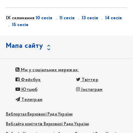
IX скликання
10 сесія
11 сесія
13 сесія
14 сесія
15 сесія
Мапа сайту
Ми у соціальних мережах:
Фейсбук
Твіттер
Ютьюб
Інстаграм
Телеграм
Вебпортал Верховної Ради України
Вебсайти комітетів Верховної Ради України