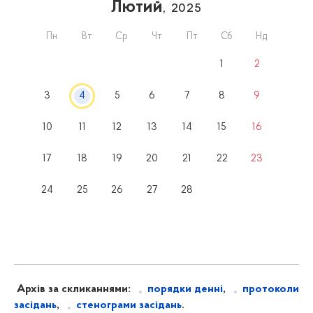
Лютий
, 2025
Пн
Вт
Ср
Чт
Пт
Сб
Нд
1
2
3
4
5
6
7
8
9
10
11
12
13
14
15
16
17
18
19
20
21
22
23
24
25
26
27
28
Архів за скликаннями:
порядки денні
,
протоколи
засідань
,
стенограми засідань
.